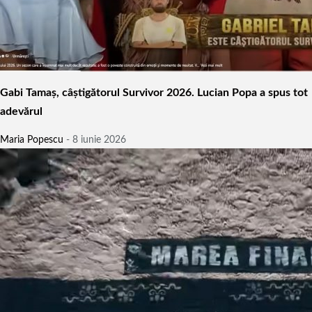
Gabi Tamaș, câștigătorul Survivor 2026. Lucian Popa a spus tot
adevărul
Maria Popescu
-
8 iunie 2026