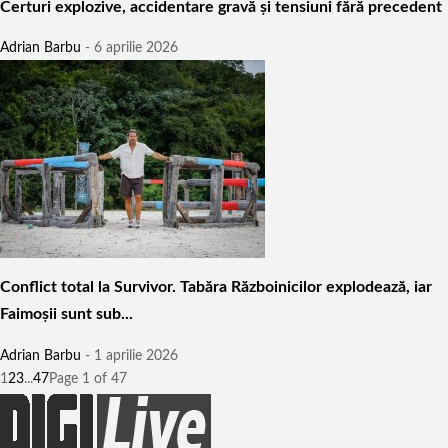
Certuri explozive, accidentare gravă și tensiuni fără precedent
Adrian Barbu
-
6 aprilie 2026
Conflict total la Survivor. Tabăra Războinicilor explodează, iar
Faimoșii sunt sub...
Adrian Barbu
-
1 aprilie 2026
1
2
3
...
47
Page 1 of 47