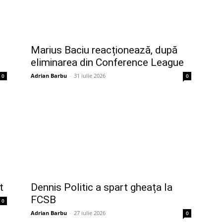
Marius Baciu reacționează, după
eliminarea din Conference League
Adrian Barbu
-
31 iulie 2026
0
0
t
Dennis Politic a spart gheața la
FCSB
0
Adrian Barbu
-
27 iulie 2026
0