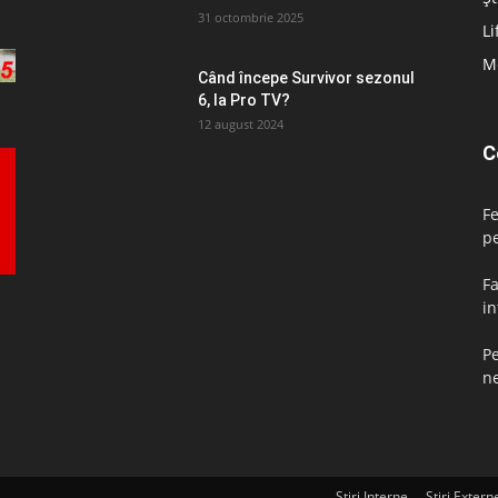
31 octombrie 2025
Li
M
Când începe Survivor sezonul
6, la Pro TV?
12 august 2024
C
F
pe
Fa
in
Pe
ne
Știri Interne
Știri Extern