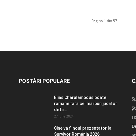
Pagina 1 din 57
POSTĂRI POPULARE
C
Elias Charalambous poate
S
rămâne fără cel mai bun jucător
Șt
de la...
27 iulie 2024
H
D
Cine va fi noul prezentator la
Survivor România 2026
Șt