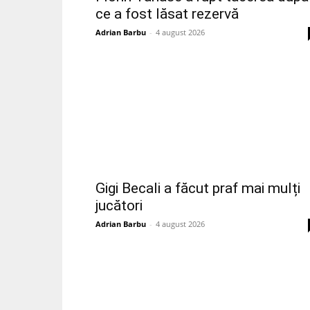
ce a fost lăsat rezervă
Adrian Barbu
-
4 august 2026
Gigi Becali a făcut praf mai mulți
jucători
Adrian Barbu
-
4 august 2026