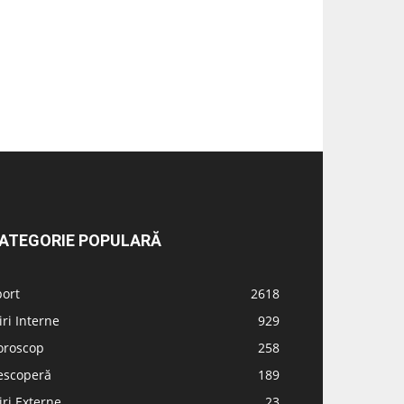
ATEGORIE POPULARĂ
port
2618
iri Interne
929
oroscop
258
escoperă
189
iri Externe
23