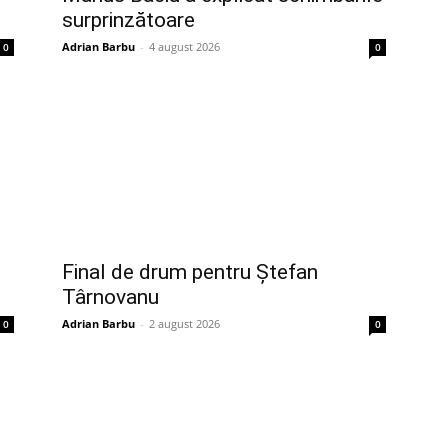
surprinzătoare
Adrian Barbu
-
4 august 2026
0
0
Final de drum pentru Ștefan
Târnovanu
Adrian Barbu
-
2 august 2026
0
0