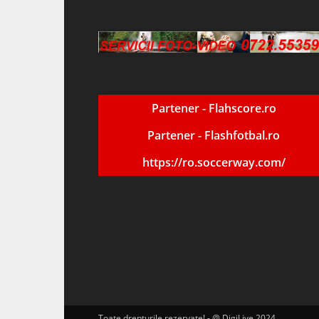
Partener - Flahscore.ro
Partener - Flashfotbal.ro
https://ro.soccerway.com/
Toate drepturile rezervate! - @ DigiLive 2024