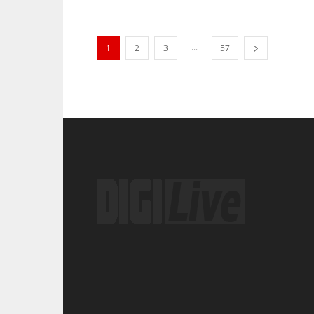
...
1
2
3
57