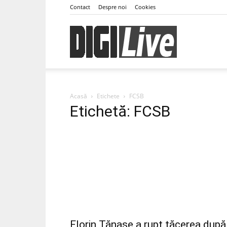
Contact
Despre noi
Cookies
DigiLive
Acasă
Etichete
FCSB
Etichetă: FCSB
Florin Tănase a rupt tăcerea după