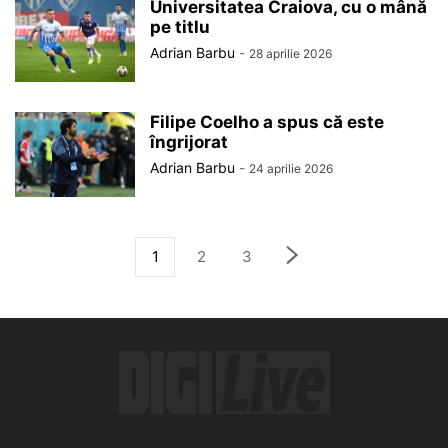
Universitatea Craiova, cu o mână
pe titlu
Adrian Barbu
-
28 aprilie 2026
Filipe Coelho a spus că este
îngrijorat
Adrian Barbu
-
24 aprilie 2026
1
2
3