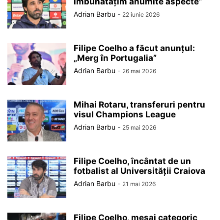
îmbunătățim anumite aspecte”
Adrian Barbu
-
22 iunie 2026
Filipe Coelho a făcut anunțul:
„Merg în Portugalia”
Adrian Barbu
-
26 mai 2026
Mihai Rotaru, transferuri pentru
visul Champions League
Adrian Barbu
-
25 mai 2026
Filipe Coelho, încântat de un
fotbalist al Universității Craiova
Adrian Barbu
-
21 mai 2026
Filipe Coelho, mesaj categoric