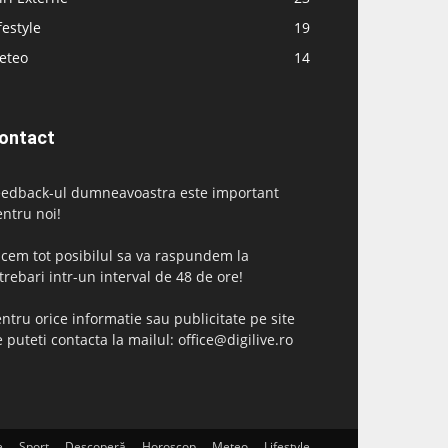
festyle
19
eteo
14
ontact
eedback-ul dumneavoastra este important
ntru noi!
cem tot posibilul sa va raspundem la
trebari intr-un interval de 48 de ore!
ntru orice informatie sau publicitate pe site
 puteti contacta la mailul: office@digilive.ro
e
Sport
Descoperă
Horoscop
Meteo
Lifestyle