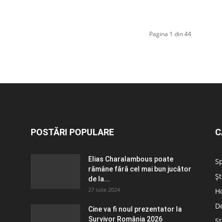
Pagina 1 din 44
POSTĂRI POPULARE
C
Elias Charalambous poate
S
rămâne fără cel mai bun jucător
Șt
de la...
27 iulie 2024
H
D
Cine va fi noul prezentator la
Survivor România 2026
Șt