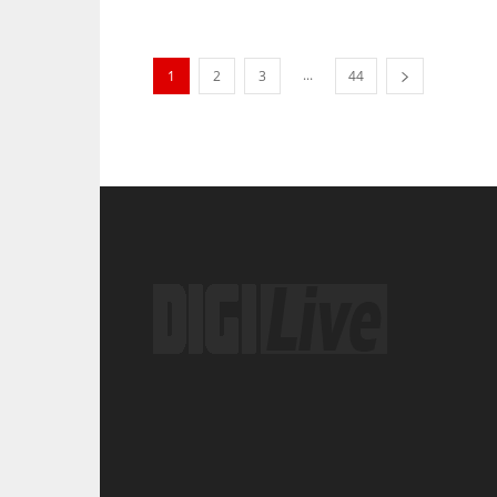
...
1
2
3
44