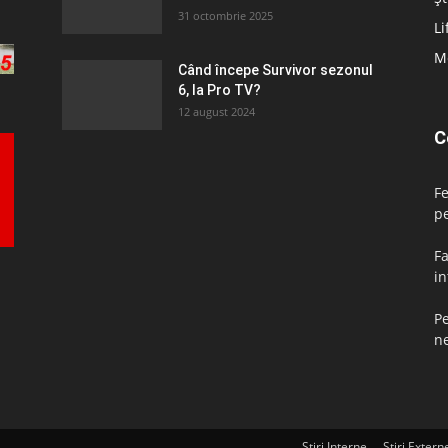
31 octombrie 2025
Li
M
Când începe Survivor sezonul
6, la Pro TV?
12 august 2024
C
F
pe
Fa
in
Pe
ne
Știri Interne
Știri Extern