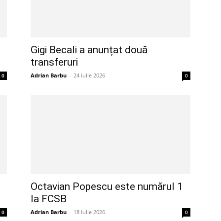
Gigi Becali a anunțat două
transferuri
Adrian Barbu
-
24 iulie 2026
0
0
Octavian Popescu este numărul 1
la FCSB
Adrian Barbu
-
18 iulie 2026
0
0