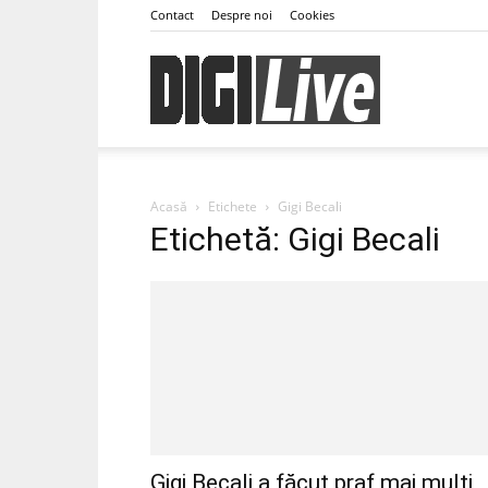
Contact
Despre noi
Cookies
DigiLive
Acasă
Etichete
Gigi Becali
Etichetă: Gigi Becali
Gigi Becali a făcut praf mai mulți