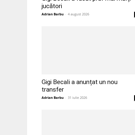
jucători
Adrian Barbu
-
4 august 2026
Gigi Becali a anunțat un nou
transfer
Adrian Barbu
-
31 iulie 2026