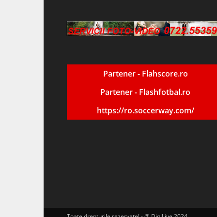
Partener - Flahscore.ro
Partener - Flashfotbal.ro
https://ro.soccerway.com/
Toate drepturile rezervate! - @ DigiLive 2024