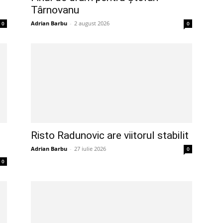
Târnovanu
Adrian Barbu
-
2 august 2026
0
0
Risto Radunovic are viitorul stabilit
Adrian Barbu
-
27 iulie 2026
0
0