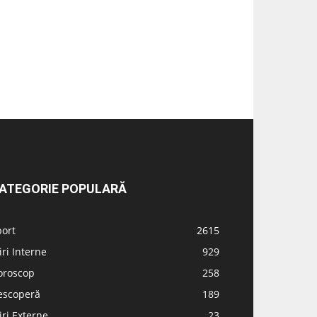
ATEGORIE POPULARĂ
port
2615
iri Interne
929
oroscop
258
escoperă
189
iri Externe
23