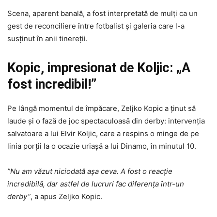
Scena, aparent banală, a fost interpretată de mulți ca un
gest de reconciliere între fotbalist și galeria care l-a
susținut în anii tinereții.
Kopic, impresionat de Koljic: „A
fost incredibil!”
Pe lângă momentul de împăcare, Zeljko Kopic a ținut să
laude și o fază de joc spectaculoasă din derby: intervenția
salvatoare a lui Elvir Koljic, care a respins o minge de pe
linia porții la o ocazie uriașă a lui Dinamo, în minutul 10.
”Nu am văzut niciodată așa ceva. A fost o reacție
incredibilă, dar astfel de lucruri fac diferența într-un
derby”
, a apus Zeljko Kopic.