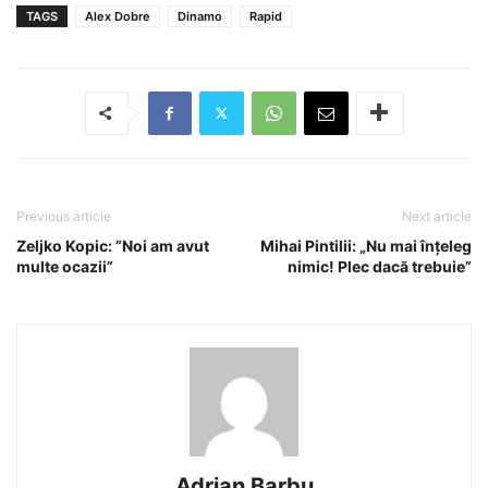
TAGS
Alex Dobre
Dinamo
Rapid
Previous article
Next article
Zeljko Kopic: ”Noi am avut
Mihai Pintilii: „Nu mai înțeleg
multe ocazii”
nimic! Plec dacă trebuie”
Adrian Barbu