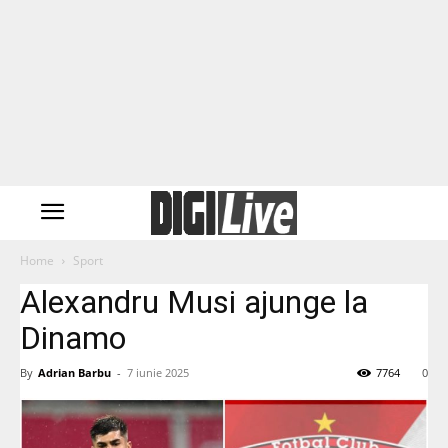
Home
Sport
Alexandru Musi ajunge la
Dinamo
By
Adrian Barbu
-
7 iunie 2025
7764
0