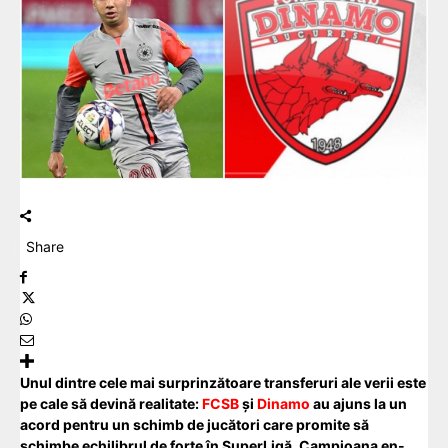
Share
Unul dintre cele mai surprinzătoare transferuri ale verii este
pe cale să devină realitate:
FCSB
și
Dinamo
au ajuns la un
acord pentru un schimb de jucători care promite să
schimbe echilibrul de forțe în SuperLigă. Campioana en-