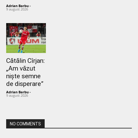
Adrian Barbu
-
9 august 2026
Cătălin Cîrjan:
„Am văzut
niște semne
de disperare”
Adrian Barbu
-
9 august 2026
NO COMMENTS