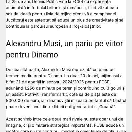
La 25 de ani, Dennis Politic vine la FCSB cu experiența
acumulată în fotbalul britanic și românesc, fiind văzut ca o
soluție ideală pentru linia de mijloc ofensivă a campioanei.
Jucătorul este așteptat să aducă un plus de creativitate și să
contribuie la parcursul european al roș-albaștrilor.
Alexandru Musi, un pariu pe viitor
pentru Dinamo
De cealaltă parte, Alexandru Musi reprezintă un pariu pe
termen mediu pentru Dinamo. La doar 20 de ani, mijlocașul a
bifat 31 de apariții în sezonul 2024/2025 pentru FCSB,
adunând 1.256 de minute pe teren și contribuind cu 3 goluri și
un assist. Potrivit
Transfermarkt
, cota sa de piață este de
800.000 de euro, iar dinamoviștii mizează pe faptul că tânărul
poate deveni unul dintre liderii noii generații din „Groapă”.
Acest schimb între cele două mari rivale nu este doar unul de
imagine, ci și o mutare strategică importantă. FCSB aduce un
jucător care poate contribui imediat la obiectivele de titlu și de