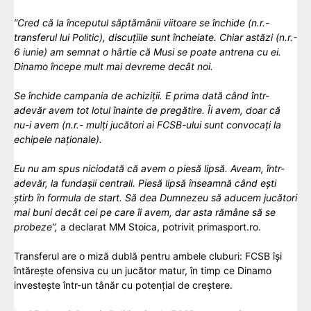
”Cred că la începutul săptămânii viitoare se închide (n.r.-
transferul lui Politic), discuțiile sunt încheiate. Chiar astăzi (n.r.-
6 iunie) am semnat o hârtie că Musi se poate antrena cu ei.
Dinamo începe mult mai devreme decât noi.
Se închide campania de achiziții. E prima dată când într-
adevăr avem tot lotul înainte de pregătire. Îi avem, doar că
nu-i avem (n.r.- mulți jucători ai FCSB-ului sunt convocați la
echipele naționale).
Eu nu am spus niciodată că avem o piesă lipsă. Aveam, într-
adevăr, la fundașii centrali. Piesă lipsă înseamnă când ești
știrb în formula de start. Să dea Dumnezeu să aducem jucători
mai buni decât cei pe care îi avem, dar asta rămâne să se
probeze”,
a declarat MM Stoica, potrivit primasport.ro.
Transferul are o miză dublă pentru ambele cluburi: FCSB își
întărește ofensiva cu un jucător matur, în timp ce Dinamo
investește într-un tânăr cu potențial de creștere.