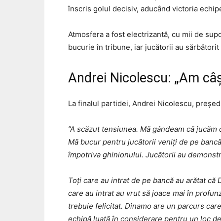
înscris golul decisiv, aducând victoria echi
Atmosfera a fost electrizantă, cu mii de supo
bucurie în tribune, iar jucătorii au sărbător
Andrei Nicolescu: „Am câșt
La finalul partidei, Andrei Nicolescu, președ
”A scăzut tensiunea. Mă gândeam că jucăm de
Mă bucur pentru jucătorii veniți de pe bancă.
împotriva ghinionului. Jucătorii au demonstr
Toți care au intrat de pe bancă au arătat că
care au intrat au vrut să joace mai în profun
trebuie felicitat. Dinamo are un parcurs car
echipă luată în considerare pentru un loc 