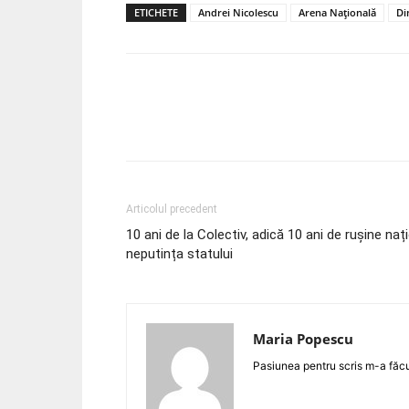
ETICHETE
Andrei Nicolescu
Arena Națională
Di
Acțiune
Articolul precedent
10 ani de la Colectiv, adică 10 ani de rușine naț
neputința statului
Maria Popescu
Pasiunea pentru scris m-a făc