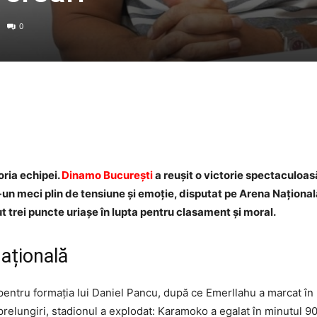
0
Facebook
Twitter
WhatsApp
ria echipei.
Dinamo București
a reușit o victorie spectaculoas
-un meci plin de tensiune și emoție, disputat pe Arena Națională
nut trei puncte uriașe în lupta pentru clasament și moral.
Națională
 pentru formația lui Daniel Pancu, după ce Emerllahu a marcat în m
prelungiri, stadionul a explodat: Karamoko a egalat în minutul 90