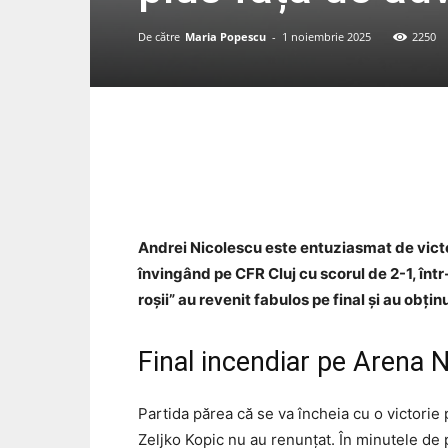
De către
Maria Popescu
-
1 noiembrie 2025
2250
Acțiune
Andrei Nicolescu este entuziasmat de victo
învingând pe CFR Cluj cu scorul de 2-1, într
roșii” au revenit fabulos pe final și au obți
Final incendiar pe Arena 
Partida părea că se va încheia cu o victorie
Zeljko Kopic nu au renunțat. În minutele de 