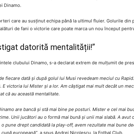
pei Dinamo.
rteri care au susținut echipa până la ultimul fluier. Golurile din
it alături de fani o victorie care poate marca un nou început pentr
igat datorită mentalității!”
intele clubului Dinamo, s-a declarat extrem de mulțumit de presta
 fiecare dată și după golul lui Musi revedeam meciul cu Rapid. A
 E victoria lui Mister și a lor. Am câștigat mai mult decât un mec
at că au această mentalitate.
 Dinamo are bancă și stă mai bine pe posturi. Mister e cel mai bu
zime. Unii jucători au o formă mai bună și unii mai slabă. A avut 
e o pune drept candidată la play-off, avem rezultate mai bune dec
de cupă europeană”
, a spus Andrei Nicolescu, la Fotbal Club.