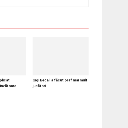
plicat
Gigi Becali a făcut praf mai mulți
rinzătoare
jucători