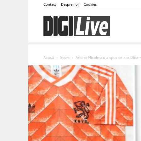
Contact
Despre noi
Cookies
DigiLive
Acasă
Sport
Andrei Nicolescu a spus ce are Dinam