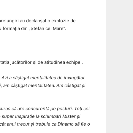
 prelungiri au declanșat o explozie de
u formația din „Ștefan cel Mare”.
ția jucătorilor și de atitudinea echipei.
zi a câștigat mentalitatea de învingător.
i, am câștigat mentalitatea. Am câștigat și
curos că are concurență pe posturi. Toți cei
o super inspirație la schimbări Mister și
ât anul trecut și trebuie ca Dinamo să fie o