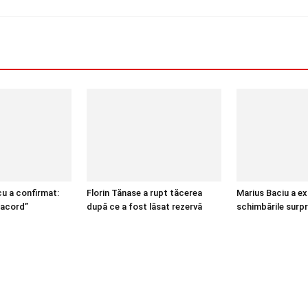
cu a confirmat:
Florin Tănase a rupt tăcerea
Marius Baciu a ex
 acord”
după ce a fost lăsat rezervă
schimbările surp