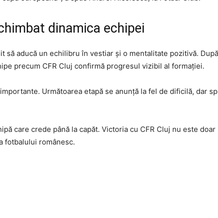
schimbat dinamica echipei
it să aducă un echilibru în vestiar și o mentalitate pozitivă. Du
echipe precum CFR Cluj confirmă progresul vizibil al formației.
mportante. Următoarea etapă se anunță la fel de dificilă, dar spi
pă care crede până la capăt. Victoria cu CFR Cluj nu este doar
 a fotbalului românesc.