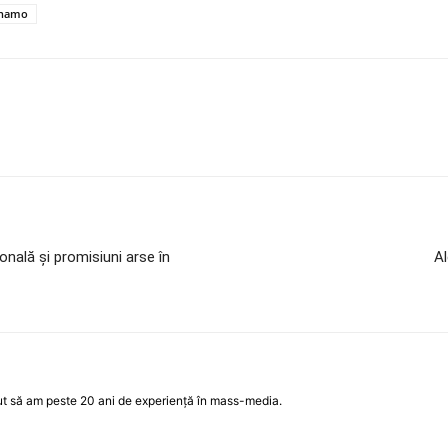
namo
ională și promisiuni arse în
Al
ut să am peste 20 ani de experiență în mass-media.