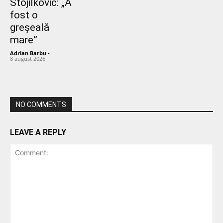
Stojilkovic: „A
fost o
greșeală
mare”
Adrian Barbu
-
8 august 2026
NO COMMENTS
LEAVE A REPLY