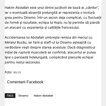
Hakim Abdallah este unul dintre jucătorii de bază ai „câinilor”,
iar o eventuală absență prelungită ar reprezenta o lovitură
grea pentru Dinamo. Într-un sezon deja complicat, cu fluctuații
de formă și rezultate, echipa lui Kopic nu își permite să piardă
un atacant cu experiența și calitățile francezului.
Accidentarea lui Abdallah umbrește remiza din meciul cu
Metalul Buzău, iar fanii și staff-ul lui Dinamo așteaptă cu
nerăbdare vești despre starea acestuia. Dacă diagnosticul
inițial de ruptură musculară se confirmă, atacantul ar putea
lipsi o perioadă îndelungată, complicând planurile echipei
pentru restul sezonului.
Foto:
as.ro
Comentarii Facebook
TAGS
Dinamo
Hakim Abdallah