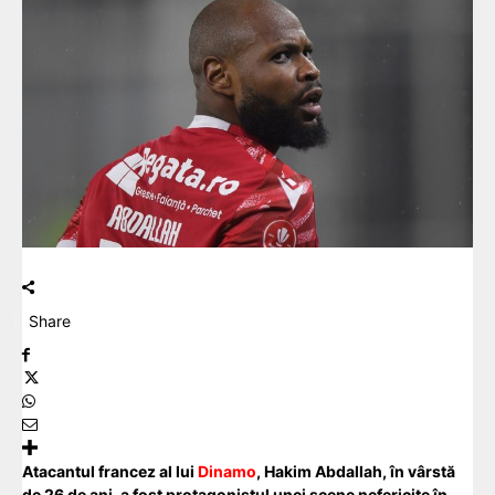
Share
Atacantul francez al lui
Dinamo
, Hakim Abdallah, în vârstă
de 26 de ani, a fost protagonistul unei scene nefericite în