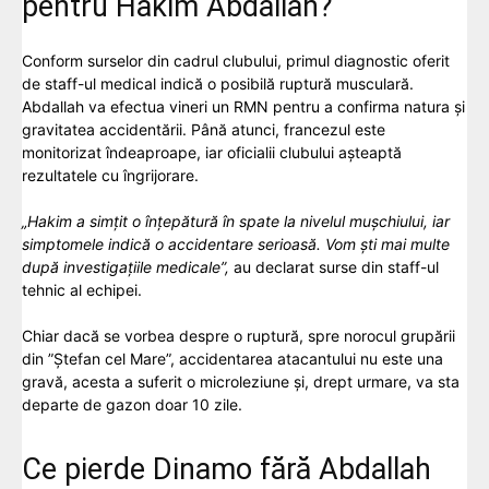
pentru Hakim Abdallah?
Conform surselor din cadrul clubului, primul diagnostic oferit
de staff-ul medical indică o posibilă ruptură musculară.
Abdallah va efectua vineri un RMN pentru a confirma natura și
gravitatea accidentării. Până atunci, francezul este
monitorizat îndeaproape, iar oficialii clubului așteaptă
rezultatele cu îngrijorare.
„Hakim a simțit o înțepătură în spate la nivelul mușchiului, iar
simptomele indică o accidentare serioasă. Vom ști mai multe
după investigațiile medicale”,
au declarat surse din staff-ul
tehnic al echipei.
Chiar dacă se vorbea despre o ruptură, spre norocul grupării
din ”Ștefan cel Mare”, accidentarea atacantului nu este una
gravă, acesta a suferit o microleziune și, drept urmare, va sta
departe de gazon doar 10 zile.
Ce pierde Dinamo fără Abdallah