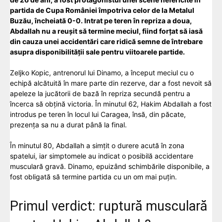
partida de Cupa României împotriva celor de la Metalul
Buzău, încheiată 0-0. Intrat pe teren în repriza a doua,
Abdallah nu a reușit să termine meciul, fiind forțat să iasă
din cauza unei accidentări care ridică semne de întrebare
asupra disponibilității sale pentru viitoarele partide.
Zeljko Kopic, antrenorul lui Dinamo, a început meciul cu o
echipă alcătuită în mare parte din rezerve, dar a fost nevoit să
apeleze la jucătorii de bază în repriza secundă pentru a
încerca să obțină victoria. În minutul 62, Hakim Abdallah a fost
introdus pe teren în locul lui Caragea, însă, din păcate,
prezența sa nu a durat până la final.
În minutul 80, Abdallah a simțit o durere acută în zona
spatelui, iar simptomele au indicat o posibilă accidentare
musculară gravă. Dinamo, epuizând schimbările disponibile, a
fost obligată să termine partida cu un om mai puțin.
Primul verdict: ruptură musculară