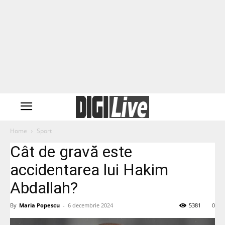
Home
Sport
Cât de gravă este
accidentarea lui Hakim
Abdallah?
By
Maria Popescu
-
6 decembrie 2024
5381
0