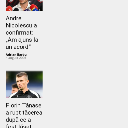
Andrei
Nicolescu a
confirmat:
„Am ajuns la
un acord”
Adrian Barbu
-
4 august 2026
Florin Tănase
a rupt tăcerea
după ce a
fost lăsat