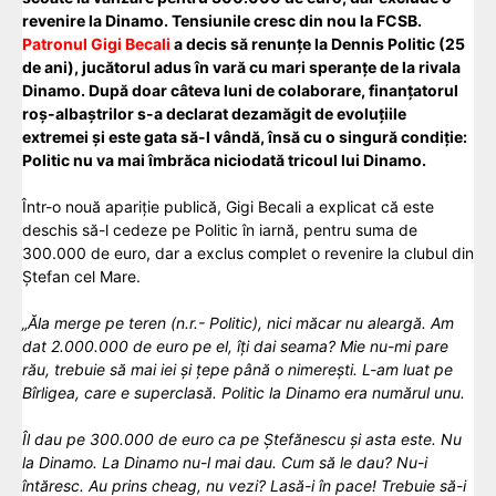
revenire la Dinamo. Tensiunile cresc din nou la FCSB.
Patronul Gigi Becali
a decis să renunțe la Dennis Politic (25
de ani), jucătorul adus în vară cu mari speranțe de la rivala
Dinamo. După doar câteva luni de colaborare, finanțatorul
roș-albaștrilor s-a declarat dezamăgit de evoluțiile
extremei și este gata să-l vândă, însă cu o singură condiție:
Politic nu va mai îmbrăca niciodată tricoul lui Dinamo.
Într-o nouă apariție publică, Gigi Becali a explicat că este
deschis să-l cedeze pe Politic în iarnă, pentru suma de
300.000 de euro, dar a exclus complet o revenire la clubul din
Ștefan cel Mare.
„Ăla merge pe teren (n.r.- Politic), nici măcar nu aleargă. Am
dat 2.000.000 de euro pe el, îți dai seama? Mie nu-mi pare
rău, trebuie să mai iei și țepe până o nimerești. L-am luat pe
Bîrligea, care e superclasă. Politic la Dinamo era numărul unu.
Îl dau pe 300.000 de euro ca pe Ștefănescu și asta este. Nu
la Dinamo. La Dinamo nu-l mai dau. Cum să le dau? Nu-i
întăresc. Au prins cheag, nu vezi? Lasă-i în pace! Trebuie să-i