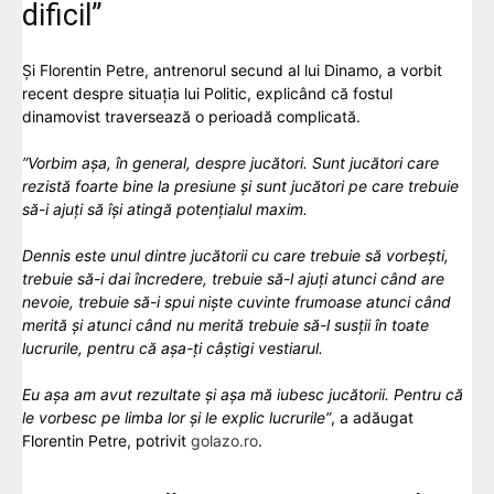
dificil”
Și Florentin Petre, antrenorul secund al lui Dinamo, a vorbit
recent despre situația lui Politic, explicând că fostul
dinamovist traversează o perioadă complicată.
”Vorbim așa, în general, despre jucători. Sunt jucători care
rezistă foarte bine la presiune și sunt jucători pe care trebuie
să-i ajuți să își atingă potențialul maxim.
Dennis este unul dintre jucătorii cu care trebuie să vorbești,
trebuie să-i dai încredere, trebuie să-l ajuți atunci când are
nevoie, trebuie să-i spui niște cuvinte frumoase atunci când
merită și atunci când nu merită trebuie să-l susții în toate
lucrurile, pentru că așa-ți câștigi vestiarul.
Eu așa am avut rezultate și așa mă iubesc jucătorii. Pentru că
le vorbesc pe limba lor și le explic lucrurile”
, a adăugat
Florentin Petre, potrivit
golazo.ro
.