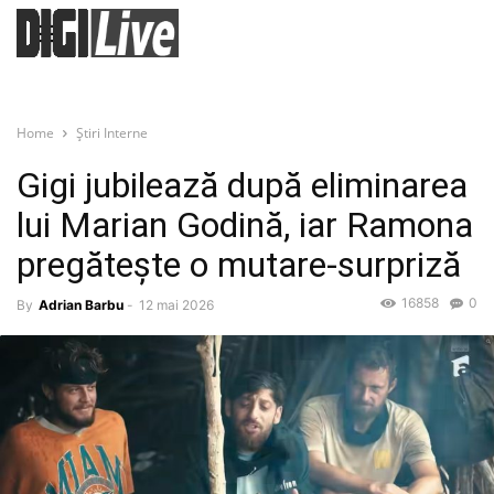
Home
Știri Interne
Gigi jubilează după eliminarea
lui Marian Godină, iar Ramona
pregătește o mutare-surpriză
16858
0
By
Adrian Barbu
-
12 mai 2026