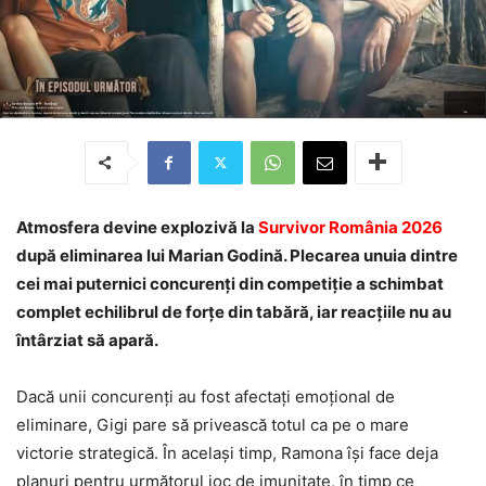
Atmosfera devine explozivă la
Survivor România 2026
după eliminarea lui Marian Godină. Plecarea unuia dintre
cei mai puternici concurenți din competiție a schimbat
complet echilibrul de forțe din tabără, iar reacțiile nu au
întârziat să apară.
Dacă unii concurenți au fost afectați emoțional de
eliminare, Gigi pare să privească totul ca pe o mare
victorie strategică. În același timp, Ramona își face deja
planuri pentru următorul joc de imunitate, în timp ce