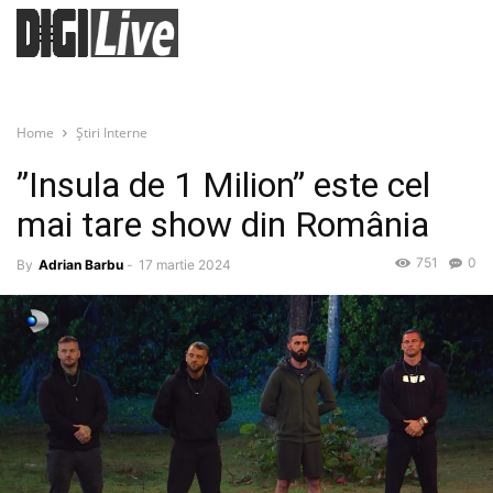
Home
Știri Interne
”Insula de 1 Milion” este cel
mai tare show din România
751
0
By
Adrian Barbu
-
17 martie 2024