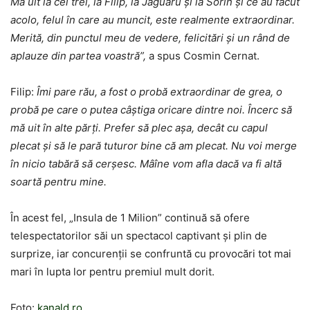
Mă uit la cei trei, la Filip, la Jaguaru și la Sorin și ce au făcut
acolo, felul în care au muncit, este realmente extraordinar.
Merită, din punctul meu de vedere, felicitări și un rând de
aplauze din partea voastră”,
a spus Cosmin Cernat.
Filip:
Îmi pare rău, a fost o probă extraordinar de grea, o
probă pe care o putea câștiga oricare dintre noi. Încerc să
mă uit în alte părți. Prefer să plec așa, decât cu capul
plecat și să le pară tuturor bine că am plecat. Nu voi merge
în nicio tabără să cerșesc. Mâîne vom afla dacă va fi altă
soartă pentru mine.
În acest fel, „Insula de 1 Milion” continuă să ofere
telespectatorilor săi un spectacol captivant și plin de
surprize, iar concurenții se confruntă cu provocări tot mai
mari în lupta lor pentru premiul mult dorit.
Foto:
kanald.ro