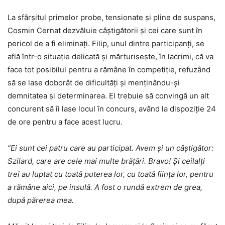
La sfârșitul primelor probe, tensionate și pline de suspans,
Cosmin Cernat dezvăluie câștigătorii și cei care sunt în
pericol de a fi eliminați. Filip, unul dintre participanți, se
află într-o situație delicată și mărturisește, în lacrimi, că va
face tot posibilul pentru a rămâne în competiție, refuzând
să se lase doborât de dificultăți și menținându-și
demnitatea și determinarea. El trebuie să convingă un alt
concurent să îi lase locul în concurs, având la dispoziție 24
de ore pentru a face acest lucru.
”Ei sunt cei patru care au participat. Avem și un câștigător:
Szilard, care are cele mai multe brățări. Bravo! Și ceilalți
trei au luptat cu toată puterea lor, cu toată ființa lor, pentru
a rămâne aici, pe insulă. A fost o rundă extrem de grea,
după părerea mea.