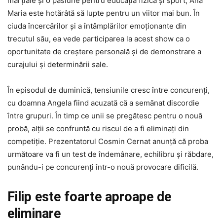
marțiale și o pasiune pentru educația fizică și sport, Ana
Maria este hotărâtă să lupte pentru un viitor mai bun. În
ciuda încercărilor și a întâmplărilor emoționante din
trecutul său, ea vede participarea la acest show ca o
oportunitate de creștere personală și de demonstrare a
curajului și determinării sale.
În episodul de duminică, tensiunile cresc între concurenți,
cu doamna Angela fiind acuzată că a semănat discordie
între grupuri. În timp ce unii se pregătesc pentru o nouă
probă, alții se confruntă cu riscul de a fi eliminați din
competiție. Prezentatorul Cosmin Cernat anunță că proba
următoare va fi un test de îndemânare, echilibru și răbdare,
punându-i pe concurenți într-o nouă provocare dificilă.
Filip este foarte aproape de
eliminare