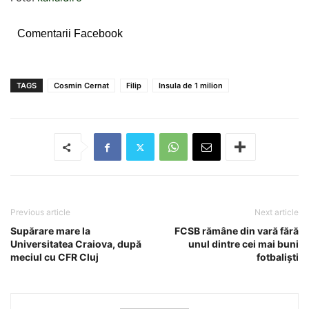
Comentarii Facebook
TAGS
Cosmin Cernat
Filip
Insula de 1 milion
Previous article
Next article
Supărare mare la
FCSB rămâne din vară fără
Universitatea Craiova, după
unul dintre cei mai buni
meciul cu CFR Cluj
fotbaliști