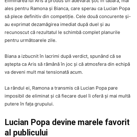
Eliminarea lui Aris a produs un adevărat șoc în tabără, mai
ales pentru Ramona și Bianca, care sperau ca Lucian Popa
să plece definitiv din competiție. Cele două concurente și-
au exprimat dezamăgirea imediat după duel și au
recunoscut că rezultatul le schimbă complet planurile
pentru următoarele zile.
Biana a izbucnit în lacrimi după verdict, spunând că se
aștepta ca Aris să rămână în joc și că atmosfera din echipă
va deveni mult mai tensionată acum.
La rândul ei, Ramona a transmis că Lucian Popa pare
imposibil de eliminat și că fiecare duel îi oferă și mai multă
putere în fața grupului.
Lucian Popa devine marele favorit
al publicului