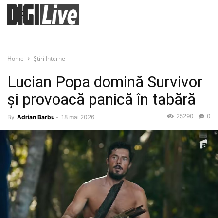
Home
Știri Interne
Lucian Popa domină Survivor
și provoacă panică în tabără
25290
0
By
Adrian Barbu
-
18 mai 2026