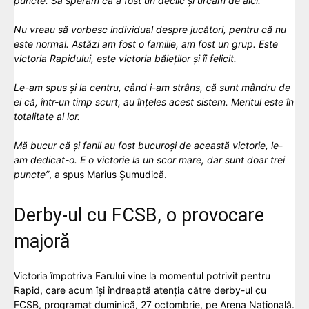
puncte. Să sperăm că a fost un declic și urcăm de aici.
Nu vreau să vorbesc individual despre jucători, pentru că nu
este normal. Astăzi am fost o familie, am fost un grup. Este
victoria Rapidului, este victoria băieților și îi felicit.
Le-am spus și la centru, când i-am strâns, că sunt mândru de
ei că, într-un timp scurt, au înțeles acest sistem. Meritul este în
totalitate al lor.
Mă bucur că și fanii au fost bucuroși de această victorie, le-
am dedicat-o. E o victorie la un scor mare, dar sunt doar trei
puncte”
, a spus Marius Șumudică.
Derby-ul cu FCSB, o provocare
majoră
Victoria împotriva Farului vine la momentul potrivit pentru
Rapid, care acum își îndreaptă atenția către derby-ul cu
FCSB, programat duminică, 27 octombrie, pe Arena Națională.