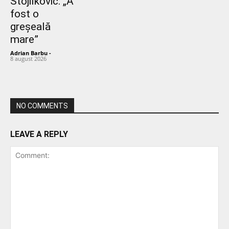
Stojilkovic: „A
fost o
greșeală
mare”
Adrian Barbu
-
8 august 2026
NO COMMENTS
LEAVE A REPLY