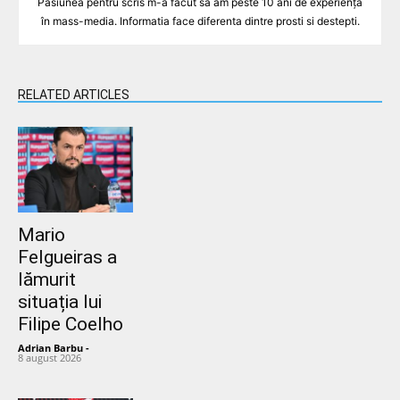
Pasiunea pentru scris m-a făcut să am peste 10 ani de experiență
în mass-media. Informatia face diferenta dintre prosti si destepti.
RELATED ARTICLES
Mario
Felgueiras a
lămurit
situația lui
Filipe Coelho
Adrian Barbu
-
8 august 2026