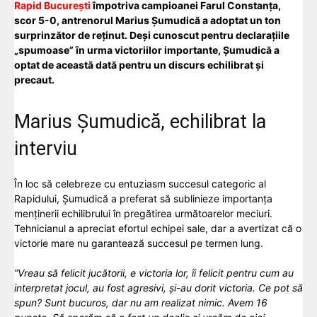
Rapid București
împotriva campioanei Farul Constanța,
scor 5-0, antrenorul Marius Șumudică a adoptat un ton
surprinzător de reținut. Deși cunoscut pentru declarațiile
„spumoase” în urma victoriilor importante, Șumudică a
optat de această dată pentru un discurs echilibrat și
precaut.
Marius Șumudică, echilibrat la
interviu
În loc să celebreze cu entuziasm succesul categoric al
Rapidului, Șumudică a preferat să sublinieze importanța
menținerii echilibrului în pregătirea următoarelor meciuri.
Tehnicianul a apreciat efortul echipei sale, dar a avertizat că o
victorie mare nu garantează succesul pe termen lung.
”Vreau să felicit jucătorii, e victoria lor, îi felicit pentru cum au
interpretat jocul, au fost agresivi, și-au dorit victoria. Ce pot să
spun? Sunt bucuros, dar nu am realizat nimic. Avem 16