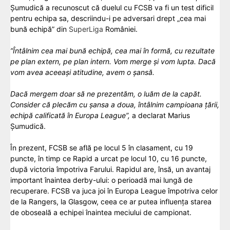
Șumudică a recunoscut că duelul cu FCSB va fi un test dificil
pentru echipa sa, descriindu-i pe adversari drept „cea mai
bună echipă” din
SuperLiga
României.
”Întâlnim cea mai bună echipă, cea mai în formă, cu rezultate
pe plan extern, pe plan intern. Vom merge și vom lupta. Dacă
vom avea aceeași atitudine, avem o șansă.
Dacă mergem doar să ne prezentăm, o luăm de la capăt.
Consider că plecăm cu șansa a doua, întâlnim campioana țării,
echipă calificată în Europa League”,
a declarat Marius
Șumudică.
În prezent, FCSB se află pe locul 5 în clasament, cu 19
puncte, în timp ce Rapid a urcat pe locul 10, cu 16 puncte,
după victoria împotriva Farului. Rapidul are, însă, un avantaj
important înaintea derby-ului: o perioadă mai lungă de
recuperare. FCSB va juca joi în Europa League împotriva celor
de la Rangers, la Glasgow, ceea ce ar putea influența starea
de oboseală a echipei înaintea meciului de campionat.