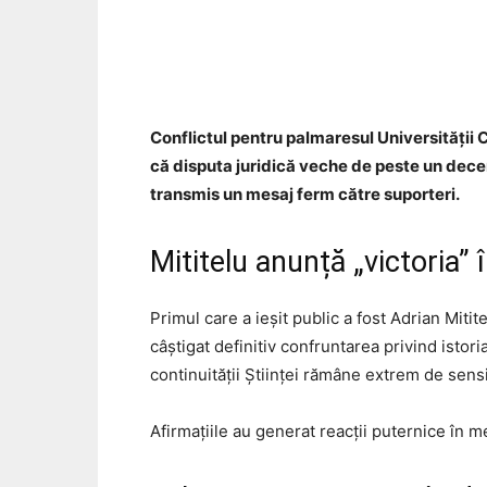
Acțiune
Conflictul pentru palmaresul Universității Cr
că disputa juridică veche de peste un deceni
transmis un mesaj ferm către suporteri.
Mititelu anunță „victoria”
Primul care a ieșit public a fost Adrian Miti
câștigat definitiv confruntarea privind istori
continuității Științei rămâne extrem de sensi
Afirmațiile au generat reacții puternice în med