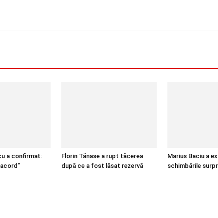
cu a confirmat:
Florin Tănase a rupt tăcerea
Marius Baciu a ex
 acord”
după ce a fost lăsat rezervă
schimbările surp