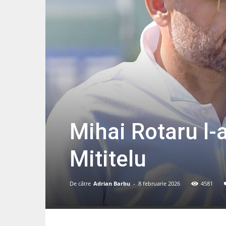
Mihai Rotaru l-
Mititelu
De către
Adrian Barbu
-
8 februarie 2026
4581