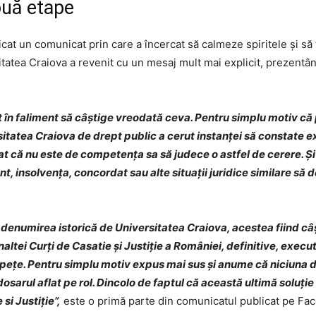
ouă etape
licat un comunicat prin care a încercat să calmeze spiritele și să
sitatea Craiova a revenit cu un mesaj mult mai explicit, prezent
at în faliment să câștige vreodată ceva. Pentru simplu motiv că 
itatea Craiova de drept public a cerut instanței să constate e
at că nu este de competența sa să judece o astfel de cerere. Și
ent, insolvența, concordat sau alte situații juridice similare să
 denumirea istorică de Universitatea Craiova, acestea fiind câ
altei Curți de Casatie și Justiție a României, definitive, execut
pețe. Pentru simplu motiv expus mai sus și anume că niciuna din
sarul aflat pe rol. Dincolo de faptul că această ultimă soluție
si Justiție”,
este o primă parte din comunicatul publicat pe Fa