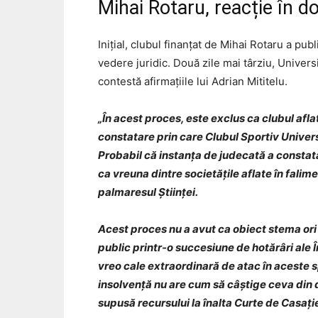
Mihai Rotaru, reacție în d
Inițial, clubul finanțat de Mihai Rotaru a pub
vedere juridic. Două zile mai târziu, Univer
contestă afirmațiile lui Adrian Mititelu.
„În acest proces, este exclus ca clubul afl
constatare prin care Clubul Sportiv Univers
Probabil că instanța de judecată a constat
ca vreuna dintre societățile aflate în falim
palmaresul Științei.
Acest proces nu a avut ca obiect stema ori
public printr-o succesiune de hotărâri ale În
vreo cale extraordinară de atac în aceste s
insolvență nu are cum să câștige ceva din do
supusă recursului la înalta Curte de Casație 