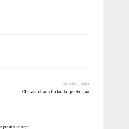
Articolul următor
Charalambous l-a lăudat pe Bîrligea
 prosti si destepti.