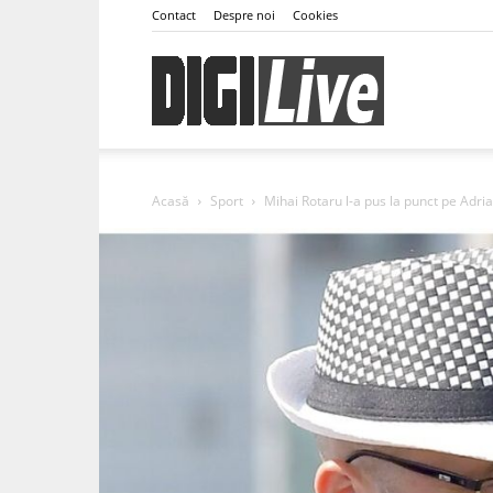
Contact
Despre noi
Cookies
DigiLive
Acasă
Sport
Mihai Rotaru l-a pus la punct pe Adria