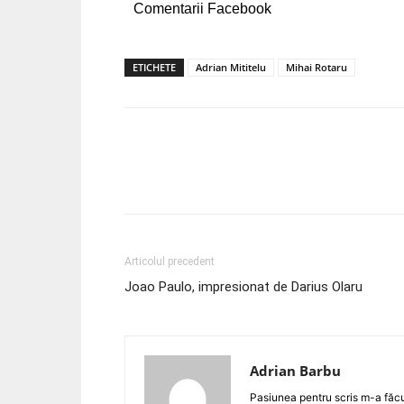
Comentarii Facebook
ETICHETE
Adrian Mititelu
Mihai Rotaru
Acțiune
Articolul precedent
Joao Paulo, impresionat de Darius Olaru
Adrian Barbu
Pasiunea pentru scris m-a făcut