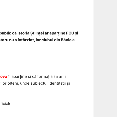
Email
ublic că istoria Științei ar aparține FCU și
ru nu a întârziat, iar clubul din Bănie a
iova
îi aparține și că formația sa ar fi
lor olteni, unde subiectul identității și
ficiale.