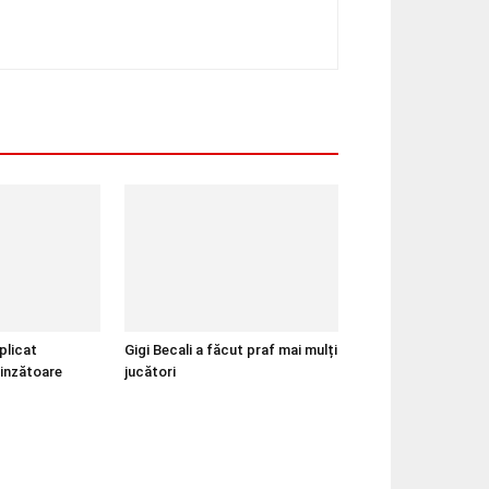
plicat
Gigi Becali a făcut praf mai mulți
rinzătoare
jucători