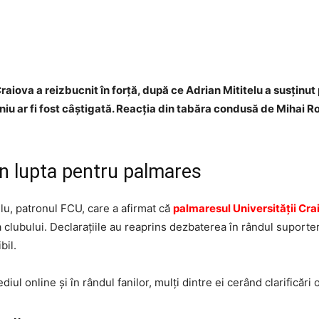
Facebook
Twitter
WhatsApp
aiova a reizbucnit în forță, după ce Adrian Mititelu a susținut p
u ar fi fost câștigată. Reacția din tabăra condusă de Mihai Rota
 în lupta pentru palmares
telu, patronul FCU, care a afirmat că
palmaresul Universității Cra
a clubului. Declarațiile au reaprins dezbaterea în rândul suporteri
bil.
iul online și în rândul fanilor, mulți dintre ei cerând clarificări o