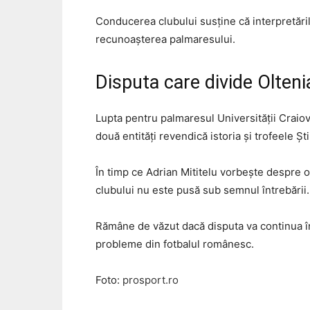
Conducerea clubului susține că interpretăril
recunoașterea palmaresului.
Disputa care divide Olteni
Lupta pentru palmaresul Universității Craiov
două entități revendică istoria și trofeele Șt
În timp ce Adrian Mititelu vorbește despre o „
clubului nu este pusă sub semnul întrebării.
Rămâne de văzut dacă disputa va continua în i
probleme din fotbalul românesc.
Foto:
prosport.ro