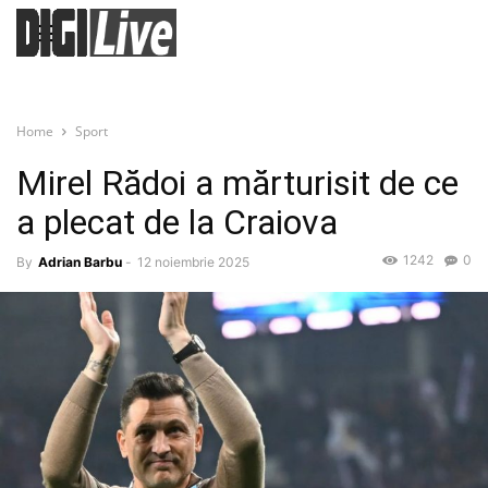
Home
Sport
Mirel Rădoi a mărturisit de ce
a plecat de la Craiova
1242
0
By
Adrian Barbu
-
12 noiembrie 2025