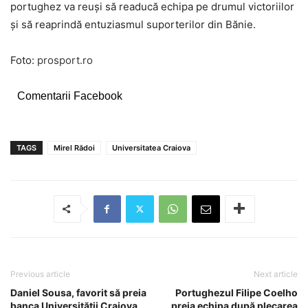
portughez va reuși să readucă echipa pe drumul victoriilor
și să reaprindă entuziasmul suporterilor din Bănie.
Foto:
prosport.ro
Comentarii Facebook
TAGS
Mirel Rădoi
Universitatea Craiova
Previous article
Next article
Daniel Sousa, favorit să preia
Portughezul Filipe Coelho
banca Universității Craiova
preia echipa după plecarea