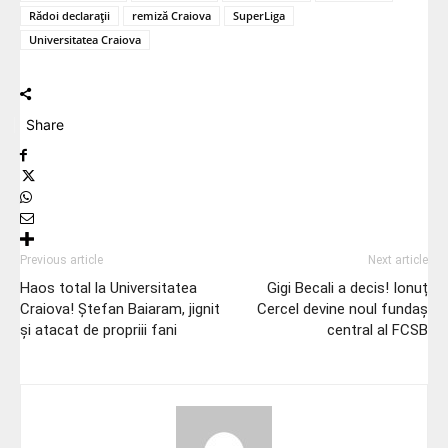
Rădoi declarații
remiză Craiova
SuperLiga
Universitatea Craiova
Share
Previous article
Next article
Haos total la Universitatea
Gigi Becali a decis! Ionuț
Craiova! Ștefan Baiaram, jignit
Cercel devine noul fundaș
și atacat de propriii fani
central al FCSB