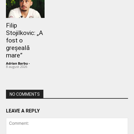
Filip
Stojilkovic: „A
fost o
greșeală
mare”
Adrian Barbu
-
8 august 2026
NO COMMENTS
LEAVE A REPLY