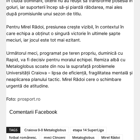
În ciuda dominării, oltenii nu au reușit să transforme posesia în
goluri, iar suporterii încep să-și piardă răbdarea, mai ales
după promisiunile unui sezon de titlu.
Pentru Mirel Rădoi, presiunea crește vizibil, în contextul în
care echipa a obținut o singură victorie în ultimele șapte
meciuri, iar jocul este tot mai ezitant.
Următorul meci, programat pe teren propriu, duminică cu
Rapid, va fi decisiv pentru moralul echipei. Remiza albă cu
Metaloglobus scoate din nou la suprafață problemele
Universității Craiova – lipsa de eficiență, fragilitatea mentală și
neaplicarea planului tactic. Mirel Rădoi cere o schimbare
urgentă de atitudine.
Foto:
prosport.ro
Comentarii Facebook
TAGS
Craiova 0-0 Metaloglobus
etapa 14 SuperLiga
fotbal românesc.
meci Clinceni
Metaloglobus
Mirel Rădoi