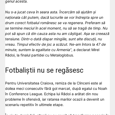
genul acesta.
Nu s-a jucat ceva în seara asta. Încercăm să ajutăm și
naționala cât putem, dacă lucrurile se vor îndrepta spre un
drum corect fotbalul românesc se va regenera. Preferam să
se termine meciul în acel moment, nu să se tragă de timp. Nu
pot să spun că din cauza asta nu am câștigat. Așa se creează
tensiune. Dintr-o dată dispar mingiile, sunt alte discuții, nu
vreau. Timpul efectiv de joc a scăzut. Ne-am întors la 47 de
minute, suntem la egalitate cu Armenia”
, a declarat Mirel
Rădoi, la finalul partidei cu Metaloglobus.
Fotbaliștii nu se regăsesc
Pentru Universitatea Craiova, remiza de la Clinceni este al
doilea meci consecutiv fără gol marcat, după egalul cu Noah
în Conference League. Echipa lui Rădoi a arătat din nou
probleme în ofensivă, iar ratarea marilor ocazii a devenit un
scenariu repetitiv în ultimele etape.