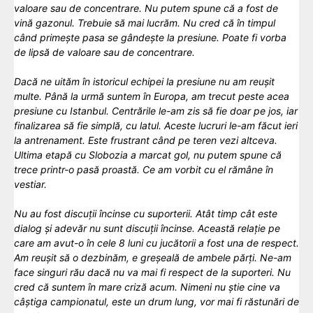
valoare sau de concentrare. Nu putem spune că a fost de
vină gazonul. Trebuie să mai lucrăm. Nu cred că în timpul
când primește pasa se gândește la presiune. Poate fi vorba
de lipsă de valoare sau de concentrare.
Dacă ne uităm în istoricul echipei la presiune nu am reușit
multe. Până la urmă suntem în Europa, am trecut peste acea
presiune cu Istanbul. Centrările le-am zis să fie doar pe jos, iar
finalizarea să fie simplă, cu latul. Aceste lucruri le-am făcut ieri
la antrenament. Este frustrant când pe teren vezi altceva.
Ultima etapă cu Slobozia a marcat gol, nu putem spune că
trece printr-o pasă proastă. Ce am vorbit cu el rămâne în
vestiar.
Nu au fost discuții încinse cu suporterii. Atât timp cât este
dialog și adevăr nu sunt discuții încinse. Această relație pe
care am avut-o în cele 8 luni cu jucătorii a fost una de respect.
Am reușit să o dezbinăm, e greșeală de ambele părți. Ne-am
face singuri rău dacă nu va mai fi respect de la suporteri. Nu
cred că suntem în mare criză acum. Nimeni nu știe cine va
câștiga campionatul, este un drum lung, vor mai fi răstunări de