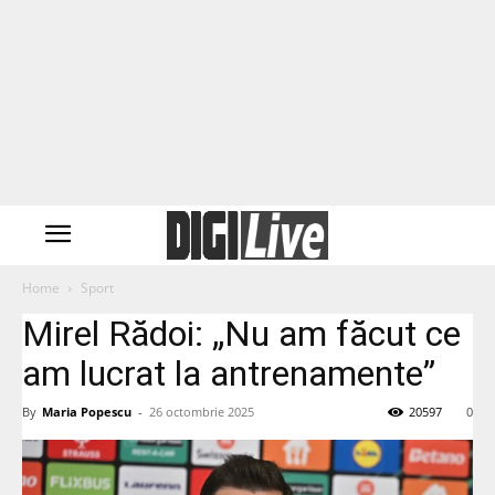
Home
Sport
Mirel Rădoi: „Nu am făcut ce
am lucrat la antrenamente”
By
Maria Popescu
-
26 octombrie 2025
20597
0