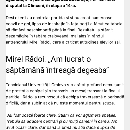
disputat la Clinceni, în etapa a 14-a.
Deși oltenii au controlat partida și și-au creat numeroase
ocazii de gol, lipsa de inspirație în fața porții a făcut ca tabela
să rămână neschimbată până la final. Rezultatul a stârnit
dezamăgire în tabăra craioveană, mai ales în rândul
antrenorului Mirel Rădoi, care a criticat atitudinea elevilor săi.
Mirel Rădoi: „Am lucrat o
săptămână întreagă degeaba”
Tehnicianul Universității Craiova s-a arătat profund nemulțumit
de prestația echipei și a transmis un mesaj tranșant la finalul
partidei. Rădoi a recunoscut că echipa traversează o perioadă
dificilă, dar a subliniat că nu este momentul pentru scuze.
„Au fost ocazii foarte clare. Știam că vor aglomera spațiile.
Trebuia să aducem centrări și cu mulți oameni în careu. Am
avut ocazii clare, dar până la urmă nu știu dacă e lipsa de