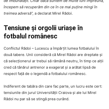
de îmbunătățit. Chiar dacă suntem de multe luni împreună,
începem să recuperăm din ce în ce mai puține mingi în
treimea adversă”,
a declarat Mirel Rădoi.
Tensiune și orgolii uriașe în
fotbalul românesc
Conflictul Rădoi – Lucescu a împărțit lumea fotbalului în
două tabere. Unii consideră că Mirel Rădoi are dreptate și
că selecționerul ar trebui să rămână neutru, în timp ce alții
cred că tânărul antrenor a exagerat și a arătat lipsă de
respect față de o legendă a fotbalului românesc.
Indiferent de tabăra din care fac parte, un lucru este cert:
tensiunile din jurul Universității Craiova și ale lui Mirel
Rădoi nu par să se stingă prea curând.