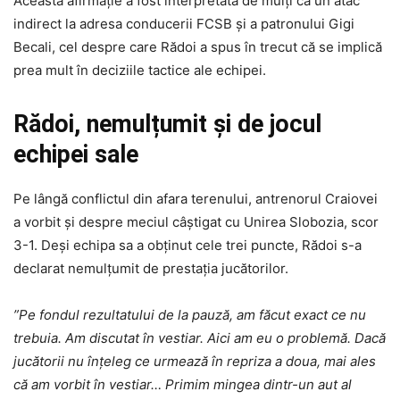
Această afirmație a fost interpretată de mulți ca un atac
indirect la adresa conducerii FCSB și a patronului Gigi
Becali, cel despre care Rădoi a spus în trecut că se implică
prea mult în deciziile tactice ale echipei.
Rădoi, nemulțumit și de jocul
echipei sale
Pe lângă conflictul din afara terenului, antrenorul Craiovei
a vorbit și despre meciul câștigat cu Unirea Slobozia, scor
3-1. Deși echipa sa a obținut cele trei puncte, Rădoi s-a
declarat nemulțumit de prestația jucătorilor.
”Pe fondul rezultatului de la pauză, am făcut exact ce nu
trebuia. Am discutat în vestiar. Aici am eu o problemă. Dacă
jucătorii nu înțeleg ce urmează în repriza a doua, mai ales
că am vorbit în vestiar… Primim mingea dintr-un aut al