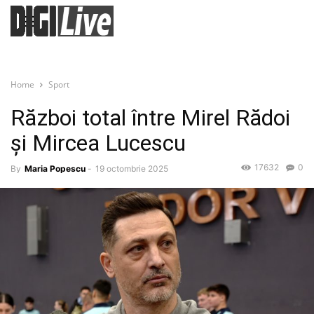
Home
Sport
Război total între Mirel Rădoi
și Mircea Lucescu
17632
0
By
Maria Popescu
-
19 octombrie 2025