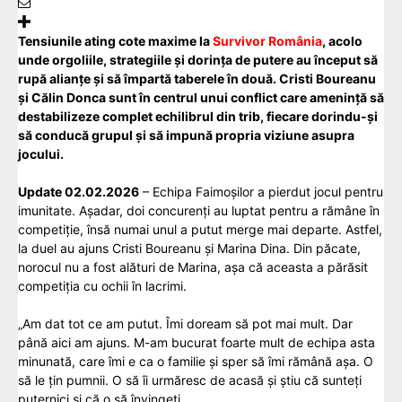
Tensiunile ating cote maxime la
Survivor România
, acolo
unde orgoliile, strategiile și dorința de putere au început să
rupă alianțe și să împartă taberele în două. Cristi Boureanu
și Călin Donca sunt în centrul unui conflict care amenință să
destabilizeze complet echilibrul din trib, fiecare dorindu-și
să conducă grupul și să impună propria viziune asupra
jocului.
Update 02.02.2026
– Echipa Faimoșilor a pierdut jocul pentru
imunitate. Așadar, doi concurenți au luptat pentru a rămâne în
competiție, însă numai unul a putut merge mai departe. Astfel,
la duel au ajuns Cristi Boureanu și Marina Dina. Din păcate,
norocul nu a fost alături de Marina, așa că aceasta a părăsit
competiția cu ochii în lacrimi.
„Am dat tot ce am putut. Îmi doream să pot mai mult. Dar
până aici am ajuns. M-am bucurat foarte mult de echipa asta
minunată, care îmi e ca o familie și sper să îmi rămână așa. O
să le țin pumnii. O să îi urmăresc de acasă și știu că sunteți
puternici și că o să învingeți.