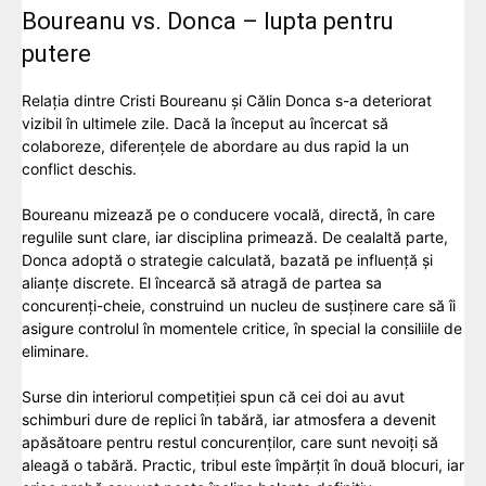
Boureanu vs. Donca – lupta pentru
putere
Relația dintre Cristi Boureanu și Călin Donca s-a deteriorat
vizibil în ultimele zile. Dacă la început au încercat să
colaboreze, diferențele de abordare au dus rapid la un
conflict deschis.
Boureanu mizează pe o conducere vocală, directă, în care
regulile sunt clare, iar disciplina primează. De cealaltă parte,
Donca adoptă o strategie calculată, bazată pe influență și
alianțe discrete. El încearcă să atragă de partea sa
concurenți-cheie, construind un nucleu de susținere care să îi
asigure controlul în momentele critice, în special la consiliile de
eliminare.
Surse din interiorul competiției spun că cei doi au avut
schimburi dure de replici în tabără, iar atmosfera a devenit
apăsătoare pentru restul concurenților, care sunt nevoiți să
aleagă o tabără. Practic, tribul este împărțit în două blocuri, iar