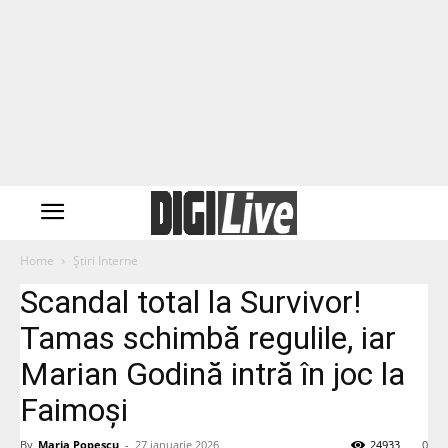
Home
Știri Interne
Scandal total la Survivor!
Tamas schimbă regulile, iar
Marian Godină intră în joc la
Faimoși
By
Maria Popescu
-
27 ianuarie 2026
24933
0