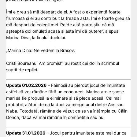
Îmi e greu să mă despart de ei. A fost o experiență foarte
frumoasă și ei au contribuit la treaba asta. Îmi e foarte greu să
mă despart de colegii mei. Pe de altă parte știu că mă
așteaptă doi omuleți acasă și asta îmi dă putere”, a spus
Marina Dina, la finalul duelului.
„Marina Dina: Ne vedem la Brașov.
Cristi Boureanu: Am promis!”, au rostit cei doi în schimbul
șoptit de replici.
Update 01.02.2026
– Faimoșii au pierdut jocul de imunitate
astfel că vor rămâne fără un concurent. Marina are e șanse
mari să fie propusă la eliminare și să plece acasă. Cel mai
probabil, alături de ea la duel va merge unul dintre Aris sau
Naba. Totodată, rămâne de văzut ce se va întâmpla cu Călin
Donca, dacă va mai rămâne în competiție sau nu.
Update 31.01.2026
– Jocul pentru imunitate este mai dur ca