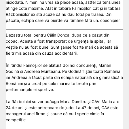
niciodată. Nimeni nu vrea să plece acasă, astfel că tensiunea
atinge cote maxime. Atât în tabăra Faimoșilor, cât și în tabăra
Războinicilor există acuze că nu dau totul pe traseu. Din
păcate, echipa care va pierde va rămâne fără un. coechipier.
Dezastru total pentru Călin Donca, după ce a căzut din
copac. Acesta a fost transportat de urgență la spital, iar
veștile nu au fost bune. Sunt șanse foarte mari ca acesta să
fie trimis acasă din cauza accidentării.
În rândul Faimoșilor se alătură doi noi concurenți, Marian
Godină și Andreea Munteanu. Pe Godină îl știe toată România,
iar Andreea a făcut parte din echipa națională de gimnastică a
României și a urcat pe cele mai înalte trepte prin
performanțele ei sportive.
La Războinici se vor adăuga Maria Dumitru și CAV! Maria are
24 de ani și este antrenoare de judo. La 47 de ani, CAV este
managerul unei firme și spune că nu-l sperie nimic în
competiție.