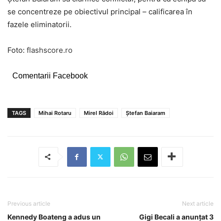
se concentreze pe obiectivul principal – calificarea în
fazele eliminatorii.
Foto:
flashscore.ro
Comentarii Facebook
TAGS
Mihai Rotaru
Mirel Rădoi
Ştefan Baiaram
Previous article
Next article
Kennedy Boateng a adus un
Gigi Becali a anunțat 3