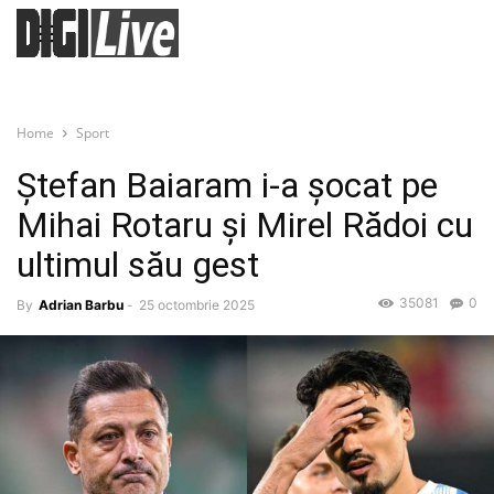
Home
Sport
Ștefan Baiaram i-a șocat pe
Mihai Rotaru și Mirel Rădoi cu
ultimul său gest
35081
0
By
Adrian Barbu
-
25 octombrie 2025