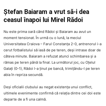
Ştefan Baiaram a vrut să-i dea
ceasul înapoi lui Mirel Rădoi
Nu este prima oară când Rădoi și Baiaram au avut un
moment tensionat. În urmă cu o lună, la meciul
Universitatea Craiova – Farul Constanța 2-0, antrenorul i-a
cerut fotbalistului să iasă de pe teren, deși intrase doar de
câteva minute. Baiaram a refuzat atunci schimbarea și a
rămas pe teren până la final. La următorul joc, cu Oțelul
Galați (0-1), Rădoi l-a ținut pe bancă, trimițându-l pe teren
abia în repriza secundă.
Deși oficialii clubului au negat existența unui conflict,
ultimele evenimente confirmă că relația dintre cei doi este
departe de a fi una calmă.