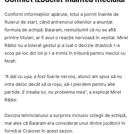
Conform informațiilor apărute, totul a pornit înainte de
fluierul de start, când antrenorul oltenilor a anunțat
formula de echipă. Baiaram, nemulțumit că nu se află
printre titulari, ar fi avut o reacție nervoasă în vestiar. Mirel
Rădoi nu a tolerat gestul și a luat o decizie drastică: l-a
scos pe loc din lot și l-a trimis în tribună pentru meciul cu
Noah.
”A dat cu ușa, a fost foarte nervos, atunci am spus să nu
intre deloc decât să ia roșu, să-l pierdem pentru alte
partide. E treaba lui, nu problema mea”
, a explicat Mirel
Rădoi.
Decizia tehnicianului a surprins inclusiv colegii de echipă,
mai ales că Baiaram era considerat unul dintre jucătorii în
formă ai Craiovei în acest sezon.