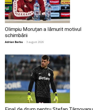
Olimpiu Moruțan a lămurit motivul
schimbării
Adrian Barbu
-
3 august 2026
Final de drum pentru Ștefan Târnovanu