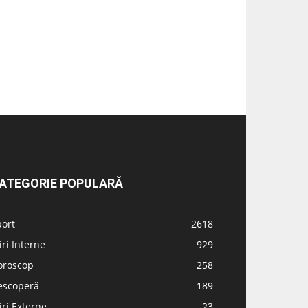
ATEGORIE POPULARĂ
port
2618
iri Interne
929
oroscop
258
escoperă
189
iri Externe
23