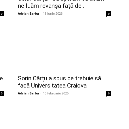
ne luăm revanșa față de...
Adrian Barbu
-
18 iunie 2026
0
0
ie
Sorin Cârțu a spus ce trebuie să
facă Universitatea Craiova
Adrian Barbu
-
16 februarie 2026
0
0