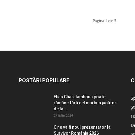
Pagina 1 din 5
POSTĂRI POPULARE
C
Elias Charalambous poate
S
rămâne fără cel mai bun jucător
Șt
de la...
27 iulie 2024
H
D
Cine va fi noul prezentator la
Survivor România 2026
Șt