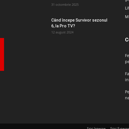
31 octombrie 2025
Li
M
Când începe Survivor sezonul
6, la Pro TV?
12 august 2024
C
F
pe
Fa
in
Pe
ne
Știri Interne
Știri Extern