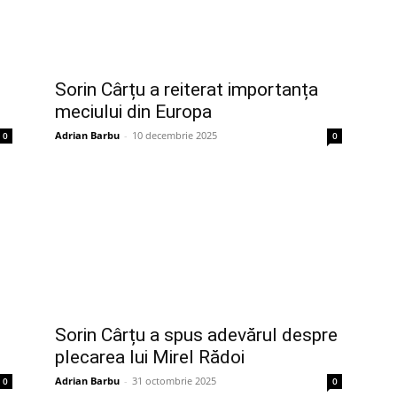
Sorin Cârțu a reiterat importanța
meciului din Europa
Adrian Barbu
-
10 decembrie 2025
0
0
Sorin Cârțu a spus adevărul despre
plecarea lui Mirel Rădoi
Adrian Barbu
-
31 octombrie 2025
0
0