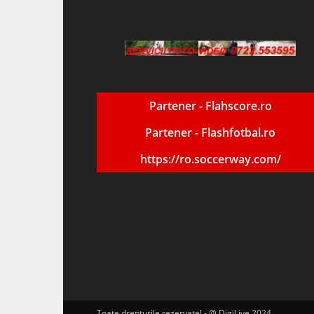
Partener - Flahscore.ro
Partener - Flashfotbal.ro
https://ro.soccerway.com/
Toate drepturile rezervate! - @ DigiLive 2024