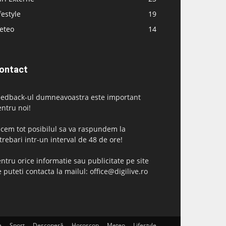
festyle
19
eteo
14
ontact
eedback-ul dumneavoastra este important
ntru noi!
cem tot posibilul sa va raspundem la
trebari intr-un interval de 48 de ore!
ntru orice informatie sau publicitate pe site
 puteti contacta la mailul: office@digilive.ro
e
Sport
Descoperă
Horoscop
Meteo
Lifestyle