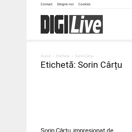
Contact
Despre noi
Cookies
DigiLive
Acasă
Etichete
Sorin Cârțu
Etichetă: Sorin Cârțu
Sorin Cârțu, impresionat de