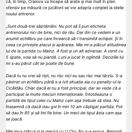
că, în timp, Craiova va începe să arate și mai mult în plan
ofensiv pe măsură ce jucătorii se vor adapta complet la ideile
noului antrenor.
„Sunt două-trei săptămâni. Nu pot să îi pun eticheta
antrenorului nici de bine, nici de rău. Dar din ce vedem e un
anumit echilibru pe care încearcă să-l transmită echipei. Și în
ceea ce privește atacul și apărarea. Mie mi-a plăcut atitudinea
lui de la partida cu Mainz. A fost și un alt adversar. A venit cu
5 spate, voia să nu piardă. Luni a jucat în oglindă. Deciziile lui
mi s-au părut cât se poate de bune.
Dacă tu nu vrei să riști, nu risc nici eu sau risc mai târziu. S-a
păstrat un echilibru până s-a ivit situația aia cu penalty-ul la
Cicâldău. Chiar dacă el nu a fost principal, dar se vede că a
participat la multe meciuri internaționale. Întotdeauna o
partidă de tipul celei cu Mainz cam așa trebuie să stea. Nu
înseamnă că dacă dau gol în min 10 am câștigat partida. Pot
să dau în 85 și să îmi fie bine. Un meci de tipul ăsta cam așa
se joacă.
Mie mi-a plăcut și la meciul cu U Cluj. Nu s-a expus. Bergodi