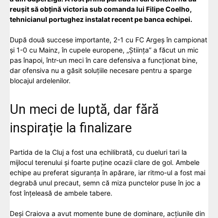
reușit să obțină victoria sub comanda lui Filipe Coelho,
tehnicianul portughez instalat recent pe banca echipei.
După două succese importante, 2-1 cu FC Argeș în campionat
și 1-0 cu Mainz, în cupele europene, „Știința” a făcut un mic
pas înapoi, într-un meci în care defensiva a funcționat bine,
dar ofensiva nu a găsit soluțiile necesare pentru a sparge
blocajul ardelenilor.
Un meci de luptă, dar fără
inspirație la finalizare
Partida de la Cluj a fost una echilibrată, cu dueluri tari la
mijlocul terenului și foarte puține ocazii clare de gol. Ambele
echipe au preferat siguranța în apărare, iar ritmo-ul a fost mai
degrabă unul precaut, semn că miza punctelor puse în joc a
fost înțeleasă de ambele tabere.
Deși Craiova a avut momente bune de dominare, acțiunile din