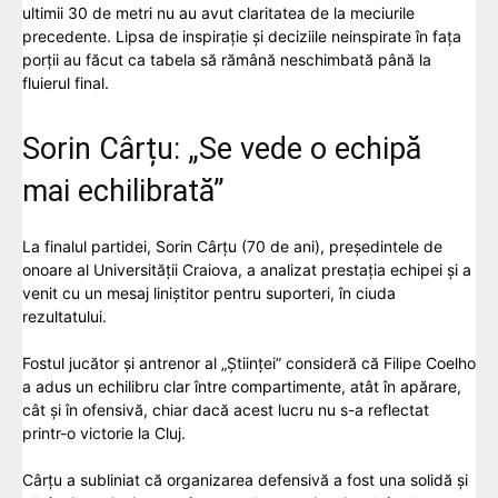
ultimii 30 de metri nu au avut claritatea de la meciurile
precedente. Lipsa de inspirație și deciziile neinspirate în fața
porții au făcut ca tabela să rămână neschimbată până la
fluierul final.
Sorin Cârțu: „Se vede o echipă
mai echilibrată”
La finalul partidei, Sorin Cârțu (70 de ani), președintele de
onoare al Universității Craiova, a analizat prestația echipei și a
venit cu un mesaj liniștitor pentru suporteri, în ciuda
rezultatului.
Fostul jucător și antrenor al „Științei” consideră că Filipe Coelho
a adus un echilibru clar între compartimente, atât în apărare,
cât și în ofensivă, chiar dacă acest lucru nu s-a reflectat
printr-o victorie la Cluj.
Cârțu a subliniat că organizarea defensivă a fost una solidă și