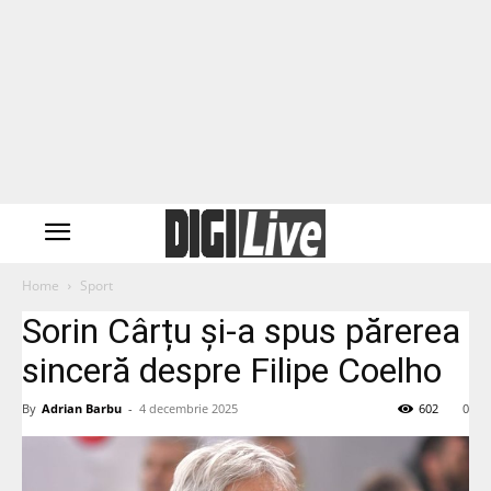
Home
Sport
Sorin Cârțu și-a spus părerea
sinceră despre Filipe Coelho
By
Adrian Barbu
-
4 decembrie 2025
602
0