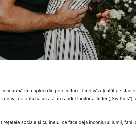
e mai urmărite cupluri din pop culture, fiind văzuți atât pe stadi
 un val de entuziasm atât în rândul fanilor artistei („Swifties”), c
rețelele sociale și cu inelul ce face deja înconjurul lumii, fani