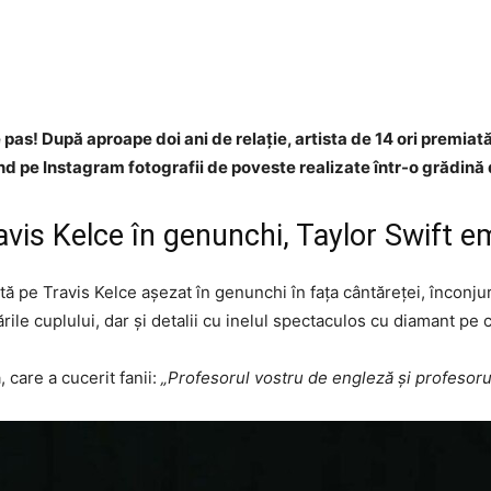
Facebook
Twitter
WhatsApp
 pas! După aproape doi ani de relație, artista de 14 ori premia
d pe Instagram fotografii de poveste realizate într-o grădină d
vis Kelce în genunchi, Taylor Swift e
rată pe Travis Kelce așezat în genunchi în fața cântăreței, înconj
ările cuplului, dar și detalii cu inelul spectaculos cu diamant pe
 care a cucerit fanii:
„Profesorul vostru de engleză și profesoru