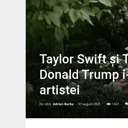
Taylor Swift și 
Donald Trump i
artistei
De către
Adrian Barbu
-
27 august 2025
1423