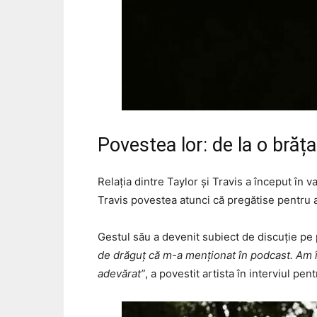
Povestea lor: de la o brăț
Relația dintre Taylor și Travis a început în 
Travis povestea atunci că pregătise pentru ar
Gestul său a devenit subiect de discuție pe 
de drăguț că m-a menționat în podcast. Am î
adevărat”
, a povestit artista în interviul pe