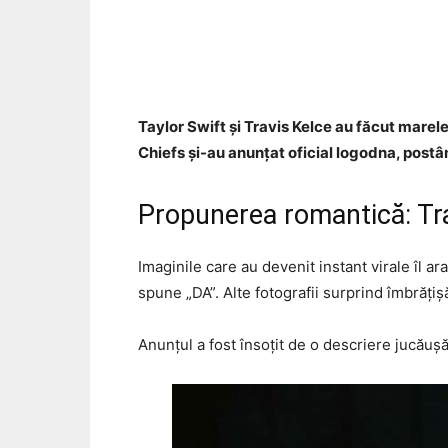
Acțiune
Taylor Swift și Travis Kelce au făcut marele
Chiefs și-au anunțat oficial logodna, postân
Propunerea romantică: Tra
Imaginile care au devenit instant virale îl a
spune „DA”. Alte fotografii surprind îmbrățiș
Anunțul a fost însoțit de o descriere jucăușă,