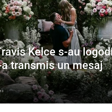
Travis Kelce s-au logodi
-a transmis un mesaj
0