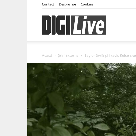
Contact
Despre noi
Cookies
DigiLive
Acasă
Știri Externe
Taylor Swift și Travis Kelce s-