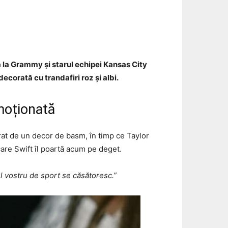
Email
tă la Grammy și starul echipei Kansas City
ecorată cu trandafiri roz și albi.
moționată
urat de un decor de basm, în timp ce Taylor
 care Swift îl poartă acum pe deget.
l vostru de sport se căsătoresc.”