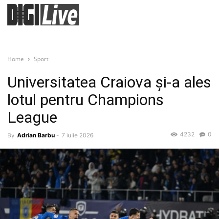
Home
Sport
Universitatea Craiova și-a ales
lotul pentru Champions
League
4232
0
By
Adrian Barbu
-
7 iulie 2026