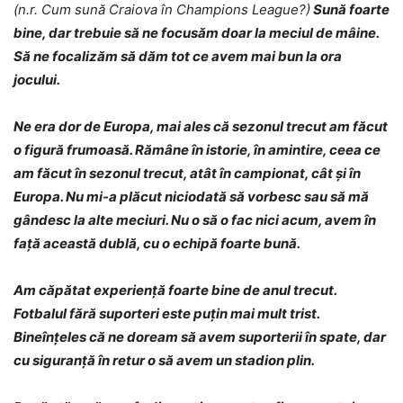
(n.r. Cum sună Craiova în Champions League?)
Sună foarte
bine, dar trebuie să ne focusăm doar la meciul de mâine.
Să ne focalizăm să dăm tot ce avem mai bun la ora
jocului.
Ne era dor de Europa, mai ales că sezonul trecut am făcut
o figură frumoasă. Rămâne în istorie, în amintire, ceea ce
am făcut în sezonul trecut, atât în campionat, cât și în
Europa. Nu mi-a plăcut niciodată să vorbesc sau să mă
gândesc la alte meciuri. Nu o să o fac nici acum, avem în
față această dublă, cu o echipă foarte bună.
Am căpătat experiență foarte bine de anul trecut.
Fotbalul fără suporteri este puțin mai mult trist.
Bineînțeles că ne doream să avem suporterii în spate, dar
cu siguranță în retur o să avem un stadion plin.