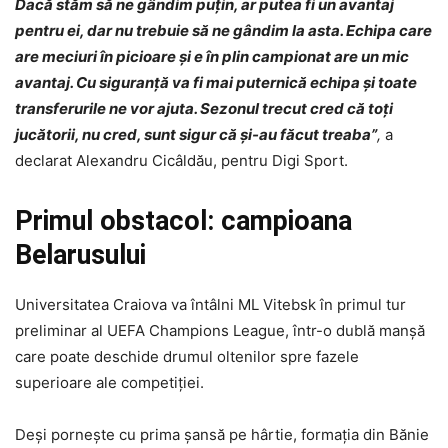
Dacă stăm să ne gândim puțin, ar putea fi un avantaj
pentru ei, dar nu trebuie să ne gândim la asta. Echipa care
are meciuri în picioare și e în plin campionat are un mic
avantaj. Cu siguranță va fi mai puternică echipa și toate
transferurile ne vor ajuta. Sezonul trecut cred că toți
jucătorii, nu cred, sunt sigur că și-au făcut treaba”
,
a
declarat Alexandru Cicâldău, pentru Digi Sport.
Primul obstacol: campioana
Belarusului
Universitatea Craiova va întâlni ML Vitebsk în primul tur
preliminar al UEFA Champions League, într-o dublă manșă
care poate deschide drumul oltenilor spre fazele
superioare ale competiției.
Deși pornește cu prima șansă pe hârtie, formația din Bănie