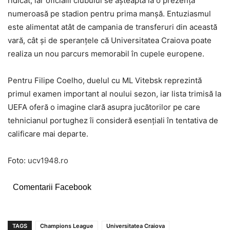
ridicat, iar oficialii clubului se așteaptă la o prezență
numeroasă pe stadion pentru prima manșă. Entuziasmul
este alimentat atât de campania de transferuri din această
vară, cât și de speranțele că Universitatea Craiova poate
realiza un nou parcurs memorabil în cupele europene.
Pentru Filipe Coelho, duelul cu ML Vitebsk reprezintă
primul examen important al noului sezon, iar lista trimisă la
UEFA oferă o imagine clară asupra jucătorilor pe care
tehnicianul portughez îi consideră esențiali în tentativa de
calificare mai departe.
Foto:
ucv1948.ro
Comentarii Facebook
TAGS
Champions League
Universitatea Craiova