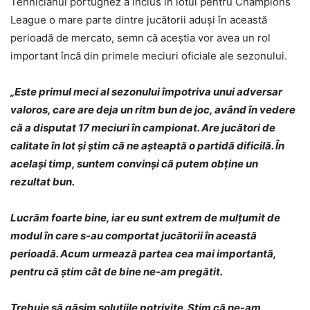
Tehnicianul portughez a inclus în lotul pentru Champions
League o mare parte dintre jucătorii aduși în această
perioadă de mercato, semn că aceștia vor avea un rol
important încă din primele meciuri oficiale ale sezonului.
„Este primul meci al sezonului împotriva unui adversar
valoros, care are deja un ritm bun de joc, având în vedere
că a disputat 17 meciuri în campionat. Are jucători de
calitate în lot și știm că ne așteaptă o partidă dificilă. În
același timp, suntem convinși că putem obține un
rezultat bun.
Lucrăm foarte bine, iar eu sunt extrem de mulțumit de
modul în care s-au comportat jucătorii în această
perioadă. Acum urmează partea cea mai importantă,
pentru că știm cât de bine ne-am pregătit.
Trebuie să găsim soluțiile potrivite. Știm că ne-am