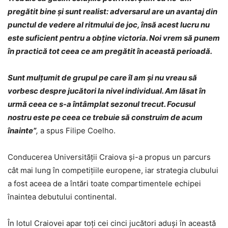
pregătit bine și sunt realist: adversarul are un avantaj din
punctul de vedere al ritmului de joc, însă acest lucru nu
este suficient pentru a obține victoria. Noi vrem să punem
în practică tot ceea ce am pregătit în această perioadă.
Sunt mulțumit de grupul pe care îl am și nu vreau să
vorbesc despre jucători la nivel individual. Am lăsat în
urmă ceea ce s-a întâmplat sezonul trecut. Focusul
nostru este pe ceea ce trebuie să construim de acum
înainte”
,
a spus Filipe Coelho.
Conducerea Universității Craiova și-a propus un parcurs
cât mai lung în competițiile europene, iar strategia clubului
a fost aceea de a întări toate compartimentele echipei
înaintea debutului continental.
În lotul Craiovei apar toți cei cinci jucători aduși în această