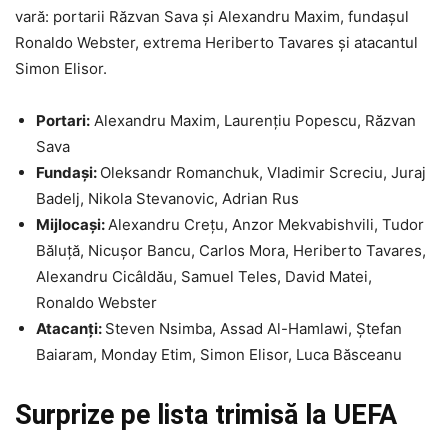
vară: portarii Răzvan Sava și Alexandru Maxim, fundașul
Ronaldo Webster, extrema Heriberto Tavares și atacantul
Simon Elisor.
Portari:
Alexandru Maxim, Laurențiu Popescu, Răzvan
Sava
Fundași:
Oleksandr Romanchuk, Vladimir Screciu, Juraj
Badelj, Nikola Stevanovic, Adrian Rus
Mijlocași:
Alexandru Crețu, Anzor Mekvabishvili, Tudor
Băluță, Nicușor Bancu, Carlos Mora, Heriberto Tavares,
Alexandru Cicâldău, Samuel Teles, David Matei,
Ronaldo Webster
Atacanți:
Steven Nsimba, Assad Al-Hamlawi, Ștefan
Baiaram, Monday Etim, Simon Elisor, Luca Băsceanu
Surprize pe lista trimisă la UEFA