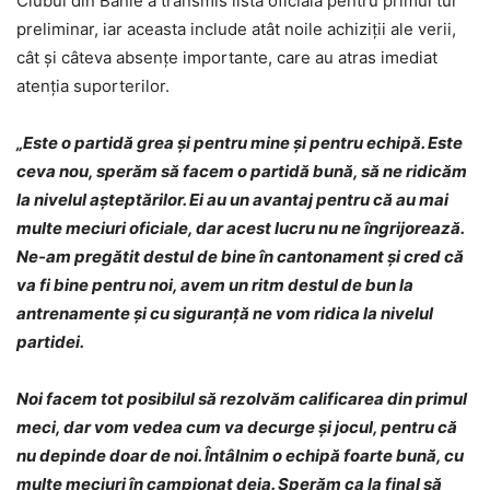
Clubul din Bănie a transmis lista oficială pentru primul tur
preliminar, iar aceasta include atât noile achiziții ale verii,
cât și câteva absențe importante, care au atras imediat
atenția suporterilor.
„Este o partidă grea şi pentru mine şi pentru echipă. Este
ceva nou, sperăm să facem o partidă bună, să ne ridicăm
la nivelul aşteptărilor. Ei au un avantaj pentru că au mai
multe meciuri oficiale, dar acest lucru nu ne îngrijorează.
Ne-am pregătit destul de bine în cantonament şi cred că
va fi bine pentru noi, avem un ritm destul de bun la
antrenamente şi cu siguranţă ne vom ridica la nivelul
partidei.
Noi facem tot posibilul să rezolvăm calificarea din primul
meci, dar vom vedea cum va decurge şi jocul, pentru că
nu depinde doar de noi. Întâlnim o echipă foarte bună, cu
multe meciuri în campionat deja. Sperăm ca la final să