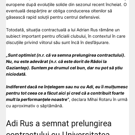
europene după evoluțiile solide din sezonul recent încheiat. O
eventuală despărțire ar obliga conducerea oltenilor să
găsească rapid soluții pentru centrul defensivei.
Totodată, situația contractuală a lui
Adrian Rus
rămâne un
subiect important pentru oficialii clubului, în contextul în care
discuțiile privind viitorul său sunt încă în desfășurare.
„Sunt optimist (n.r. că va semna prelungirea contractului).
Nu, nu este adevărat (n.r. că este dorit de Rădoi la
Gaziantep). Suntem pe drumul cel bun, dar nu pot să știu
niciodată.
Indiferent dacă ne înțelegem sau nu cu Adi, eu îi mulțumesc
pentru tot ceea ce a făcut aici și cred că a contribuit foarte
mult la performanțele noastre”
, declara Mihai Rotaru în urmă
cu aproximativ o săptămână.
Adi Rus a semnat prelungirea
contractului cu Universitatea