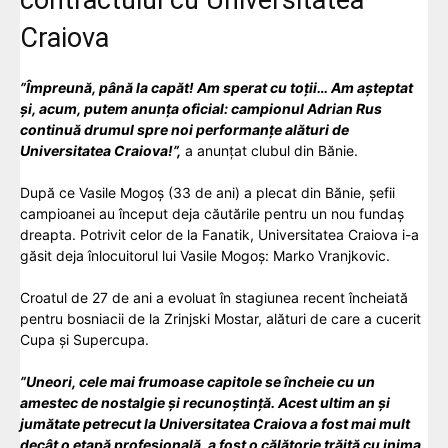
Craiova
”Împreună, până la capăt! Am sperat cu toții… Am așteptat
și, acum, putem anunța oficial: campionul Adrian Rus
continuă drumul spre noi performanțe alături de
Universitatea Craiova!”,
a anunțat clubul din Bănie.
După ce Vasile Mogoș (33 de ani) a plecat din Bănie, șefii
campioanei au început deja căutările pentru un nou fundaș
dreapta. Potrivit celor de la Fanatik, Universitatea Craiova i-a
găsit deja înlocuitorul lui Vasile Mogoș: Marko Vranjkovic.
Croatul de 27 de ani a evoluat în stagiunea recent încheiată
pentru bosniacii de la Zrinjski Mostar, alături de care a cucerit
Cupa și Supercupa.
”Uneori, cele mai frumoase capitole se încheie cu un
amestec de nostalgie și recunoștință. Acest ultim an și
jumătate petrecut la Universitatea Craiova a fost mai mult
decât o etapă profesională, a fost o călătorie trăită cu inima.