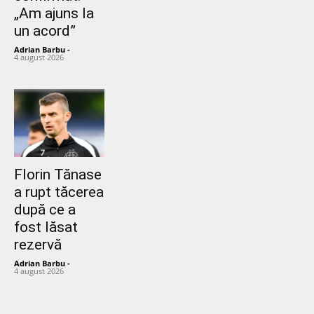
„Am ajuns la
un acord”
Adrian Barbu
-
4 august 2026
Florin Tănase
a rupt tăcerea
după ce a
fost lăsat
rezervă
Adrian Barbu
-
4 august 2026