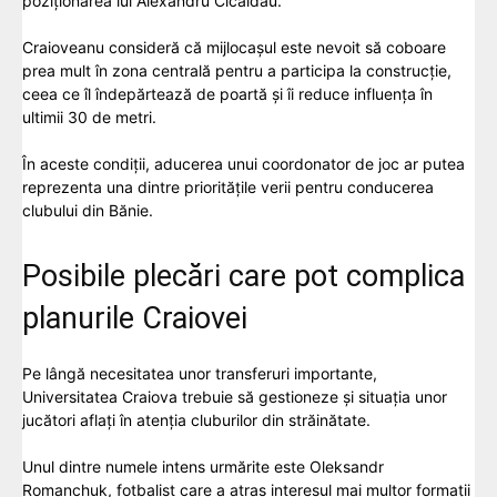
poziționarea lui
Alexandru Cicâldău
.
Craioveanu consideră că mijlocașul este nevoit să coboare
prea mult în zona centrală pentru a participa la construcție,
ceea ce îl îndepărtează de poartă și îi reduce influența în
ultimii 30 de metri.
În aceste condiții, aducerea unui coordonator de joc ar putea
reprezenta una dintre prioritățile verii pentru conducerea
clubului din Bănie.
Posibile plecări care pot complica
planurile Craiovei
Pe lângă necesitatea unor transferuri importante,
Universitatea Craiova trebuie să gestioneze și situația unor
jucători aflați în atenția cluburilor din străinătate.
Unul dintre numele intens urmărite este
Oleksandr
Romanchuk
, fotbalist care a atras interesul mai multor formații