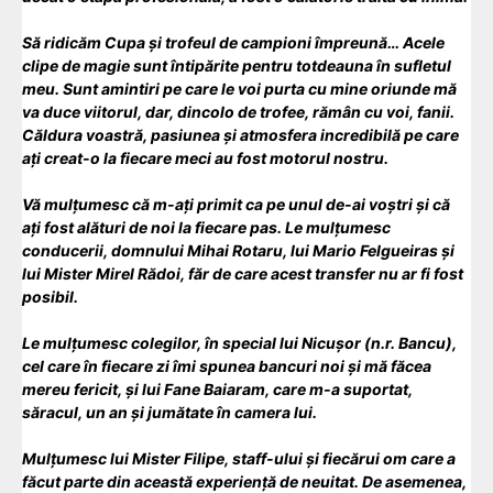
Să ridicăm Cupa și trofeul de campioni împreună… Acele
clipe de magie sunt întipărite pentru totdeauna în sufletul
meu. Sunt amintiri pe care le voi purta cu mine oriunde mă
va duce viitorul, dar, dincolo de trofee, rămân cu voi, fanii.
Căldura voastră, pasiunea și atmosfera incredibilă pe care
ați creat-o la fiecare meci au fost motorul nostru.
Vă mulțumesc că m-ați primit ca pe unul de-ai voștri și că
ați fost alături de noi la fiecare pas. Le mulțumesc
conducerii, domnului Mihai Rotaru, lui Mario Felgueiras și
lui Mister Mirel Rădoi, făr de care acest transfer nu ar fi fost
posibil.
Le mulțumesc colegilor, în special lui Nicușor (n.r. Bancu),
cel care în fiecare zi îmi spunea bancuri noi și mă făcea
mereu fericit, și lui Fane Baiaram, care m-a suportat,
săracul, un an și jumătate în camera lui.
Mulțumesc lui Mister Filipe, staff-ului și fiecărui om care a
făcut parte din această experiență de neuitat. De asemenea,