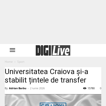
Home
Sport
Universitatea Craiova și-a
stabilit țintele de transfer
By
Adrian Barbu
-
2 iunie 2026
15780
0