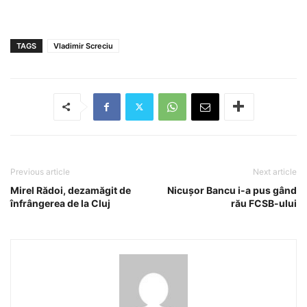
TAGS
Vladimir Screciu
Previous article
Next article
Mirel Rădoi, dezamăgit de
Nicușor Bancu i-a pus gând
înfrângerea de la Cluj
rău FCSB-ului