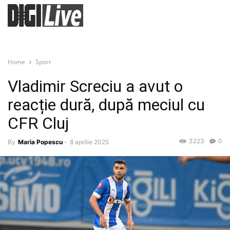
Home
Sport
Vladimir Screciu a avut o
reacție dură, după meciul cu
CFR Cluj
3223
0
By
Maria Popescu
-
8 aprilie 2025