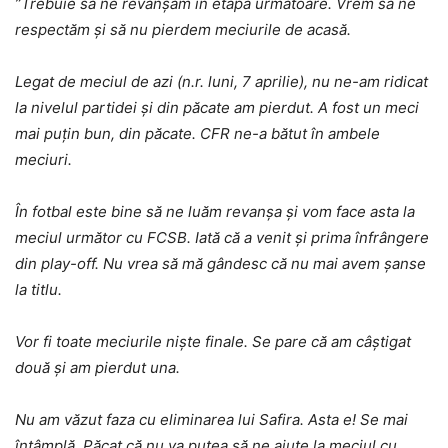
”Trebuie să ne revanșăm în etapa următoare. Vrem să ne
respectăm și să nu pierdem meciurile de acasă.
Legat de meciul de azi (n.r. luni, 7 aprilie), nu ne-am ridicat
la nivelul partidei și din păcate am pierdut. A fost un meci
mai puțin bun, din păcate. CFR ne-a bătut în ambele
meciuri.
În fotbal este bine să ne luăm revanșa și vom face asta la
meciul următor cu FCSB. Iată că a venit și prima înfrângere
din play-off. Nu vrea să mă gândesc că nu mai avem șanse
la titlu.
Vor fi toate meciurile niște finale. Se pare că am câștigat
două și am pierdut una.
Nu am văzut faza cu eliminarea lui Safira. Asta e! Se mai
întâmplă. Păcat că nu va putea să ne ajute la meciul cu