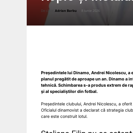
De către
Adrian Barbu
-
8 iunie 2026
Facebook
Acțiune
Președintele lui Dinamo, Andrei Nicolescu, a e
planul pregătit de aproape un an. Dinamo a in
tehnică. Schimbarea s-a produs extrem de rapi
și al specialiștilor din fotbal.
Președintele clubului,
Andrei Nicolescu
, a oferi
Oficialul dinamovist a declarat că strategia clu
care este construit lotul.