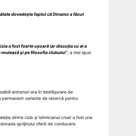
mătate dovedește faptul că Dinamo a făcut
ia a fost foarte ușoară iar discuția cu el a
e mulează și pe filosofia clubului”
, a mai spus
sibili antrenori era în desfășurare de
ibă permanent variante de rezervă pentru
lația dintre club și tehnicianul croat a fost una
 dovada sprijinului oferit de conducere.