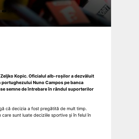
0
36435
eljko Kopic. Oficialul alb-roșilor a dezvăluit
a portughezului Nuno Campos pe banca
ase semne de întrebare în rândul suporterilor
eagă că decizia a fost pregătită de mult timp.
re sunt luate deciziile sportive și în felul în