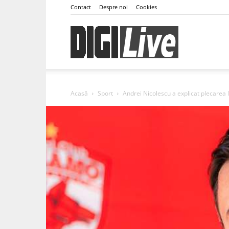
Contact
Despre noi
Cookies
DigiLive
Acasă
Sport
Andrei Nicolescu a explicat plecarea 