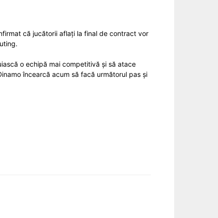
rmat că jucătorii aflați la final de contract vor
uting.
iască o echipă mai competitivă și să atace
 Dinamo încearcă acum să facă următorul pas și