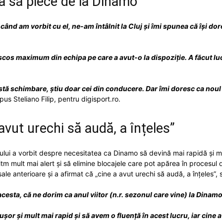
ta să plece de la Dinamo
când am vorbit cu el, ne-am întâlnit la Cluj și îmi spunea că își do
 scos maximum din echipa pe care a avut-o la dispoziție. A făcut l
eastă schimbare, știu doar cei din conducere. Dar îmi doresc ca no
pus Steliano Filip, pentru digisport.ro.
avut urechi să audă, a înțeles”
ului a vorbit despre necesitatea ca Dinamo să devină mai rapidă și mai e
un ritm mult mai alert și să elimine blocajele care pot apărea în proce
e sale anterioare și a afirmat că „cine a avut urechi să audă, a înțeles”,
esta, că ne dorim ca anul viitor (n.r. sezonul care vine) la Dinamo
ușor și mult mai rapid și să avem o fluență în acest lucru, iar cine