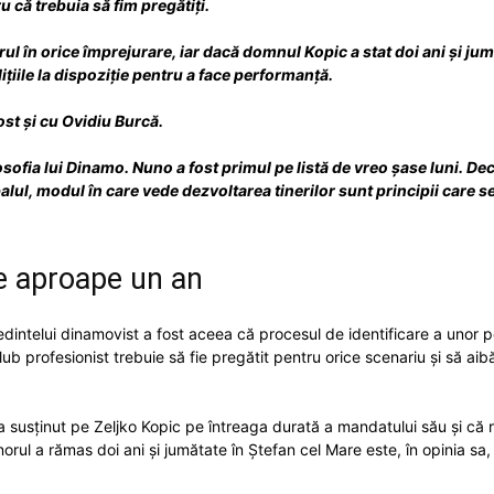
u că trebuia să fim pregătiți.
l în orice împrejurare, iar dacă domnul Kopic a stat doi ani și ju
ițiile la dispoziție pentru a face performanță.
fost și cu Ovidiu Burcă.
ofia lui Dinamo. Nuno a fost primul pe listă de vreo șase luni. Deciz
balul, modul în care vede dezvoltarea tinerilor sunt principii care s
e aproape un an
intelui dinamovist a fost aceea că procesul de identificare a unor po
lub profesionist trebuie să fie pregătit pentru orice scenariu și să a
l-a susținut pe Zeljko Kopic pe întreaga durată a mandatului său și că re
rul a rămas doi ani și jumătate în Ștefan cel Mare este, în opinia sa,