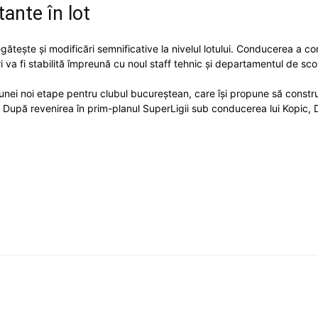
ante în lot
tește și modificări semnificative la nivelul lotului. Conducerea a confi
i va fi stabilită împreună cu noul staff tehnic și departamentul de sco
ei noi etape pentru clubul bucureștean, care își propune să constru
 După revenirea în prim-planul SuperLigii sub conducerea lui Kopic,
.