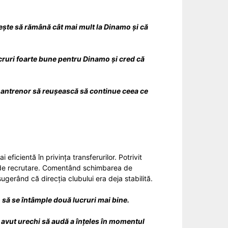
rește să rămână cât mai mult la Dinamo și că
ucruri foarte bune pentru Dinamo și cred că
ul antrenor să reușească să continue ceea ce
ficientă în privința transferurilor. Potrivit
sul de recrutare. Comentând schimbarea de
 sugerând că direcția clubului era deja stabilită.
 să se întâmple două lucruri mai bine.
 a avut urechi să audă a înțeles în momentul