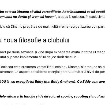
băm este ca Dinamo să aibă versatilitate. Asta înseamnă ca să poată
am asta ne dorim și vrem să facem”
, a spus Nicolescu, în exclusivit
ndiciu că Dinamo pregătea de mai multă vreme reorganizarea compartim
noua filosofie a clubului
tract pe două sezoane și vine după experiența avută în fotbalul mag
utat și poate implementa stilul de joc dorit de club.
icolescu este creșterea versatilității echipei. Dinamo își propune să
 adversar, un aspect considerat esențial pentru următorul nivel de pe
 100 %, cu excepția lui Eddy (n.r. Eddy Gnahore). Cu Eddy vom avea
zilele viitoare, în funcție și de directorul sportiv, scouting și noul an