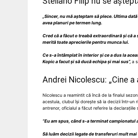
Steliano Filip nu se aștep
„Sincer, nu mă așteptam să plece. Ultima dată 
avea planuri pe termen lung.
Cred că a făcut o treabă extraordinară și că a
merită toate aprecierile pentru munca lui.
Ce s-a întâmplat în interior și ce a dus la ac
Kopic a facut și să ducă echipa și mai sus”,
a s
Andrei Nicolescu: „Cine a 
Nicolescu a reamintit că încă de la finalul sezon
acestuia, clubul își dorește să ia decizii într-
antrenor, oficialul a făcut referire la declarațiil
”Eu am spus, când s-a terminat campionatul ac
Să luăm decizii legate de transferuri mult mai 