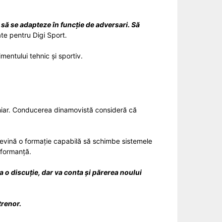
 să se adapteze în funcție de adversari. Să
ate pentru Digi Sport.
entului tehnic și sportiv.
hiar. Conducerea dinamovistă consideră că
 devină o formație capabilă să schimbe sistemele
rformanță.
 o discuție, dar va conta și părerea noului
trenor.