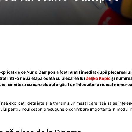
Twitter
WhatsApp
Email
xplicat de ce Nuno Campos a fost numit imediat după plecarea lui Z
trat într-o nouă etapă odată cu plecarea lui
Zeljko Kopic
și numire
d, iar viteza cu care clubul a găsit un înlocuitor a ridicat numero
t însă explicații detaliate și a transmis un mesaj care lasă să se înțel
bului pentru noul sezon presupune o schimbare importantă în modul în ca