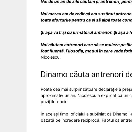
Noi de un an de zile căutam și antrenori, pentr
Noi mereu am dovedit că am susținut antrenoru
toate eforturile pentru ca el să aibă toate cond
Și așa va fi și cu următorul antrenor. Și așa a 
Noi căutam antrenori care să se muleze pe filos
fost fluentă. Filosofia, modul în care vede fot
Nicolescu.
Dinamo căuta antrenori d
Poate cea mai surprinzătoare declarație a președ
aproximativ un an. Nicolescu a explicat că un c
pozițiile-cheie.
În același timp, oficialul a subliniat că Dinamo 
bazată pe încredere reciprocă. Faptul că antreno