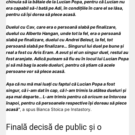
chinuia să ia bătaie de la Lucian Popa, pentru că Lucian nu
era capabil să-l bată pe Adi, în condițiile în care el se lăsa,
pentru că își dorea să plece acasă.
Duelul cu Cav, care era o persoană slabă pe finalizare,
duelul cu Alberto Hangan, unde tot la fel, era o persoană
slabă pe finalizare, duelul cu Andrei Beleuț, la fel, tot
persoană slabă pe finalizare… Singurul lui duel pe bune și
real a fost cu Aris Eram. A avut și el un singur duel, restul au
fost aranjate. Adică puteam să fiu eu în locul lui Lucian Popa
și să mă bag la acele dueluri, pentru că știam că acele
persoane vor să plece acasă.
Așa că nu mă mai luați cu faptul că Lucian Popa a fost
singur, că i-am dat în cap, că l-am trimis la atâtea dueluri și
așa mai departe… L-am trimis pentru că oricum se întorcea
înapoi, pentru că persoanele respective își doreau să plece
acasă”
, a spus Bianca Stoica pe Instastory.
Finală decisă de public și o