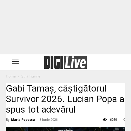
Home
Știri Interne
Gabi Tamaș, câștigătorul
Survivor 2026. Lucian Popa a
spus tot adevărul
By
Maria Popescu
-
8 iunie 2026
16269
0