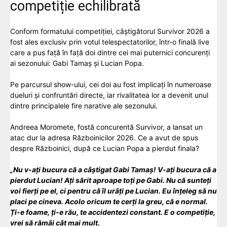
competiție echilibrată
Conform formatului competiției, câștigătorul Survivor 2026 a
fost ales exclusiv prin votul telespectatorilor, într-o finală live
care a pus față în față doi dintre cei mai puternici concurenți
ai sezonului: Gabi Tamaș și Lucian Popa.
Pe parcursul show-ului, cei doi au fost implicați în numeroase
dueluri și confruntări directe, iar rivalitatea lor a devenit unul
dintre principalele fire narative ale sezonului.
Andreea Moromete, fostă concurentă Survivor, a lansat un
atac dur la adresa Războinicilor 2026. Ce a avut de spus
despre Războinici, după ce Lucian Popa a pierdut finala?
„Nu v-ați bucura că a câștigat Gabi Tamaș! V-ați bucura că a
pierdut Lucian! Ați sărit aproape toți pe Gabi. Nu că sunteți
voi fierți pe el, ci pentru că îl urâți pe Lucian. Eu înțeleg să nu
placi pe cineva. Acolo oricum te cerți la greu, că e normal.
Ți-e foame, ți-e rău, te accidentezi constant. E o competiție,
vrei să rămâi cât mai mult.