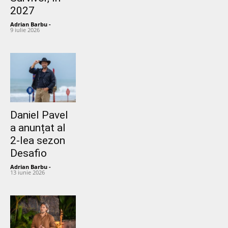
2027
Adrian Barbu
-
9 iulie 2026
Daniel Pavel
a anunțat al
2-lea sezon
Desafio
Adrian Barbu
-
13 iunie 2026