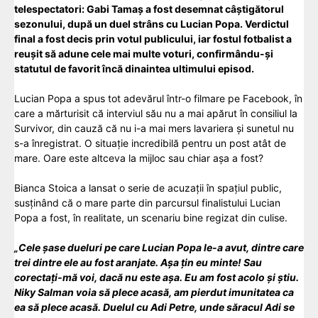
telespectatori: Gabi Tamaș a fost desemnat câștigătorul
sezonului, după un duel strâns cu Lucian Popa. Verdictul
final a fost decis prin votul publicului, iar fostul fotbalist a
reușit să adune cele mai multe voturi, confirmându-și
statutul de favorit încă dinaintea ultimului episod.
Lucian Popa a spus tot adevărul într-o filmare pe Facebook, în
care a mărturisit că interviul său nu a mai apărut în consiliul la
Survivor, din cauză că nu i-a mai mers lavariera și sunetul nu
s-a înregistrat. O situație incredibilă pentru un post atât de
mare. Oare este altceva la mijloc sau chiar așa a fost?
Bianca Stoica a lansat o serie de acuzații în spațiul public,
susținând că o mare parte din parcursul finalistului Lucian
Popa a fost, în realitate, un scenariu bine regizat din culise.
„Cele șase dueluri pe care Lucian Popa le-a avut, dintre care
trei dintre ele au fost aranjate. Așa țin eu minte! Sau
corectați-mă voi, dacă nu este așa. Eu am fost acolo și știu.
Niky Salman voia să plece acasă, am pierdut imunitatea ca
ea să plece acasă. Duelul cu Adi Petre, unde săracul Adi se