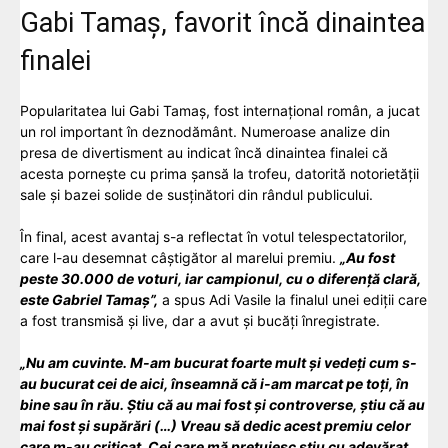
Gabi Tamaș, favorit încă dinaintea
finalei
Popularitatea lui Gabi Tamaș, fost internațional român, a jucat
un rol important în deznodământ. Numeroase analize din
presa de divertisment au indicat încă dinaintea finalei că
acesta pornește cu prima șansă la trofeu, datorită notorietății
sale și bazei solide de susținători din rândul publicului.
În final, acest avantaj s-a reflectat în votul telespectatorilor,
care l-au desemnat câștigător al marelui premiu.
„Au fost
peste 30.000 de voturi, iar campionul, cu o diferență clară,
este Gabriel Tamaș”,
a spus Adi Vasile la finalul unei ediții care
a fost transmisă și live, dar a avut și bucăți înregistrate.
„Nu am cuvinte. M-am bucurat foarte mult și vedeți cum s-
au bucurat cei de aici, înseamnă că i-am marcat pe toți, în
bine sau în rău. Știu că au mai fost și controverse, știu că au
mai fost și supărări (…) Vreau să dedic acest premiu celor
care m-au criticat. Cei care mă prețuiesc știu cu adevărat