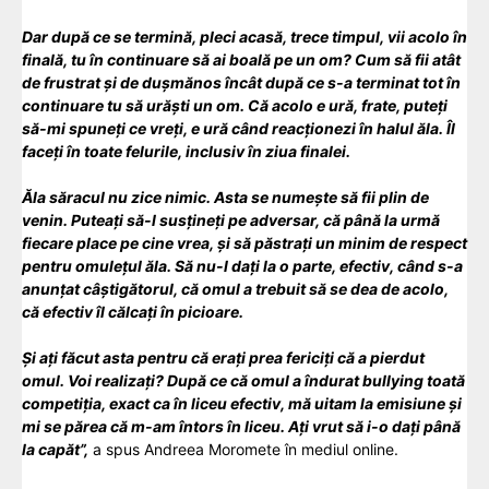
Dar după ce se termină, pleci acasă, trece timpul, vii acolo în
finală, tu în continuare să ai boală pe un om? Cum să fii atât
de frustrat și de dușmănos încât după ce s-a terminat tot în
continuare tu să urăști un om. Că acolo e ură, frate, puteți
să-mi spuneți ce vreți, e ură când reacționezi în halul ăla. Îl
faceți în toate felurile, inclusiv în ziua finalei.
Ăla săracul nu zice nimic. Asta se numește să fii plin de
venin. Puteați să-l susțineți pe adversar, că până la urmă
fiecare place pe cine vrea, și să păstrați un minim de respect
pentru omulețul ăla. Să nu-l dați la o parte, efectiv, când s-a
anunțat câștigătorul, că omul a trebuit să se dea de acolo,
că efectiv îl călcați în picioare.
Și ați făcut asta pentru că erați prea fericiți că a pierdut
omul. Voi realizați? După ce că omul a îndurat bullying toată
competiția, exact ca în liceu efectiv, mă uitam la emisiune și
mi se părea că m-am întors în liceu. Ați vrut să i-o dați până
la capăt”,
a spus Andreea Moromete în mediul online.