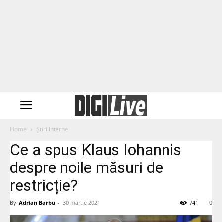
Home
Știri Interne
Ce a spus Klaus Iohannis
despre noile măsuri de
restricție?
By
Adrian Barbu
-
30 martie 2021
741
0