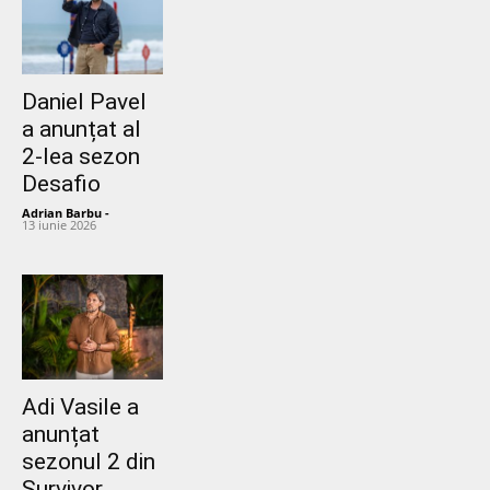
Daniel Pavel
a anunțat al
2-lea sezon
Desafio
Adrian Barbu
-
13 iunie 2026
Adi Vasile a
anunțat
sezonul 2 din
Survivor