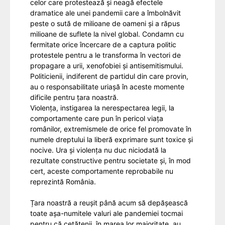
celor care protestează și neagă efectele
dramatice ale unei pandemii care a îmbolnăvit
peste o sută de milioane de oameni și a răpus
milioane de suflete la nivel global.
Condamn cu
fermitate orice încercare de a captura politic
protestele pentru a le transforma în vectori de
propagare a urii, xenofobiei și antisemitismului.
Politicienii, indiferent de partidul din care provin,
au o responsabilitate uriașă în aceste momente
dificile pentru țara noastră.
Violența, instigarea la nerespectarea legii, la
comportamente care pun în pericol viața
românilor, extremismele de orice fel promovate în
numele dreptului la liberă exprimare sunt toxice și
nocive. Ura și violența nu duc niciodată la
rezultate constructive pentru societate și, în mod
cert, aceste comportamente reprobabile nu
reprezintă România.
Țara noastră a reușit până acum să depășească
toate așa-numitele valuri ale pandemiei tocmai
pentru că cetățenii, în marea lor majoritate, au