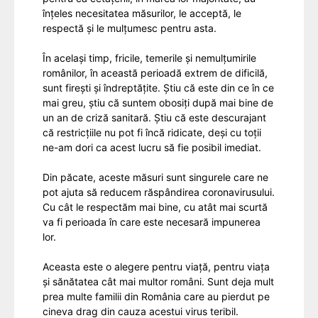
înțeles necesitatea măsurilor, le acceptă, le
respectă și le mulțumesc pentru asta.
În același timp, fricile, temerile și nemulțumirile
românilor, în această perioadă extrem de dificilă,
sunt firești și îndreptățite. Știu că este din ce în ce
mai greu, știu că suntem obosiți după mai bine de
un an de criză sanitară. Știu că este descurajant
că restricțiile nu pot fi încă ridicate, deși cu toții
ne-am dori ca acest lucru să fie posibil imediat.
Din păcate, aceste măsuri sunt singurele care ne
pot ajuta să reducem răspândirea coronavirusului.
Cu cât le respectăm mai bine, cu atât mai scurtă
va fi perioada în care este necesară impunerea
lor.
Aceasta este o alegere pentru viață, pentru viața
și sănătatea cât mai multor români. Sunt deja mult
prea multe familii din România care au pierdut pe
cineva drag din cauza acestui virus teribil.