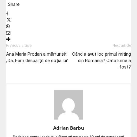
Share
Previous article
Next article
Ana Maria Prodan a mărturisit:
Când a avut loc primul miting
„Da, l-am despărțit de soția lui”
din România? Câtă lume a
fost?
Adrian Barbu
Pasiunea pentru scris m-a făcut să am peste 10 ani de experiență