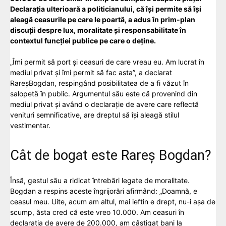
Declarația ulterioară a politicianului, că își permite să își
aleagă ceasurile pe care le poartă, a adus în prim-plan
discuții despre lux, moralitate și responsabilitate în
contextul funcției publice pe care o deține.
„Îmi permit să port și ceasuri de care vreau eu. Am lucrat în
mediul privat și îmi permit să fac asta”, a declarat
RareșBogdan, respingând posibilitatea de a fi văzut în
salopetă în public. Argumentul său este că provenind din
mediul privat și având o declarație de avere care reflectă
venituri semnificative, are dreptul să își aleagă stilul
vestimentar.
Cât de bogat este Rareș Bogdan?
Însă, gestul său a ridicat întrebări legate de moralitate.
Bogdan a respins aceste îngrijorări afirmând: „Doamnă, e
ceasul meu. Uite, acum am altul, mai ieftin e drept, nu-i aşa de
scump, ăsta cred că este vreo 10.000. Am ceasuri în
declaraţia de avere de 200.000, am câştigat bani la