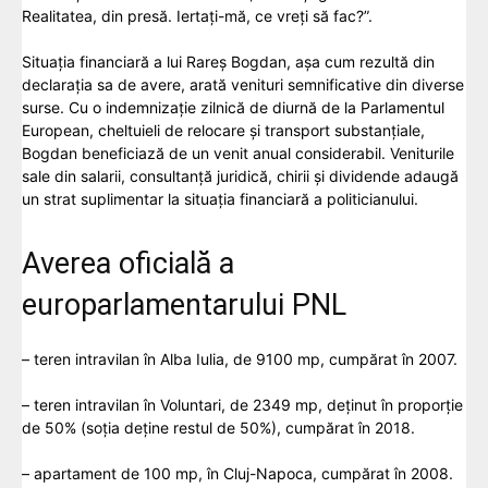
Realitatea, din presă. Iertaţi-mă, ce vreţi să fac?”.
Situația financiară a lui Rareș Bogdan, așa cum rezultă din
declarația sa de avere, arată venituri semnificative din diverse
surse. Cu o indemnizație zilnică de diurnă de la Parlamentul
European, cheltuieli de relocare și transport substanțiale,
Bogdan beneficiază de un venit anual considerabil. Veniturile
sale din salarii, consultanță juridică, chirii și dividende adaugă
un strat suplimentar la situația financiară a politicianului.
Averea oficială a
europarlamentarului PNL
– teren intravilan în Alba Iulia, de 9100 mp, cumpărat în 2007.
– teren intravilan în Voluntari, de 2349 mp, deținut în proporție
de 50% (soția deține restul de 50%), cumpărat în 2018.
– apartament de 100 mp, în Cluj-Napoca, cumpărat în 2008.