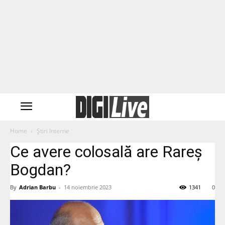
Home
Știri Interne
Ce avere colosală are Rareș
Bogdan?
By
Adrian Barbu
-
14 noiembrie 2023
1341
0