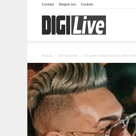
Contact
Despre noi
Cookies
DigiLive
Acasă
Știri Interne
Ce avere fabuloasă au Alex Vel