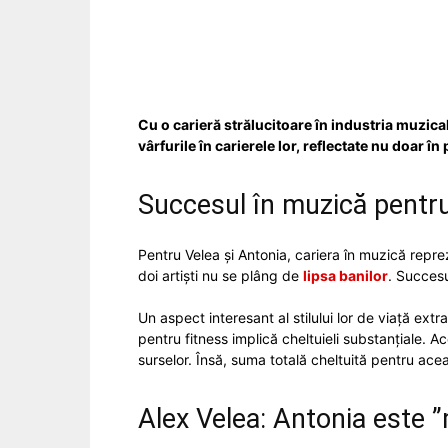
Facebook
Acțiune
Cu o carieră strălucitoare în industria muzical
vârfurile în carierele lor, reflectate nu doar în
Succesul în muzică pentru
Pentru Velea și Antonia, cariera în muzică repre
doi artiști nu se plâng de
lipsa banilor
. Succesu
Un aspect interesant al stilului lor de viață e
pentru fitness implică cheltuieli substanțiale. 
surselor. Însă, suma totală cheltuită pentru acea
Alex Velea: Antonia este 