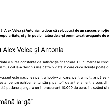
Twitter
WhatsApp
Email
ă, Alex Velea și Antonia nu doar că se bucură de un succes emoțional
 popularitate, ci și în posibilitatea de a-și permite extravagante de or
 Alex Velea și Antonia
zintă o sursă constantă de satisfacție financiară. Cu numeroase concer
l muzical le-a deschis ușa către o viață în care orice dorință poate de
xtravagant este pasiunea pentru hobby-uri care, pentru mulți, ar păre
Acesta, pentru echipamentul său și pantofii de antrenament, a scos di
stă pasiune ajunge la un impresionant 10.000 de euro, incluzând și inv
”mână largă”