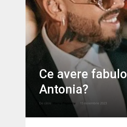
Ce avere fabulo
Antonia?
De către
Maria Popescu
-
15 noiembrie 2023