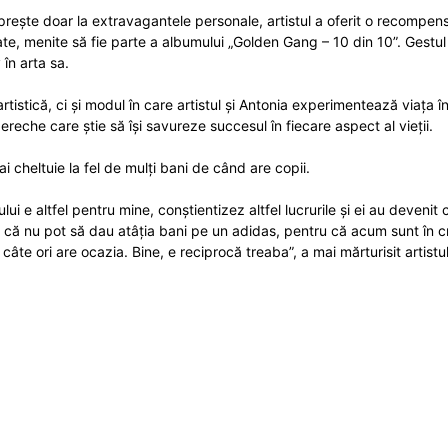
rește doar la extravagantele personale, artistul a oferit o recompe
ate, menite să fie parte a albumului „Golden Gang – 10 din 10”. Gestu
 în arta sa.
tistică, ci și modul în care artistul și Antonia experimentează viața î
 pereche care știe să își savureze succesul în fiecare aspect al vieții.
 cheltuie la fel de mulți bani de când are copii.
e altfel pentru mine, conștientizez altfel lucrurile și ei au devenit ce
 că nu pot să dau atâția bani pe un adidas, pentru că acum sunt în 
âte ori are ocazia. Bine, e reciprocă treaba”, a mai mărturisit artistul