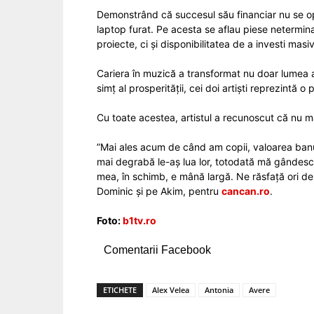
Demonstrând că succesul său financiar nu se op
laptop furat. Pe acesta se aflau piese netermin
proiecte, ci și disponibilitatea de a investi masiv
Cariera în muzică a transformat nu doar lumea ar
simț al prosperității, cei doi artiști reprezintă o
Cu toate acestea, artistul a recunoscut că nu mai
”Mai ales acum de când am copii, valoarea banului 
mai degrabă le-aș lua lor, totodată mă gândesc
mea, în schimb, e mână largă. Ne răsfață ori de c
Dominic și pe Akim, pentru
cancan.ro
.
Foto:
b1tv.ro
Comentarii Facebook
ETICHETE
Alex Velea
Antonia
Avere