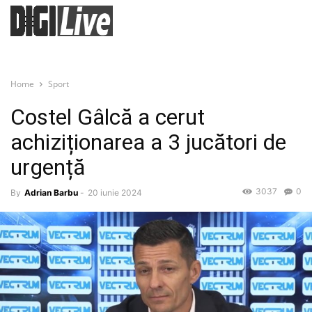
Home
Sport
Costel Gâlcă a cerut
achiziționarea a 3 jucători de
urgență
3037
0
By
Adrian Barbu
-
20 iunie 2024