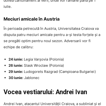
doilea cantonament al verii, unde vor rămâne până pe 1
iulie.
Meciuri amicale în Austria
În perioada petrecută în Austria, Universitatea Craiova va
disputa patru meciuri amicale pentru a-și testa forțele și a
se pregăti optim pentru noul sezon. Adversarii vor fi
echipe de calibru:
24 iunie:
Legia Varșovia (Polonia)
26 iunie:
Slask Wroclaw (Polonia)
29 iunie:
Ludogorets Razgrad (Campioana Bulgariei)
30 iunie:
Jablonec
Vocea vestiarului: Andrei Ivan
Andrei Ivan, atacantul Universității Craiova, a subliniat și el