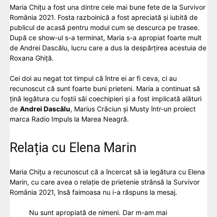
Maria Chițu a fost una dintre cele mai bune fete de la Survivor
România 2021. Fosta razboinică a fost apreciată și iubită de
publicul de acasă pentru modul cum se descurca pe trasee.
După ce show-ul s-a terminat, Maria s-a apropiat foarte mult
de Andrei Dascălu, lucru care a dus la despărțirea acestuia de
Roxana Ghiță.
Cei doi au negat tot timpul că între ei ar fi ceva, ci au
recunoscut că sunt foarte buni prieteni. Maria a continuat să
țină legătura cu foștii săi coechipieri și a fost implicată alături
de
Andrei Dascălu
, Marius Crăciun și Musty într-un proiect
marca Radio Impuls la Marea Neagră.
Relația cu Elena Marin
Maria Chițu a recunoscut că a încercat să ia legătura cu Elena
Marin, cu care avea o relație de prietenie strânsă la Survivor
România 2021, însă faimoasa nu i-a răspuns la mesaj.
Nu sunt apropiată de nimeni. Dar m-am mai