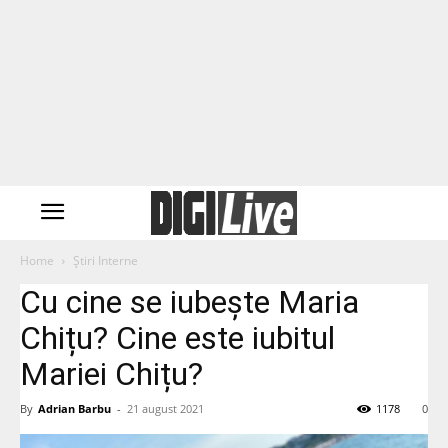
Home
Știri Interne
Cu cine se iubește Maria
Chițu? Cine este iubitul
Mariei Chițu?
By
Adrian Barbu
-
21 august 2021
1178
0