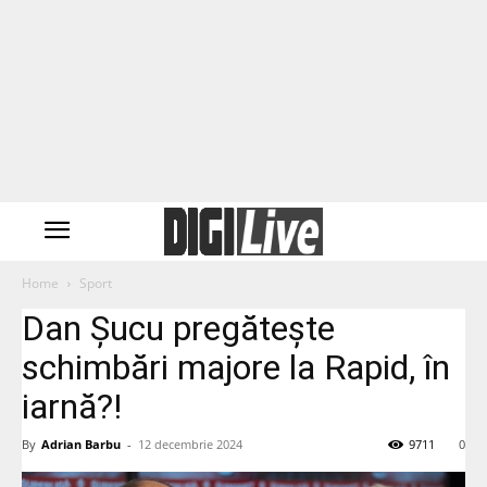
Home
Sport
Dan Șucu pregătește
schimbări majore la Rapid, în
iarnă?!
By
Adrian Barbu
-
12 decembrie 2024
9711
0