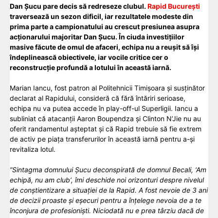
Dan Șucu pare decis să redreseze clubul.
Rapid București
traversează un sezon dificil, iar rezultatele modeste din
prima parte a campionatului au crescut presiunea asupra
acționarului majoritar Dan Șucu. În ciuda investițiilor
masive făcute de omul de afaceri, echipa nu a reușit să își
îndeplinească obiectivele, iar vocile critice cer o
reconstrucție profundă a lotului în această iarnă.
Marian Iancu, fost patron al Politehnicii Timișoara și susținător
declarat al Rapidului, consideră că fără întăriri serioase,
echipa nu va putea accede în play-off-ul Superligii. Iancu a
subliniat că atacanții Aaron Boupendza și Clinton N’Jie nu au
oferit randamentul așteptat și că Rapid trebuie să fie extrem
de activ pe piața transferurilor în această iarnă pentru a-și
revitaliza lotul.
”Sintagma domnului Șucu deconspirată de domnul Becali, ‘Am
echipă, nu am club’, îmi deschide noi orizonturi despre nivelul
de conștientizare a situației de la Rapid. A fost nevoie de 3 ani
de decizii proaste și eșecuri pentru a înțelege nevoia de a te
înconjura de profesioniști. Niciodată nu e prea târziu dacă de