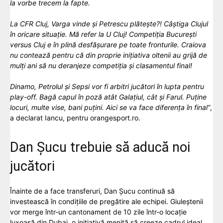
la vorbe trecem la fapte.
La CFR Cluj, Varga vinde și Petrescu plătește?! Câștiga Clujul
în oricare situație. Mă refer la U Cluj! Competiția București
versus Cluj e în plină desfășurare pe toate fronturile. Craiova
nu contează pentru că din proprie inițiativa oltenii au grijă de
mulți ani să nu deranjeze competiția și clasamentul final!
Dinamo, Petrolul și Sepsi vor fi arbitri jucători în lupta pentru
play-off. Bagă capul în poză atât Galațiul, cât și Farul. Puține
locuri, multe vise, bani puțini. Aici se va face diferența în final”
,
a declarat Iancu, pentru orangesport.ro.
Dan Șucu trebuie să aducă noi
jucători
Înainte de a face transferuri, Dan Șucu continuă să
investească în condițiile de pregătire ale echipei. Giuleștenii
vor merge într-un cantonament de 10 zile într-o locație
luxoasă din Dubai, o inițiativă menită să creeze cadrul ideal