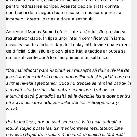
pentru redresarea echipei. Această decizie arată dorința
conducerii de a asigura toate resursele necesare pentru a
începe cu dreptul partea a doua a sezonului.
Antrenorul Marius Șumudică resimte la rândul său presiunea
rezultatelor slabe. În lipsa unor întăriri semnificative în iarnă,
misiunea sa de a aduce Rapidul în play-off devine una extrem
de dificilă. Stilul său exploziv și abilitățile tactice ar putea să
nu fie suficiente dacă lotul nu primește un suflu nou.
”Cel mai afectat pare Rapidul. Nu reușește să ridice nivelul de
joc și randamentul din cauza atacanților aduși în pripă care nu
sunt la nivelul așteptărilor. Șucu nu trebuie să rămână captiv în
această situație doar din motive financiare. Trebuie să
intervină dacă Șumudică ezită să ia deciziile juste doar pentru
că a avut inițiativa aducerii celor doi (n.r. – Boupendza și
N’Jie).
Poate mă înșel, dar nu sunt semne că în formula actuală a
lotului, Rapid poate ieși din mediocritatea rezultatelor. Este
nevoie la Rapid de o vacanță de iarnă dinamică și fără milă!