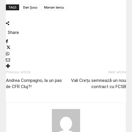
TAGS
Dan Șucu
Marian Iancu
Share
Previous article
Next article
Andrea Compagno, la un pas
Vali Crețu semnează un nou
de CFR Cluj?!
contract cu FCSB