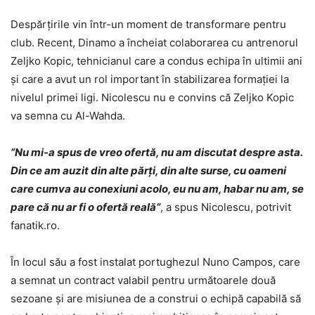
Despărțirile vin într-un moment de transformare pentru
club. Recent, Dinamo a încheiat colaborarea cu antrenorul
Zeljko Kopic, tehnicianul care a condus echipa în ultimii ani
și care a avut un rol important în stabilizarea formației la
nivelul primei ligi. Nicolescu nu e convins că Zeljko Kopic
va semna cu Al-Wahda.
”Nu mi-a spus de vreo ofertă, nu am discutat despre asta.
Din ce am auzit din alte părți, din alte surse, cu oameni
care cumva au conexiuni acolo, eu nu am, habar nu am, se
pare că nu ar fi o ofertă reală”
, a spus Nicolescu, potrivit
fanatik.ro
.
În locul său a fost instalat portughezul Nuno Campos, care
a semnat un contract valabil pentru următoarele două
sezoane și are misiunea de a construi o echipă capabilă să