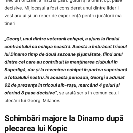
meciuri oficiale, a înscris patru goluri și a oferit opt pase
decisive. Mijlocașul a fost considerat unul dintre liderii
vestiarului și un reper de experiență pentru jucătorii mai
tineri.
„Georgi, unul dintre veteranii echipei, a ajuns la finalul
contractului cu echipa noastră. Acesta a îmbrăcat tricoul
lui Dinamo timp de două sezoane și jumătate, fiind unul
dintre cei care au contribuit la menținerea clubului în
Superligă, dar și la revenirea echipei în partea superioară
a fotbalului nostru. În această perioadă, Georgi a adunat
92 de prezențe în tricoul alb-roșu, marcând 4 goluri și
oferind 8 pase decisive”
, se arată scris în comunicatul
plecării lui Georgi Milanov.
Schimbări majore la Dinamo după
plecarea lui Kopic