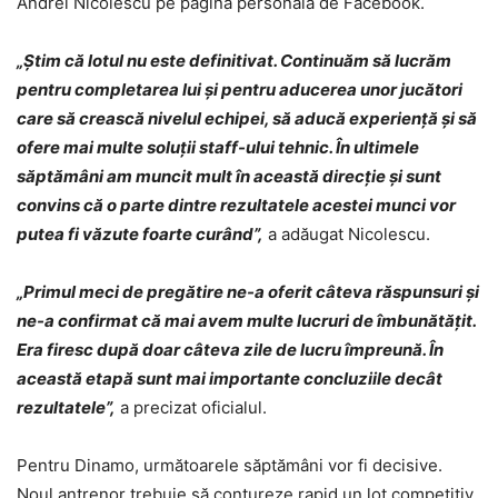
Andrei Nicolescu pe pagina personală de Facebook.
„Știm că lotul nu este definitivat. Continuăm să lucrăm
pentru completarea lui și pentru aducerea unor jucători
care să crească nivelul echipei, să aducă experiență și să
ofere mai multe soluții staff-ului tehnic. În ultimele
săptămâni am muncit mult în această direcție și sunt
convins că o parte dintre rezultatele acestei munci vor
putea fi văzute foarte curând”,
a adăugat Nicolescu.
„Primul meci de pregătire ne-a oferit câteva răspunsuri și
ne-a confirmat că mai avem multe lucruri de îmbunătățit.
Era firesc după doar câteva zile de lucru împreună. În
această etapă sunt mai importante concluziile decât
rezultatele”,
a precizat oficialul.
Pentru Dinamo, următoarele săptămâni vor fi decisive.
Noul antrenor trebuie să contureze rapid un lot competitiv,