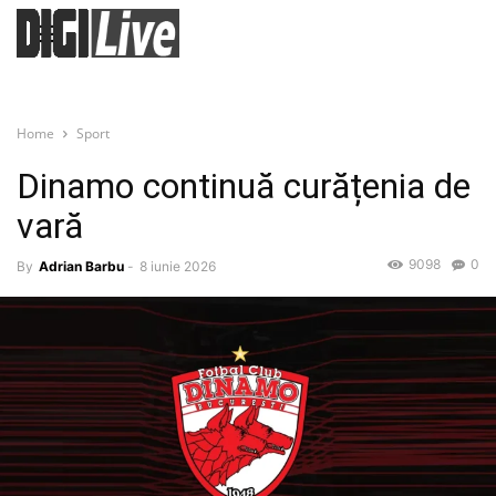
Home
Sport
Dinamo continuă curățenia de
vară
9098
0
By
Adrian Barbu
-
8 iunie 2026