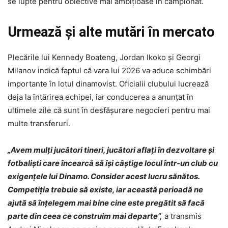
se lupte pentru obiective mai ambițioase în campionat.
Urmează și alte mutări în mercato
Plecările lui Kennedy Boateng, Jordan Ikoko și Georgi
Milanov indică faptul că vara lui 2026 va aduce schimbări
importante în lotul dinamovist. Oficialii clubului lucrează
deja la întărirea echipei, iar conducerea a anunțat în
ultimele zile că sunt în desfășurare negocieri pentru mai
multe transferuri.
„Avem mulți jucători tineri, jucători aflați în dezvoltare și
fotbaliști care încearcă să își câștige locul într-un club cu
exigențele lui Dinamo. Consider acest lucru sănătos.
Competiția trebuie să existe, iar această perioadă ne
ajută să înțelegem mai bine cine este pregătit să facă
parte din ceea ce construim mai departe”,
a transmis