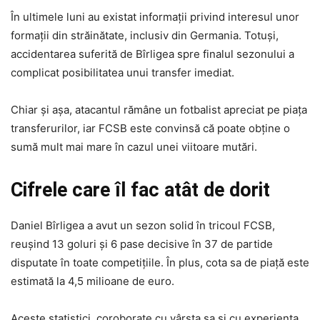
În ultimele luni au existat informații privind interesul unor
formații din străinătate, inclusiv din Germania. Totuși,
accidentarea suferită de Bîrligea spre finalul sezonului a
complicat posibilitatea unui transfer imediat.
Chiar și așa, atacantul rămâne un fotbalist apreciat pe piața
transferurilor, iar FCSB este convinsă că poate obține o
sumă mult mai mare în cazul unei viitoare mutări.
Cifrele care îl fac atât de dorit
Daniel Bîrligea a avut un sezon solid în tricoul FCSB,
reușind 13 goluri și 6 pase decisive în 37 de partide
disputate în toate competițiile. În plus, cota sa de piață este
estimată la 4,5 milioane de euro.
Aceste statistici, coroborate cu vârsta sa și cu experiența