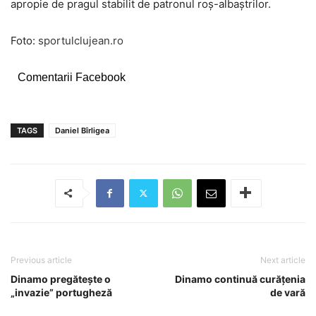
apropie de pragul stabilit de patronul roș-albaștrilor.
Foto:
sportulclujean.ro
Comentarii Facebook
TAGS
Daniel Bîrligea
Previous article
Next article
Dinamo pregătește o
Dinamo continuă curățenia
„invazie” portugheză
de vară