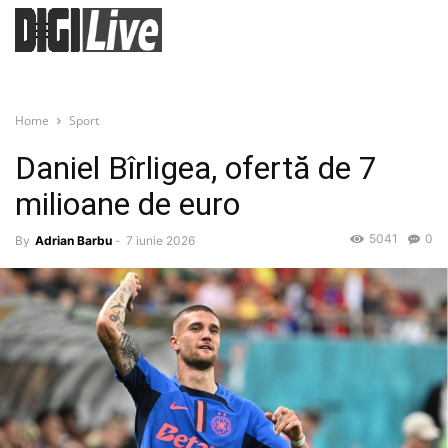
Home
Sport
Daniel Bîrligea, ofertă de 7
milioane de euro
5041
0
By
Adrian Barbu
-
7 iunie 2026