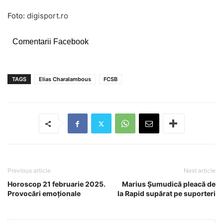
Foto:
digisport.ro
Comentarii Facebook
TAGS
Elias Charalambous
FCSB
Previous article
Next article
Horoscop 21 februarie 2025.
Marius Șumudică pleacă de
Provocări emoționale
la Rapid supărat pe suporteri