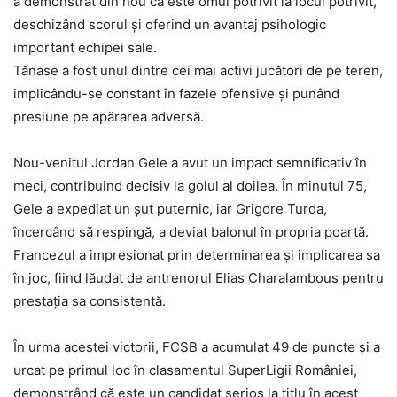
a demonstrat din nou că este omul potrivit la locul potrivit,
deschizând scorul și oferind un avantaj psihologic
important echipei sale.
Tănase a fost unul dintre cei mai activi jucători de pe teren,
implicându-se constant în fazele ofensive și punând
presiune pe apărarea adversă.
Nou-venitul Jordan Gele a avut un impact semnificativ în
meci, contribuind decisiv la golul al doilea. În minutul 75,
Gele a expediat un șut puternic, iar Grigore Turda,
încercând să respingă, a deviat balonul în propria poartă.
Francezul a impresionat prin determinarea și implicarea sa
în joc, fiind lăudat de antrenorul Elias Charalambous pentru
prestația sa consistentă.
În urma acestei victorii, FCSB a acumulat 49 de puncte și a
urcat pe primul loc în clasamentul SuperLigii României,
demonstrând că este un candidat serios la titlu în acest