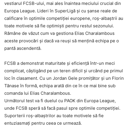
vestiarul FCSB-ului, mai ales înaintea meciului crucial din
Europa League. Lideri în SuperLigă și cu șanse reale de
calificare în optimile competiției europene, roș-albaștrii au
toate motivele să fie optimiști pentru restul sezonului.
Rămâne de văzut cum va gestiona Elias Charalambous
aceste provocări și dacă va reuși să mențină echipa pe o
pantă ascendentă.
FCSB a demonstrat maturitate și eficiență într-un meci
complicat, câștigând pe un teren dificil și urcând pe primul
loc în clasament. Cu un Jordan Gele promițător și un Florin
Tănase în formă, echipa arată din ce în ce mai bine sub
comanda lui Elias Charalambous.
Următorul test va fi duelul cu PAOK din Europa League,
unde FCSB speră să facă pasul spre optimile competiției.
Suporterii roș-albaștrilor au toate motivele să fie
entuziasmați pentru ceea ce urmează.