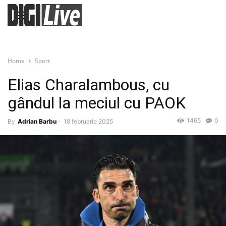
Home
Sport
Elias Charalambous, cu
gândul la meciul cu PAOK
1465
0
By
Adrian Barbu
-
18 februarie 2025