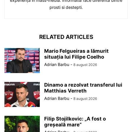
experiență în mass-media. Informatia face diferenta dintre
prosti si destepti.
RELATED ARTICLES
Mario Felgueiras a lămurit
situația lui Filipe Coelho
Adrian Barbu
-
8 august 2026
Dinamo a rezolvat transferul lui
Matthias Verreth
Adrian Barbu
-
8 august 2026
Filip Stojilkovic: „A fost o
greșeală mare”