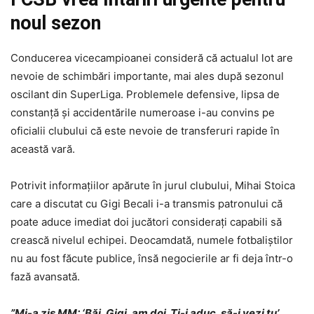
noul sezon
Conducerea vicecampioanei consideră că actualul lot are
nevoie de schimbări importante, mai ales după sezonul
oscilant din SuperLiga. Problemele defensive, lipsa de
constanță și accidentările numeroase i-au convins pe
oficialii clubului că este nevoie de transferuri rapide în
această vară.
Potrivit informațiilor apărute în jurul clubului, Mihai Stoica
care a discutat cu Gigi Becali i-a transmis patronului că
poate aduce imediat doi jucători considerați capabili să
crească nivelul echipei. Deocamdată, numele fotbaliștilor
nu au fost făcute publice, însă negocierile ar fi deja într-o
fază avansată.
”Mi-a zis MM: ‘Băi, Gigi, am doi. Ţi-i aduc, să-i vezi tu’.