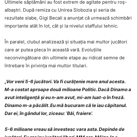
Ultimele săptămâni au fost extrem de agitate pentru roș-
albaștri. După remiza cu Unirea Slobozia și seria de
rezultate slabe, Gigi Becali a anunțat că urmează schimbări
importante atât în lot, cât și la nivelul staffului tehnic.
În paralel, clubul analizează și situația mai multor jucători
care ar putea pleca în această vară. Evoluțiile
neconvingătoare din ultimele etape au ridicat semne de
întrebare în privința mai multor titulari.
„Vor veni 5-6 jucători. Va fi curățenie mare anul acesta.
M-a costat aproape două milioane Politic. Dacă Dinamo a
avut inteligență și eu n-am avut, mi-am luat-o în freză.
Dinamo m-a păcălit. Eu mă bucuram că le iau căpitanul.
Dar ei, în gândul lor, ziceau: ‘Băi, fraiere’.
5-6 milioane vreau să investesc vara asta. Depinde de