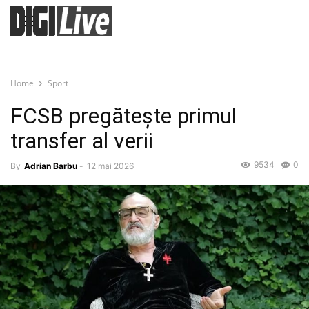
Home
Sport
FCSB pregătește primul
transfer al verii
9534
0
By
Adrian Barbu
-
12 mai 2026