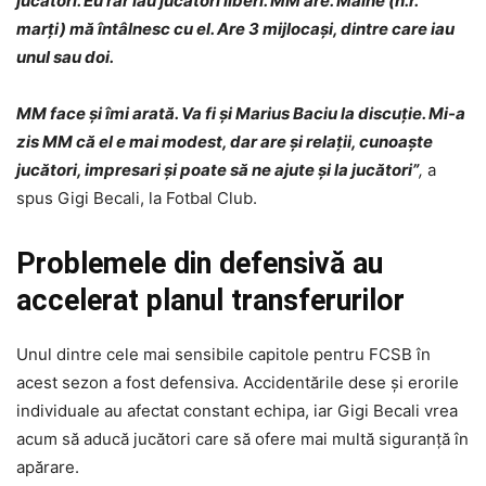
jucători. Eu rar iau jucători liberi. MM are. Mâine (n.r.
marți) mă întâlnesc cu el. Are 3 mijlocași, dintre care iau
unul sau doi.
MM face și îmi arată. Va fi și Marius Baciu la discuție. Mi-a
zis MM că el e mai modest, dar are și relații, cunoaște
jucători, impresari și poate să ne ajute și la jucători”
,
a
spus Gigi Becali, la Fotbal Club.
Problemele din defensivă au
accelerat planul transferurilor
Unul dintre cele mai sensibile capitole pentru FCSB în
acest sezon a fost defensiva. Accidentările dese și erorile
individuale au afectat constant echipa, iar Gigi Becali vrea
acum să aducă jucători care să ofere mai multă siguranță în
apărare.