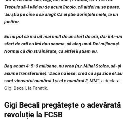
Trebuie să-i văd eu de acum încolo, că altfel nu se poate.
‘Eu ştiu pe cine o să alegi’. Că el ştie dorinţele mele, la un
jucător.
Eu nu pot să mă uit mai mult de un sfert de oră, dar într-un
sfert de oră eu îmi dau seama, să aleg unul. Doi mijlocaşi.
Normal că din străinătate, că altfel îi ştiam eu.
Bag acum 4-5-6 milioane, nu vrea (n.r. Mihai Stoica, să-şi
asume transferurile). ‘Dacă nu iese’, cred că aşa zice el. Eu
sunt vinovatul numărul 1 şi el e numărul 2, MM”,
a declarat
Gigi Becali, la Fanatik.
Gigi Becali pregătește o adevărată
revoluție la FCSB