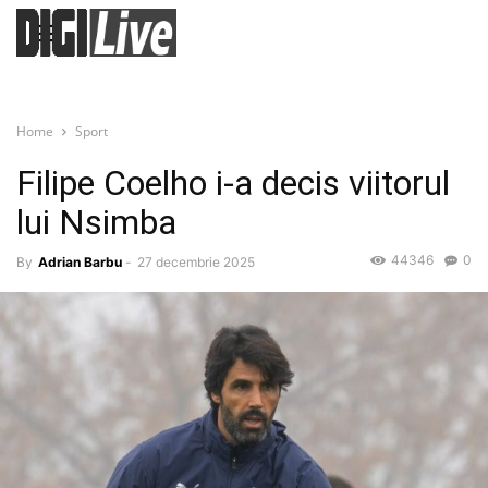
Home
Sport
Filipe Coelho i-a decis viitorul
lui Nsimba
44346
0
By
Adrian Barbu
-
27 decembrie 2025