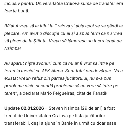
Inclusiv pentru Universitatea Craiova suma de transfer era
foarte bună.
Băiatul vrea să ia titlul la Craiova și abia apoi se va gândi la
plecare. Am avut o discuție cu el și a spus ferm că nu vrea
să plece de la Ştiinţa. Vreau să lămuresc un lucru legat de
Nsimba!
Au apărut nişte zvonuri cum că nu ar fi vrut să intre pe
teren la meciul cu AEK Atena. Sunt total neadevărate. Nu a
existat vreun refuz din partea jucătorului, nu s-a pus
problema nicio secundă problema să nu vrea să intre pe
teren”
, a declarat Mario Felgueiras, citat de Fanatik.
Update 02.01.2026
– Steven Nsimba (29 de ani) a fost
trecut de Universitatea Craiova pe lista jucătorilor
transferabili, deși a ajuns în Bănie în urmă cu doar șase