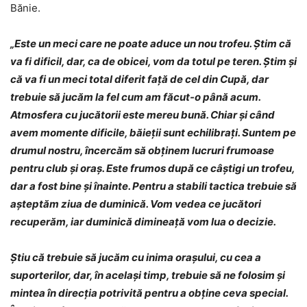
Bănie.
„Este un meci care ne poate aduce un nou trofeu. Știm că
va fi dificil, dar, ca de obicei, vom da totul pe teren. Știm și
că va fi un meci total diferit față de cel din Cupă, dar
trebuie să jucăm la fel cum am făcut-o până acum.
Atmosfera cu jucătorii este mereu bună. Chiar și când
avem momente dificile, băieții sunt echilibrați. Suntem pe
drumul nostru, încercăm să obținem lucruri frumoase
pentru club și oraș. Este frumos după ce câștigi un trofeu,
dar a fost bine și înainte. Pentru a stabili tactica trebuie să
așteptăm ziua de duminică. Vom vedea ce jucători
recuperăm, iar duminică dimineață vom lua o decizie.
Știu că trebuie să jucăm cu inima orașului, cu cea a
suporterilor, dar, în același timp, trebuie să ne folosim și
mintea în direcția potrivită pentru a obține ceva special.