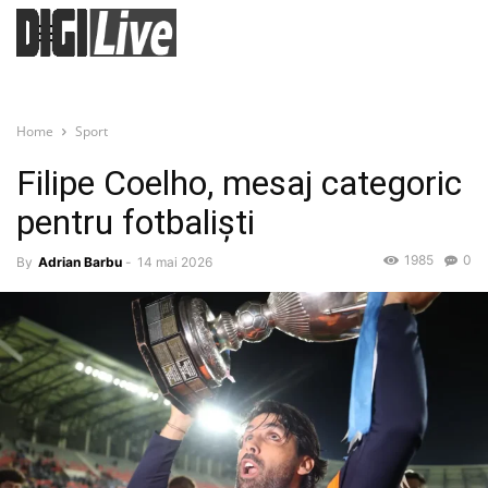
Home
Sport
Filipe Coelho, mesaj categoric
pentru fotbaliști
1985
0
By
Adrian Barbu
-
14 mai 2026