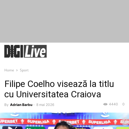
Home
Sport
Filipe Coelho visează la titlu
cu Universitatea Craiova
4440
0
By
Adrian Barbu
-
8 mai 2026