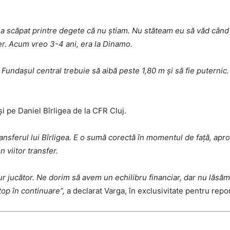
-a scăpat printre degete că nu știam. Nu stăteam eu să văd când
er. Acum vreo 3-4 ani, era la Dinamo.
. Fundașul central trebuie să aibă peste 1,80 m și să fie puternic.
i pe Daniel Bîrligea de la CFR Cluj.
nsferul lui Bîrligea. E o sumă corectă în momentul de față, apro
 viitor transfer.
 jucător. Ne dorim să avem un echilibru financiar, dar nu lăsăm g
 top în continuare”,
a declarat Varga, în exclusivitate pentru repo