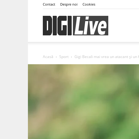
Contact
Despre noi
Cookies
DigiLive
Acasă
Sport
Gigi Becali mai vrea un atacant și un