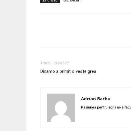
ETICHETE
Gigi Becali
Acțiune
Articolul precedent
Dinamo a primit o veste grea
Adrian Barbu
Pasiunea pentru scris m-a făcut