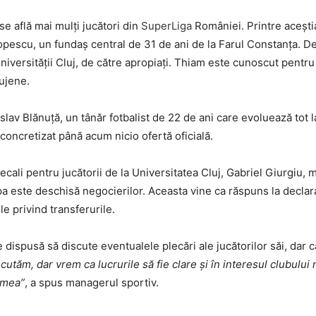
 se află mai mulți jucători din
SuperLiga
României. Printre acești
Popescu, un fundaș central de 31 de ani de la Farul Constanța. De
ersității Cluj, de către apropiați. Thiam este cunoscut pentru vit
lujene.
islav Blănuță, un tânăr fotbalist de 22 de ani care evoluează tot 
 concretizat până acum nicio ofertă oficială.
ecali pentru jucătorii de la Universitatea Cluj, Gabriel Giurgiu, m
pa este deschisă negocierilor. Aceasta vine ca răspuns la declaraț
ile privind transferurile.
e dispusă să discute eventualele plecări ale jucătorilor săi, dar c
utăm, dar vrem ca lucrurile să fie clare și în interesul clubului 
umea”
, a spus managerul sportiv.