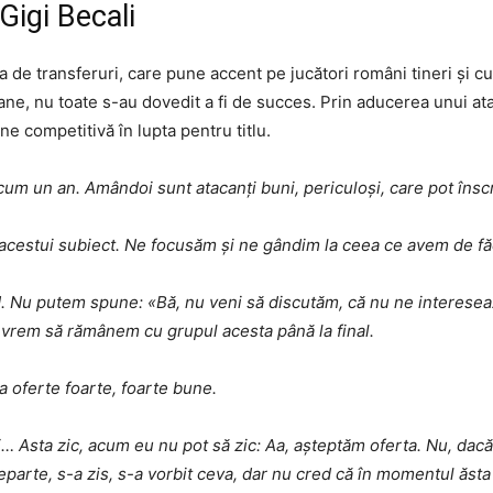
 Gigi Becali
a de transferuri, care pune accent pe jucători români tineri și c
ane, nu toate s-au dovedit a fi de succes. Prin aducerea unui ata
e competitivă în lupta pentru titlu.
acum un an. Amândoi sunt atacanți buni, periculoși, care pot înscri
ă acestui subiect. Ne focusăm și ne gândim la ceea ce avem de f
d. Nu putem spune: «Bă, nu veni să discutăm, că nu ne interesea
m vrem să rămânem cu grupul acesta până la final.
 oferte foarte, foarte bune.
i… Asta zic, acum eu nu pot să zic: Aa, așteptăm oferta. Nu, dacă
e departe, s-a zis, s-a vorbit ceva, dar nu cred că în momentul ăs