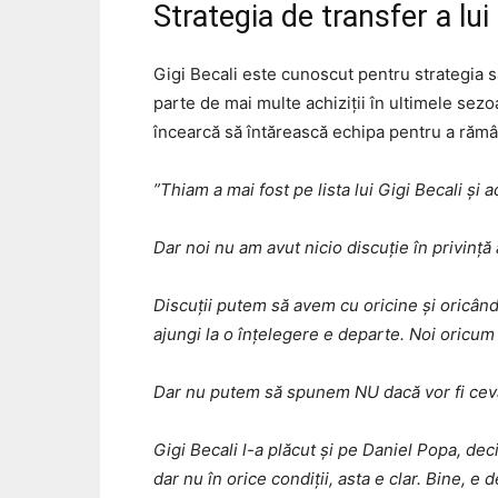
Strategia de transfer a lui
Gigi Becali este cunoscut pentru strategia s
parte de mai multe achiziții în ultimele sezo
încearcă să întărească echipa pentru a rămân
”Thiam a mai fost pe lista lui Gigi Becali și 
Dar noi nu am avut nicio discuție în privinț
Discuții putem să avem cu oricine și oricân
ajungi la o înțelegere e departe. Noi oricu
Dar nu putem să spunem NU dacă vor fi ceva
Gigi Becali l-a plăcut și pe Daniel Popa, dec
dar nu în orice condiții, asta e clar. Bine, 