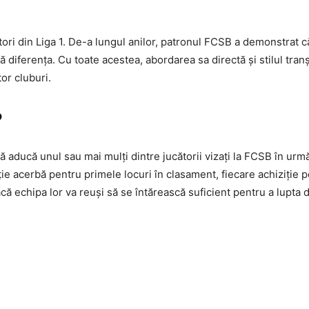
ori din Liga 1. De-a lungul anilor, patronul FCSB a demonstrat că
ă diferența. Cu toate acestea, abordarea sa directă și stilul tra
or cluburi.
?
 aducă unul sau mai mulți dintre jucătorii vizați la FCSB în urm
ie acerbă pentru primele locuri în clasament, fiecare achiziție p
ă echipa lor va reuși să se întărească suficient pentru a lupta de