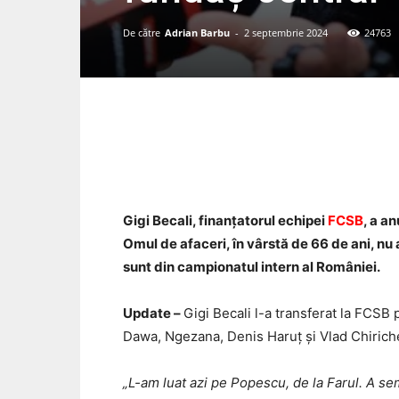
De către
Adrian Barbu
-
2 septembrie 2024
24763
Acțiune
Gigi Becali, finanțatorul echipei
FCSB
, a a
Omul de afaceri, în vârstă de 66 de ani, nu a 
sunt din campionatul intern al României.
Update –
Gigi Becali l-a transferat la FCSB
Dawa, Ngezana, Denis Haruț și Vlad Chiriche
„L-am luat azi pe Popescu, de la Farul. A se