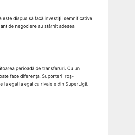
 este dispus să facă investiții semnificative
nșant de negociere au stârnit adesea
ătoarea perioadă de transferuri. Cu un
oate face diferența. Suporterii roș-
 la egal la egal cu rivalele din SuperLigă.