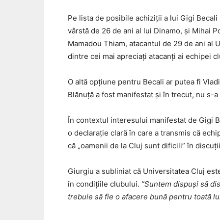
Pe lista de posibile achiziții a lui Gigi Becali
vârstă de 26 de ani al lui Dinamo, și Mihai 
Mamadou Thiam, atacantul de 29 de ani al Univ
dintre cei mai apreciați atacanți ai echipei c
O altă opțiune pentru Becali ar putea fi Vlad
Blănuță a fost manifestat și în trecut, nu s-a
În contextul interesului manifestat de Gigi B
o declarație clară în care a transmis că echi
că „oamenii de la Cluj sunt dificili” în discuți
Giurgiu a subliniat că Universitatea Cluj est
în condițiile clubului.
”Suntem dispuși să disc
trebuie să fie o afacere bună pentru toată l