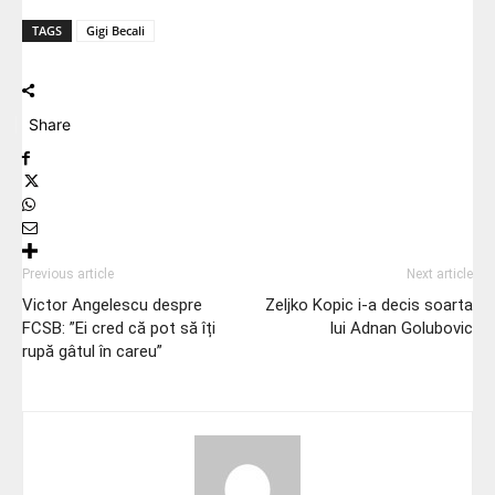
TAGS
Gigi Becali
Share
Previous article
Next article
Victor Angelescu despre
Zeljko Kopic i-a decis soarta
FCSB: ”Ei cred că pot să îți
lui Adnan Golubovic
rupă gâtul în careu”