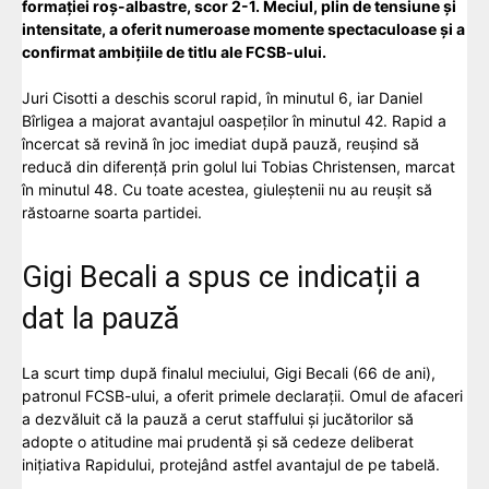
formației roș-albastre, scor 2-1. Meciul, plin de tensiune și
intensitate, a oferit numeroase momente spectaculoase și a
confirmat ambițiile de titlu ale FCSB-ului.
Juri Cisotti a deschis scorul rapid, în minutul 6, iar Daniel
Bîrligea a majorat avantajul oaspeților în minutul 42. Rapid a
încercat să revină în joc imediat după pauză, reușind să
reducă din diferență prin golul lui Tobias Christensen, marcat
în minutul 48. Cu toate acestea, giuleștenii nu au reușit să
răstoarne soarta partidei.
Gigi Becali a spus ce indicații a
dat la pauză
La scurt timp după finalul meciului, Gigi Becali (66 de ani),
patronul FCSB-ului, a oferit primele declarații. Omul de afaceri
a dezvăluit că la pauză a cerut staffului și jucătorilor să
adopte o atitudine mai prudentă și să cedeze deliberat
inițiativa Rapidului, protejând astfel avantajul de pe tabelă.