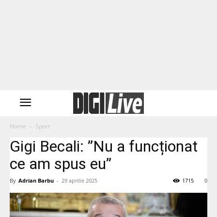
Home
Sport
Gigi Becali: ”Nu a funcționat
ce am spus eu”
By
Adrian Barbu
-
29 aprilie 2025
1715
0