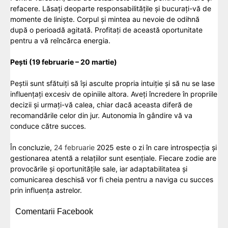
refacere. Lăsați deoparte responsabilitățile și bucurați-vă de
momente de liniște. Corpul și mintea au nevoie de odihnă
după o perioadă agitată. Profitați de această oportunitate
pentru a vă reîncărca energia.
Pești (19 februarie – 20 martie)
Peștii sunt sfătuiți să își asculte propria intuiție și să nu se lase
influențați excesiv de opiniile altora. Aveți încredere în propriile
decizii și urmați-vă calea, chiar dacă aceasta diferă de
recomandările celor din jur. Autonomia în gândire vă va
conduce către succes.
În concluzie,
24 februarie
2025 este o zi în care introspecția și
gestionarea atentă a relațiilor sunt esențiale. Fiecare zodie are
provocările și oportunitățile sale, iar adaptabilitatea și
comunicarea deschisă vor fi cheia pentru a naviga cu succes
prin influența astrelor.
Comentarii Facebook