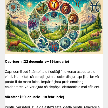
Capricorn (22 decembrie – 19 ianuarie)
Capricornii pot întâmpina dificultăți în diverse aspecte ale
vieții. Nu ezitați să cereți ajutorul celor din jur; sprijinul lor vă
poate fi de mare folos. Împărtășirea problemelor și
colaborarea vă vor ajuta să depășiți obstacolele mai eficient.
Vărsător (20 ianuarie – 18 februarie)
Pentru Vărsători, ziua de astăzi este ideală pentru relaxare și