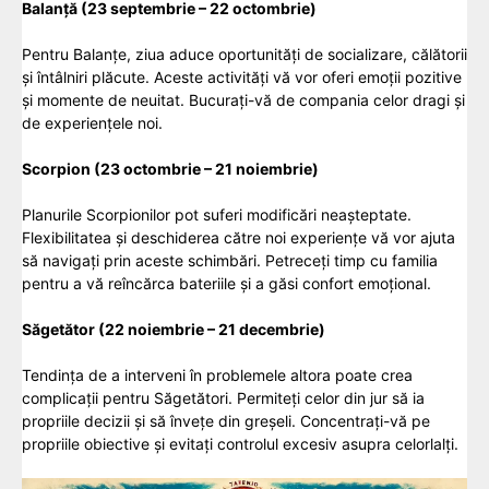
Balanță (23 septembrie – 22 octombrie)
Pentru Balanțe, ziua aduce oportunități de socializare, călătorii
și întâlniri plăcute. Aceste activități vă vor oferi emoții pozitive
și momente de neuitat. Bucurați-vă de compania celor dragi și
de experiențele noi.
Scorpion (23 octombrie – 21 noiembrie)
Planurile Scorpionilor pot suferi modificări neașteptate.
Flexibilitatea și deschiderea către noi experiențe vă vor ajuta
să navigați prin aceste schimbări. Petreceți timp cu familia
pentru a vă reîncărca bateriile și a găsi confort emoțional.
Săgetător (22 noiembrie – 21 decembrie)
Tendința de a interveni în problemele altora poate crea
complicații pentru Săgetători. Permiteți celor din jur să ia
propriile decizii și să învețe din greșeli. Concentrați-vă pe
propriile obiective și evitați controlul excesiv asupra celorlalți.