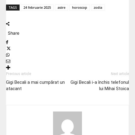
TAGS
24 februarie 2025
astre
horoscop
zodia
Share
Previous article
Next article
Gigi Becali a mai cumpărat un
Gigi Becali i-a închis telefonul
atacant
lui Mihai Stoica