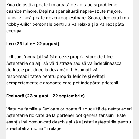
Ziua de astăzi poate fi marcată de agitație și probleme
casnice minore. Deși nu apar situații neprevăzute majore,
rutina zilnică poate deveni copleșitoare. Seara, dedicați timp
hobby-urilor personale pentru a vă relaxa și a vă recăpăta
energia.
Leu (23 iulie – 22 august)
Leii sunt încurajați să își creeze propria stare de bine.
Așteptările ca alții să vă distreze sau să vă îndeplinească
dorințele pot duce la dezamăgiri. Asumați-vă
responsabilitatea pentru propria fericire și evitați
comportamentele arogante care pot îndepărta prietenii.
Fecioară (23 august – 22 septembrie)
Viața de familie a Fecioarelor poate fi zguduită de neînțelegeri.
Așteptările ridicate de la partener pot genera tensiuni. Este
esențial să comunicați deschis și să ajustați așteptările pentru
a restabili armonia în relație.