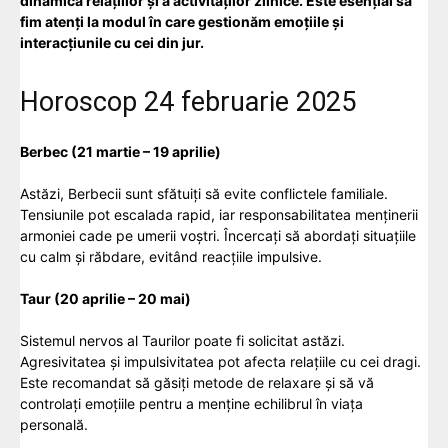
dinamica relațiilor și a activităților zilnice. Este esențial să
fim atenți la modul în care gestionăm emoțiile și
interacțiunile cu cei din jur.
Horoscop 24 februarie 2025
Berbec (21 martie – 19 aprilie)
Astăzi, Berbecii sunt sfătuiți să evite conflictele familiale.
Tensiunile pot escalada rapid, iar responsabilitatea menținerii
armoniei cade pe umerii voștri. Încercați să abordați situațiile
cu calm și răbdare, evitând reacțiile impulsive.
Taur (20 aprilie – 20 mai)
Sistemul nervos al Taurilor poate fi solicitat astăzi.
Agresivitatea și impulsivitatea pot afecta relațiile cu cei dragi.
Este recomandat să găsiți metode de relaxare și să vă
controlați emoțiile pentru a menține echilibrul în viața
personală.