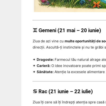
♊ Gemeni (21 mai – 20 iunie)
Ziua de azi vine cu
multe oportunități de so
direcții. Ascultă-ți instinctele și nu te grăbi 
✦
Dragoste:
Farmecul tău natural atrage atenț
✦
Carieră:
O idee inovatoare poate primi spri
✦
Sănătate:
Atenție la excesele alimentare
♋ Rac (21 iunie – 22 iulie)
Ziua îți cere să îți îndrepți atenția spre casă 