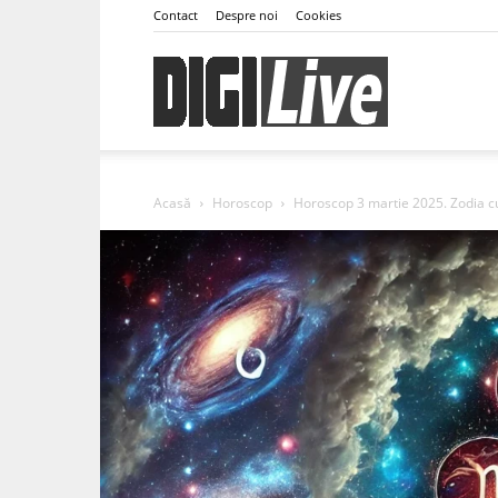
Contact
Despre noi
Cookies
DigiLive
Acasă
Horoscop
Horoscop 3 martie 2025. Zodia c