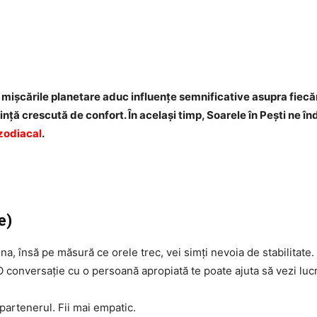
Facebook
Twitter
WhatsApp
mișcările planetare aduc influențe semnificative asupra fiecăr
ință crescută de confort. În același timp, Soarele în Pești ne în
zodiacal
.
e)
na, însă pe măsură ce orele trec, vei simți nevoia de stabilitate.
. O conversație cu o persoană apropiată te poate ajuta să vezi lucr
partenerul. Fii mai empatic.