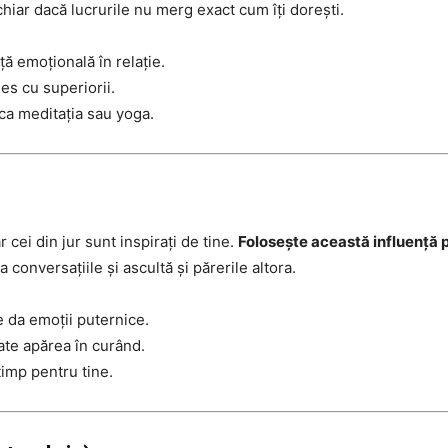
 chiar dacă lucrurile nu merg exact cum îți dorești.
ă emoțională în relație.
les cu superiorii.
a meditația sau yoga.
r cei din jur sunt inspirați de tine.
Folosește această influență p
 conversațiile și ascultă și părerile altora.
e da emoții puternice.
te apărea în curând.
 timp pentru tine.