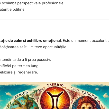
e schimba perspectivele profesionale.
atenție odihnei.
ație de calm și echilibru emoțional
. Este un moment excelent pe
ăpățânarea să îți limiteze oportunitățile.
la tendința de a fi prea posesiv.
nificări pe termen lung.
relaxare și regenerare.