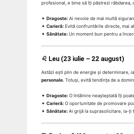
profesional, e bine să îți păstrezi răbdarea,
✦
Dragoste:
Ai nevoie de mai multă siguranț
✦
Carieră:
Evită confruntările directe, mai a
✦
Sănătate:
Un moment bun pentru a încerc
♌ Leu (23 iulie – 22 august)
Astăzi ești plin de energie și determinare, ia
personale.
Totuși, evită tendința de a domina
✦
Dragoste:
O întâlnire neașteptată îți poat
✦
Carieră:
O oportunitate de promovare poa
✦
Sănătate:
Ai grijă la suprasolicitare, ia-ți