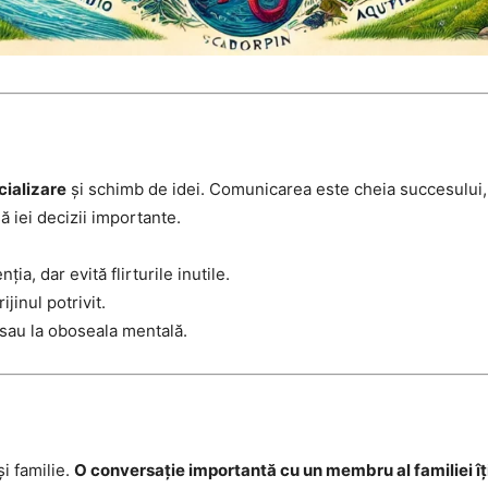
cializare
și schimb de idei. Comunicarea este cheia succesului, d
să iei decizii importante.
ia, dar evită flirturile inutile.
jinul potrivit.
 sau la oboseala mentală.
și familie.
O conversație importantă cu un membru al familiei î