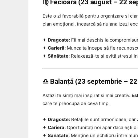
♍ Fecioară (23 august – 22 se
Este o zi favorabilă pentru organizare și cl
plan emoțional, încearcă să nu analizezi exce
✦
Dragoste:
Fii mai deschis la compromisur
✦
Carieră:
Munca ta începe să fie recunosc
✦
Sănătate:
Relaxează-te și evită stresul inu
♎ Balanță (23 septembrie – 22
Astăzi te simți mai inspirat și mai creativ.
Es
care te preocupa de ceva timp.
✦
Dragoste:
Relațiile sunt armonioase, dar ai
✦
Carieră:
Oportunități noi apar dacă ești di
✦
Sănătate:
Menține un echilibru între munc