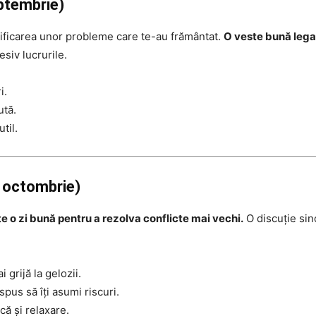
ptembrie)
arificarea unor probleme care te-au frământat.
O veste bună legat
siv lucrurile.
i.
ută.
til.
 octombrie)
te o zi bună pentru a rezolva conflicte mai vechi.
O discuție sinc
 grijă la gelozii.
spus să îți asumi riscuri.
ă și relaxare.