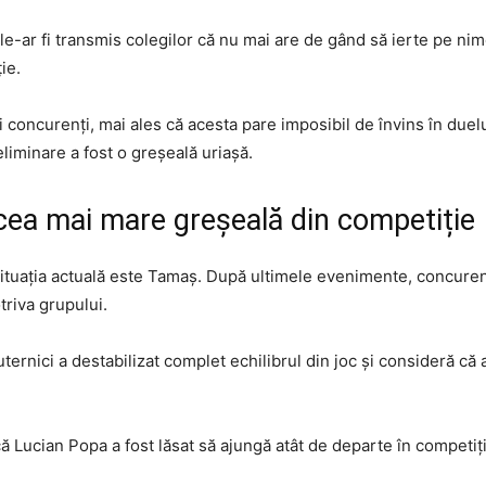
e-ar fi transmis colegilor că nu mai are de gând să ierte pe nimen
ie.
ți concurenți, mai ales că acesta pare imposibil de învins în duelu
liminare a fost o greșeală uriașă.
cea mai mare greșeală din competiție
 situația actuală este Tamaș. După ultimele evenimente, concurent
triva grupului.
rnici a destabilizat complet echilibrul din joc și consideră că ar 
ă Lucian Popa a fost lăsat să ajungă atât de departe în competi