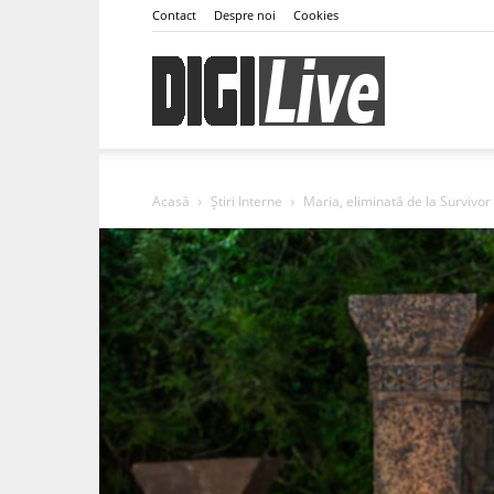
Contact
Despre noi
Cookies
DigiLive
Acasă
Știri Interne
Maria, eliminată de la Survivor