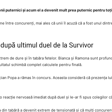
 puternici și acum el a devenit mult prea puternic pentru toți
ne între concurenți, mai ales că unii îl acuză că a fost unul dintre
după ultimul duel de la Survivor
extrem de dure și în tabăra fetelor. Bianca și Ramona sunt profu
ltatul schimbă complet calculele pentru finală.
ucian Popa a rămas în concurs. Aceasta consideră că prezența lu
 o reacție nervoasă imediat după duel și le-ar fi spus colegilor că
din tabără a devenit extrem de tensionată și că mulți concuren