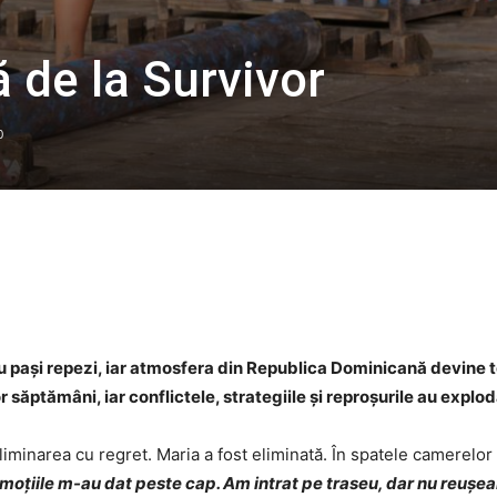
ă de la Survivor
0
Facebook
Twitter
WhatsApp
 pași repezi, iar atmosfera din Republica Dominicană devine t
 săptămâni, iar conflictele, strategiile și reproșurile au explo
liminarea cu regret. Maria a fost eliminată. În spatele camerelor 
oțiile m-au dat peste cap. Am intrat pe traseu, dar nu reușe