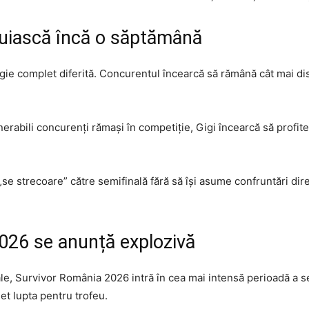
țuiască încă o săptămână
egie complet diferită. Concurentul încearcă să rămână cât mai dis
erabili concurenți rămași în competiție, Gigi încearcă să profite
„se strecoare” către semifinală fără să își asume confruntări dir
026 se anunță explozivă
le, Survivor România 2026 intră în cea mai intensă perioadă a se
et lupta pentru trofeu.