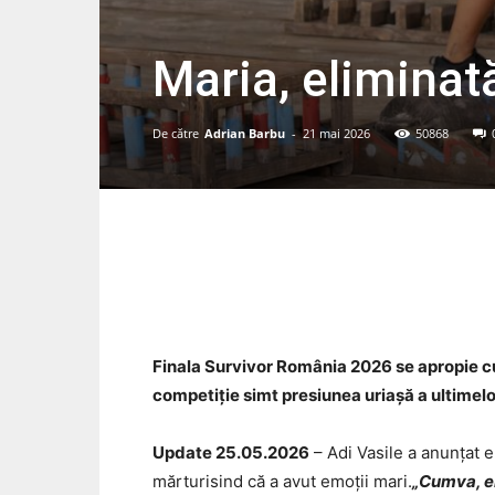
Maria, eliminat
De către
Adrian Barbu
-
21 mai 2026
50868
Acțiune
Finala Survivor România 2026 se apropie cu
competiție simt presiunea uriașă a ultimelor
Update 25.05.2026
– Adi Vasile a anunțat e
mărturisind că a avut emoții mari.
„Cumva, em