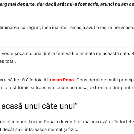
erg mai departe, dar dacă atât mi-a fost scris, atunci nu am c
liminarea cu regret, însă înainte Tamaș a avut o ieșire nervoasă.
 veste șocantă: una dintre fete va fi eliminată de această dată. Băi
es total.
re să fie fără îndoială
Lucian Popa
. Considerat de mulți principa
re a fost trimis și transmite acum un mesaj extrem de dur pentru 
e acasă unul câte unul”
de eliminare, Lucian Popa a devenit tot mai încrezător în forțel
t decât să îl întărească mental și fizic.