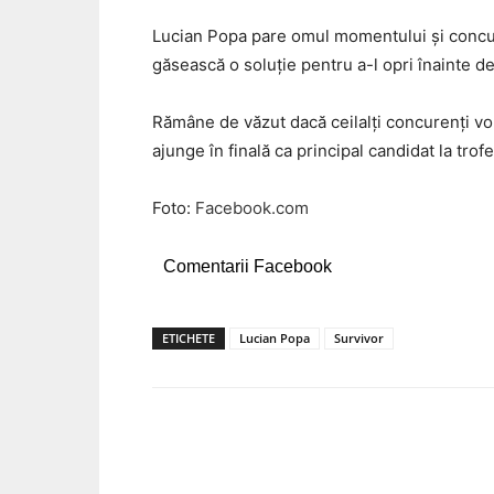
Lucian Popa pare omul momentului și concurent
găsească o soluție pentru a-l opri înainte de 
Rămâne de văzut dacă ceilalți concurenți vor 
ajunge în finală ca principal candidat la tro
Foto:
Facebook.com
Comentarii Facebook
ETICHETE
Lucian Popa
Survivor
Acțiune