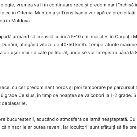
logie, vremea va fi în continuare rece și predominant închisă î
imp ce în Oltenia, Muntenia și Transilvania vor apărea precipitații
tea în Moldova.
ăpadă urmând să crească cu încă 5-10 cm, mai ales în Carpații Mer
lta Dunării, atingând viteze de 40-50 km/h. Temperaturile maxime 
alori ușor mai ridicate pe litoral, unde se vor înregistra până la
ece, cu cer predominant noros și ploi temporare pe parcursul zil
6 grade Celsius, în timp ce noaptea se va coborî la 1-2 grade. Su
 deplasările.
ere bucureștenii, aducând o atmosferă de iarnă neașteptată. Cu t
 că ninsorile ar putea reveni, iar locuitorii sunt sfătuiți să fie p