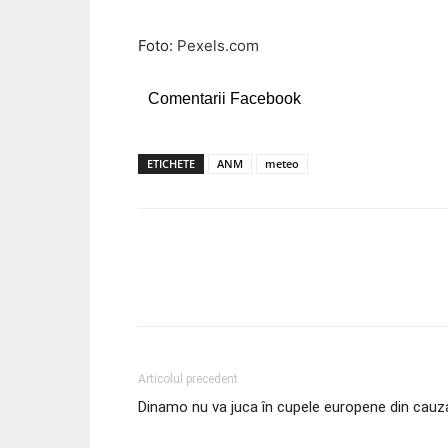
Foto:
Pexels.com
Comentarii Facebook
ETICHETE
ANM
meteo
Acțiune
Articolul precedent
Dinamo nu va juca în cupele europene din cauza