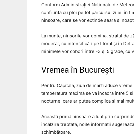
Conform Administrației Naționale de Meteoro
confrunta cu ploi pe tot parcursul zilei, în t
ninsoare, care se vor extinde seara și noap
La munte, ninsorile vor domina, stratul de z
moderat, cu intensificări pe litoral și în De
minimele vor coborî între -3 și 5 grade, cu v
Vremea în București
Pentru Capitală, ziua de marți aduce vreme r
temperatura maximă se va încadra între 5 și 
nocturne, care ar putea complica și mai mult
Această primă ninsoare a luat prin surprind
încălzire treptată, noile informații sugerează
schimbătoare.