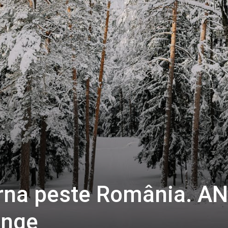
rna peste România. A
inge