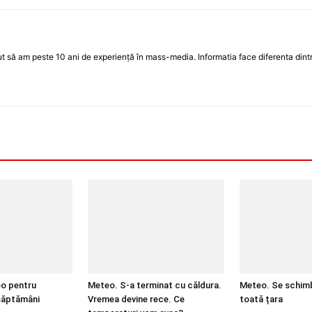
 să am peste 10 ani de experiență în mass-media. Informatia face diferenta dintre
o pentru
Meteo. S-a terminat cu căldura.
Meteo. Se schim
săptămâni
Vremea devine rece. Ce
toată țara