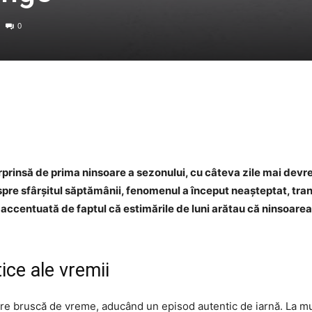
0
Facebook
Twitter
WhatsApp
rprinsă de prima ninsoare a sezonului, cu câteva zile mai dev
 spre sfârșitul săptămânii, fenomenul a început neașteptat, tra
accentuată de faptul că estimările de luni arătau că ninsoarea 
ce ale vremii
re bruscă de vreme, aducând un episod autentic de iarnă. La mu