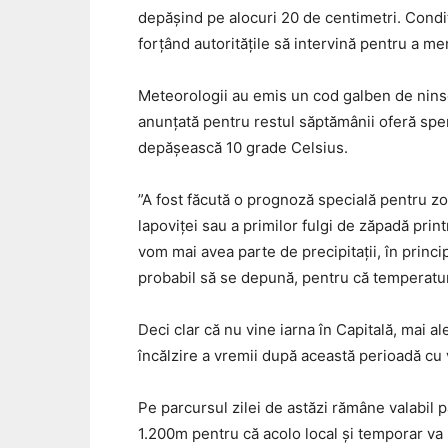
depășind pe alocuri 20 de centimetri. Condiț
forțând autoritățile să intervină pentru a me
Meteorologii au emis un cod galben de nins
anunțată pentru restul săptămânii oferă spe
depășească 10 grade Celsius.
”A fost făcută o prognoză specială pentru zon
lapoviței sau a primilor fulgi de zăpadă prin
vom mai avea parte de precipitații, în princ
probabil să se depună, pentru că temperatur
Deci clar că nu vine iarna în Capitală, mai 
încălzire a vremii după această perioadă cu
Pe parcursul zilei de astăzi rămâne valabil 
1.200m pentru că acolo local și temporar va 