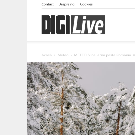
Contact
Despre noi
Cookies
DigiLive
Acasă
Meteo
METEO. Vine iarna peste România. 