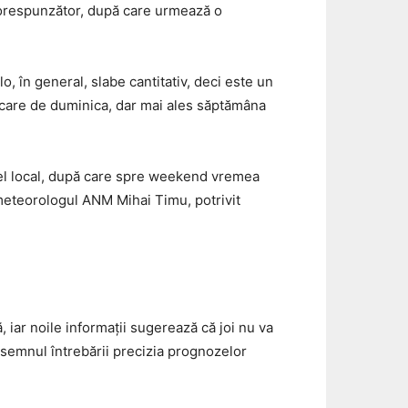
i corespunzător, după care urmează o
o, în general, slabe cantitativ, deci este un
 care de duminica, dar mai ales săptămâna
ivel local, după care spre weekend vremea
 meteorologul ANM Mihai Timu, potrivit
, iar noile informații sugerează că joi nu va
 semnul întrebării precizia prognozelor