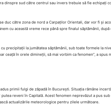
 țara dinspre sud către centrul sau invers trebuie să fie echipaț
e duc către zona de nord a Carpaților Orientali, dar vor fi și acol
mânem cu această vreme rece până spre finalul săptămânii, după
e cu precipitații la jumătatea săptămânii, sub toate formele la n
doar ceață în orele dimineții, să mai vorbim ca fenomen”, a spus
 adus primii fulgi de zăpadă în București. Situația rămâne incertă
ar putea reveni în Capitală. Acest fenomen neprevăzut a pus sub
rească actualizările meteorologice pentru zilele următoare.