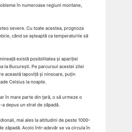
t probleme în numeroase regiuni montane,
eteo severe. Cu toate acestea, prognoza
mbrie, când se așteaptă ca temperaturile să
neață există posibilitatea și apariției
ua la București. Pe parcursul acestei zilei
re această lapoviță și ninsoare, puțin
rade Celsius la noapte.
ar în mare parte din țară, o să urmeze o
s-a depus un strat de zăpadă.
ionali, mai ales la altitudini de peste 1000-
de zăpadă. Acolo într-adevăr se va circula în