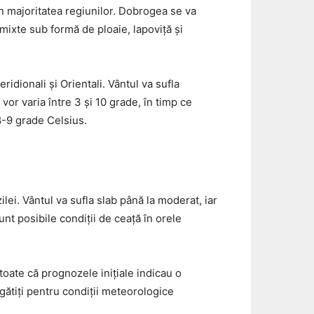
n majoritatea regiunilor. Dobrogea se va
 mixte sub formă de ploaie, lapoviță și
idionali și Orientali. Vântul va sufla
vor varia între 3 și 10 grade, în timp ce
 8-9 grade Celsius.
ei. Vântul va sufla slab până la moderat, iar
nt posibile condiții de ceață în orele
oate că prognozele inițiale indicau o
regătiți pentru condiții meteorologice