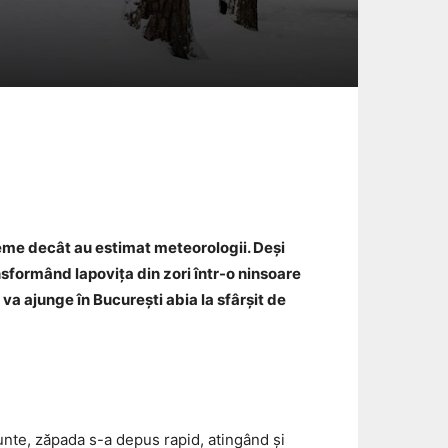
Email
reme decât au estimat meteorologii. Deși
nsformând lapovița din zori într-o ninsoare
va ajunge în București abia la sfârșit de
nte, zăpada s-a depus rapid, atingând și