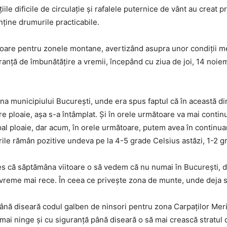
iile dificile de circulație și rafalele puternice de vânt au crea
nține drumurile practicabile.
oare pentru zonele montane, avertizând asupra unor condiții m
ranță de îmbunătățire a vremii, începând cu ziua de joi, 14 noie
a municipiului București, unde era spus faptul că în această dimi
tre ploaie, așa s-a întâmplat. Și în orele următoare va mai contin
ipal ploaie, dar acum, în orele următoare, putem avea în continua
ile rămân pozitive undeva pe la 4-5 grade Celsius astăzi, 1-2 g
ales că săptămâna viitoare o să vedem că nu numai în București, d
 vreme mai rece. În ceea ce privește zona de munte, unde deja 
până diseară codul galben de ninsori pentru zona Carpaților Merid
mai ninge și cu siguranță până diseară o să mai crească stratul 