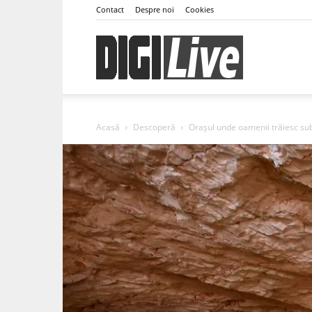
Contact
Despre noi
Cookies
DigiLive
Acasă
Descoperă
Orașul unde oamenii trăiesc sub