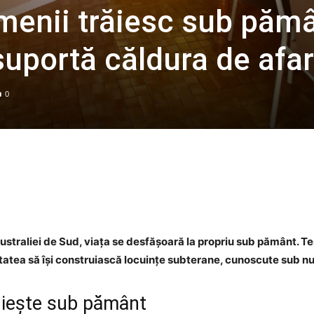
menii trăiesc sub pămâ
suportă căldura de afa
0
Facebook
Twitter
WhatsApp
ustraliei de Sud, viața se desfășoară la propriu sub pământ. T
tatea să își construiască locuințe subterane, cunoscute sub n
cuiește sub pământ