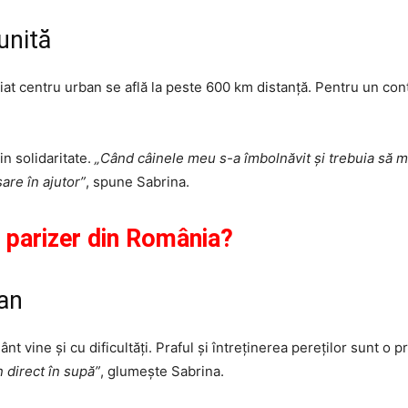
unită
iat centru urban se află la peste 600 km distanță. Pentru un con
n solidaritate.
„Când câinele meu s-a îmbolnăvit și trebuia să me
are în ajutor”
, spune Sabrina.
 parizer din România?
ran
t vine și cu dificultăți. Praful și întreținerea pereților sunt o p
 direct în supă”
, glumește Sabrina.