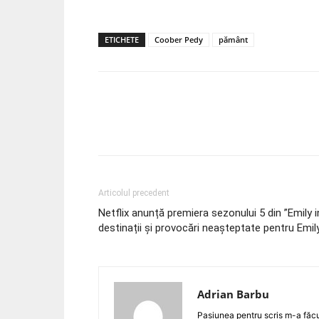
ETICHETE
Coober Pedy
pământ
Acțiune
Articolul precedent
Netflix anunță premiera sezonului 5 din ”Emily in
destinații și provocări neașteptate pentru Emil
Adrian Barbu
Pasiunea pentru scris m-a făcut