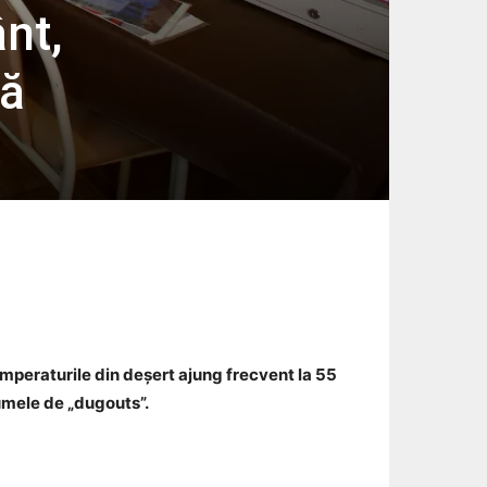
nt,
ră
Email
emperaturile din deșert ajung frecvent la 55
umele de „dugouts”.