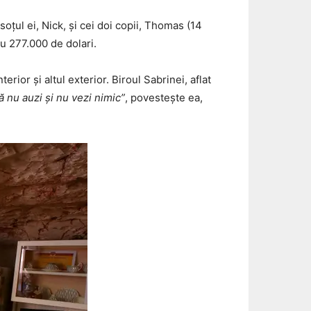
țul ei, Nick, și cei doi copii, Thomas (14
cu 277.000 de dolari.
erior și altul exterior. Biroul Sabrinei, aflat
ă nu auzi și nu vezi nimic”
, povestește ea,