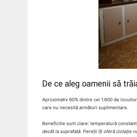
De ce aleg oamenii să tr
Aproximativ 60% dintre cei 1.600 de locuitor
care nu necesită armături suplimentare.
Beneficiile sunt clare: temperatură constantă
decât la suprafață. Pereții îți oferă izolație 