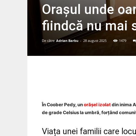
Orașul unde oa
fiindcă nu mai 
De către
Adrian Barbu
-
28 august 2025
1479
Acțiune
În Coober Pedy, un
orășel izolat
din inima A
de grade Celsius la umbră, forțând comuni
Viața unei familii care lo