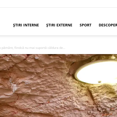
ȘTIRI INTERNE
ȘTIRI EXTERNE
SPORT
DESCOPE
 pământ, fiindcă nu mai suportă căldura de...