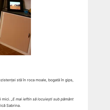
zistenței stă în roca moale, bogată în gips,
i mici.
„E mai ieftin să locuiești sub pământ
lică Sabrina.