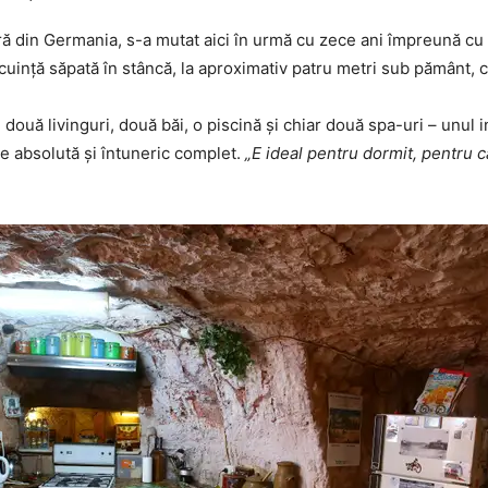
ă din Germania, s-a mutat aici în urmă cu zece ani împreună cu so
ocuință săpată în stâncă, la aproximativ patru metri sub pământ, 
două livinguri, două băi, o piscină și chiar două spa-uri – unul int
iște absolută și întuneric complet.
„E ideal pentru dormit, pentru c