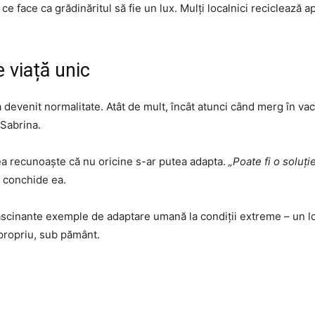
 ce face ca grădinăritul să fie un lux. Mulți localnici reciclează
 viață unic
 a devenit normalitate. Atât de mult, încât atunci când merg în va
Sabrina.
 ea recunoaște că nu oricine s-ar putea adapta.
„Poate fi o soluți
conchide ea.
scinante exemple de adaptare umană la condiții extreme – un l
 propriu, sub pământ.