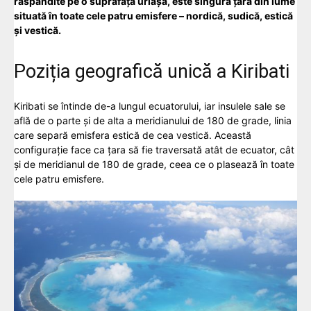
răspândite pe o suprafață uriașă, este singura țară din lume
situată în toate cele patru emisfere – nordică, sudică, estică
și vestică.
Poziția geografică unică a Kiribati
Kiribati se întinde de-a lungul ecuatorului, iar insulele sale se
află de o parte și de alta a meridianului de 180 de grade, linia
care separă emisfera estică de cea vestică. Această
configurație face ca țara să fie traversată atât de ecuator, cât
și de meridianul de 180 de grade, ceea ce o plasează în toate
cele patru emisfere.