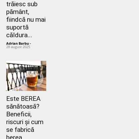
trăiesc sub
pământ,
fiindcă nu mai
suportă
căldura...
Adrian Barbu
-
28 august 2025
Este BEREA
sănătoasă?
Beneficii,
riscuri și cum
se fabrică
berea