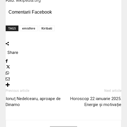
Foto:
wikipedia.org
Comentarii Facebook
TAGS
emisfere
Kiribati
Share
Previous article
Next article
Ionuț Nedelcearu, aproape de
Horoscop 22 ianuarie 2025.
Dinamo
Energie și motivație