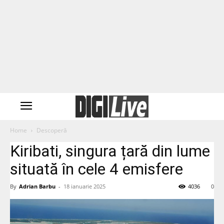
Home
Descoperă
Kiribati, singura țară din lume
situată în cele 4 emisfere
By
Adrian Barbu
-
18 ianuarie 2025
4036
0