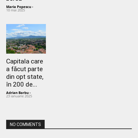
Maria Popescu
-
10 mai 2025
Capitala care
a făcut parte
din opt state,
în 200 de...
Adrian Barbu
-
23 ianuarie 2025
NO COMMENTS