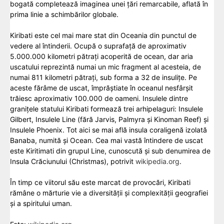
bogată completează imaginea unei țări remarcabile, aflată în
prima linie a schimbărilor globale.
Kiribati este cel mai mare stat din Oceania din punctul de
vedere al întinderii. Ocupă o suprafață de aproximativ
5.000.000 kilometri pătrați acoperită de ocean, dar aria
uscatului reprezintă numai un mic fragment al acesteia, de
numai 811 kilometri pătrați, sub forma a 32 de insulițe. Pe
aceste fărâme de uscat, împrăștiate în oceanul nesfârșit
trăiesc aproximativ 100.000 de oameni. Insulele dintre
granițele statului Kiribati formează trei arhipelaguri: Insulele
Gilbert, Insulele Line (fără Jarvis, Palmyra și Kinoman Reef) și
Insulele Phoenix. Tot aici se mai află insula coraligenă izolată
Banaba, numită și Ocean. Cea mai vastă întindere de uscat
este Kiritimati din grupul Line, cunoscută și sub denumirea de
Insula Crăciunului (Christmas), potrivit
wikipedia.org
.
În timp ce viitorul său este marcat de provocări, Kiribati
rămâne o mărturie vie a diversității și complexității geografiei
și a spiritului uman.