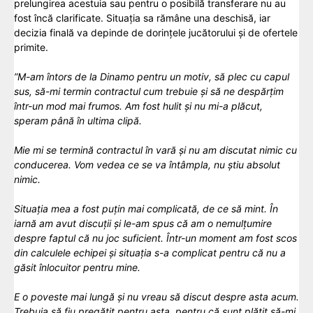
prelungirea acestuia sau pentru o posibilă transferare nu au
fost încă clarificate. Situația sa rămâne una deschisă, iar
decizia finală va depinde de dorințele jucătorului și de ofertele
primite.
”M-am întors de la Dinamo pentru un motiv, să plec cu capul
sus, să-mi termin contractul cum trebuie și să ne despărțim
într-un mod mai frumos. Am fost hulit și nu mi-a plăcut,
speram până în ultima clipă.
Mie mi se termină contractul în vară și nu am discutat nimic cu
conducerea. Vom vedea ce se va întâmpla, nu știu absolut
nimic.
Situația mea a fost puțin mai complicată, de ce să mint. În
iarnă am avut discuții și le-am spus că am o nemulțumire
despre faptul că nu joc suficient. Într-un moment am fost scos
din calculele echipei și situația s-a complicat pentru că nu a
găsit înlocuitor pentru mine.
E o poveste mai lungă și nu vreau să discut despre asta acum.
Trebuia să fiu pregătit pentru asta, pentru că sunt plătit să-mi