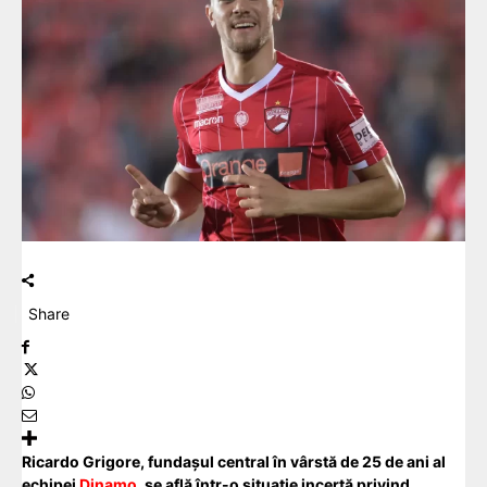
Share
Ricardo Grigore, fundașul central în vârstă de 25 de ani al
echipei
Dinamo
, se află într-o situație incertă privind