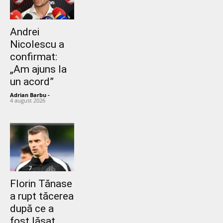
Andrei
Nicolescu a
confirmat:
„Am ajuns la
un acord”
Adrian Barbu
-
4 august 2026
Florin Tănase
a rupt tăcerea
după ce a
fost lăsat