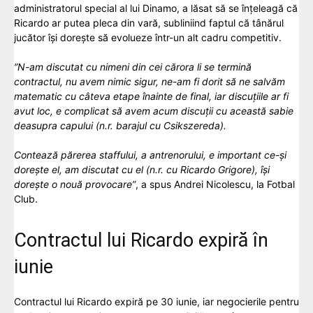
administratorul special al lui Dinamo, a lăsat să se înțeleagă că
Ricardo ar putea pleca din vară, subliniind faptul că tânărul
jucător își dorește să evolueze într-un alt cadru competitiv.
”N-am discutat cu nimeni din cei cărora li se termină
contractul, nu avem nimic sigur, ne-am fi dorit să ne salvăm
matematic cu câteva etape înainte de final, iar discuțiile ar fi
avut loc, e complicat să avem acum discuții cu această sabie
deasupra capului (n.r. barajul cu Csikszereda).
Contează părerea staffului, a antrenorului, e important ce-și
dorește el, am discutat cu el (n.r. cu Ricardo Grigore), își
dorește o nouă provocare”
, a spus Andrei Nicolescu, la Fotbal
Club.
Contractul lui Ricardo expiră în
iunie
Contractul lui Ricardo expiră pe 30 iunie, iar negocierile pentru